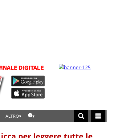
ALTRO
licca per leggere tutte le