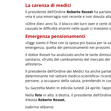
La carenza di medici
Il presidente dell’Ordine
Roberto Rosset
ha parlato 
«ma è una emorragia non recente e non dovuta all
«Oltre dieci anni fa, il blocco del turn over e cert
causato le difficoltà enormi nelle quali ci troviamo
Emergenza pensionamenti
«Oggi siamo il Pese con la spesa più bassa per la s
emergenza, quella dei pensionamenti nei prossimi 
Il dottor Rosset ha analizzato anche le tante dimissi
sanitario, «frutto del cambiamento del mercato del lav
all’estero».
Il presidente dell’Ordine dei Medici ha anche parlato
determinante nel settore medico-scientifico» ricord
persone, a occuparsi della saluta, prendendo in cur
Su Gazzetta Matin in edicola lunedì 24 aprile, l’appr
Nella
foto
in alto, a destra, il presidente dell’Ordi
d’Aosta
Roberto Rosset.
(sabrina olibano)