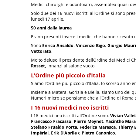
Medici chirurghi e odontoiatri, assemblea quasi de
Solo due dei 16 nuovi iscritti all’Ordine si sono pre
lunedì 17 aprile.
50 anni dalla laurea
Erano presenti invece i medici che hanno ricevuto u
Sono
Enrico Ansaldo, Vincenzo Bigo, Giorgio Mauri
Vettorato
.
Molto deluso il presidente dellOrdine dei Medici Ch
Rosset,
innanzi al salone vuoto.
L’Ordine più piccolo d’Italia
Siamo l’Ordine più piccolo d’Italia, lo scorso anno e
Insieme a Matera, Gorizia e Biella, siamo uno dei qu
Numeri micro se pensiamo che all’Ordine di Roma son
I 16 nuovi medici neo iscritti
I 16 medici neo iscritti all’Ordine sono:
Vivian Valle
Francesco Fracasso, Pierre Meynet, Yacinthe Mara
Stefano Frualdo Porta, Federica Maresca, Thierry B
Impérial, Erik D’Aprile
e
Pietro Canonico
.