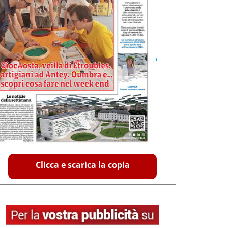
Clicca e scarica la copia