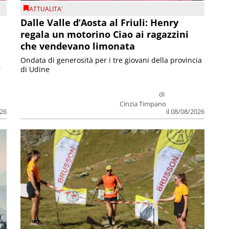
ATTUALITA'
Dalle Valle d’Aosta al Friuli: Henry
regala un motorino Ciao ai ragazzini
che vendevano limonata
Ondata di generosità per i tre giovani della provincia
r
di Udine
di
Cinzia Timpano
026
il 08/08/2026