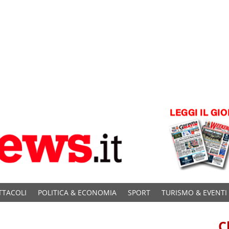
TTACOLI
POLITICA & ECONOMIA
SPORT
TURISMO & EVENTI
C