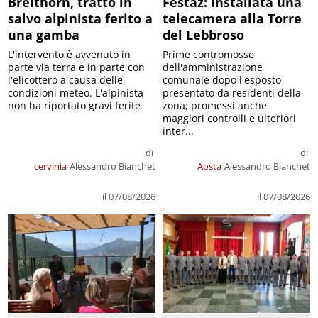
Breithorn, tratto in
Festaz: installata una
salvo alpinista ferito a
telecamera alla Torre
una gamba
del Lebbroso
L'intervento è avvenuto in
Prime contromosse
parte via terra e in parte con
dell'amministrazione
l'elicottero a causa delle
comunale dopo l'esposto
condizioni meteo. L'alpinista
presentato da residenti della
non ha riportato gravi ferite
zona; promessi anche
maggiori controlli e ulteriori
inter...
di
di
cervinia
Alessandro Bianchet
Aosta
Alessandro Bianchet
il 07/08/2026
il 07/08/2026