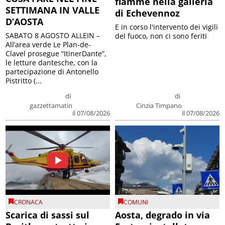
fiamme nella galleria
SETTIMANA IN VALLE
di Echevennoz
D’AOSTA
E in corso l'intervento dei vigili
SABATO 8 AGOSTO ALLEIN –
del fuoco, non ci sono feriti
All’area verde Le Plan-de-
Clavel prosegue “ItinerDante”,
le letture dantesche, con la
partecipazione di Antonello
Pistritto (...
di
di
gazzettamatin
Cinzia Timpano
il 07/08/2026
il 07/08/2026
CRONACA
COMUNI
Scarica di sassi sul
Aosta, degrado in via