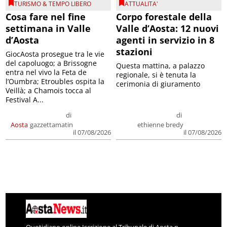
TURISMO & TEMPO LIBERO
ATTUALITA'
Cosa fare nel fine
Corpo forestale della
settimana in Valle
Valle d’Aosta: 12 nuovi
d’Aosta
agenti in servizio in 8
stazioni
GiocAosta prosegue tra le vie
del capoluogo; a Brissogne
Questa mattina, a palazzo
entra nel vivo la Feta de
regionale, si è tenuta la
l’Oumbra; Etroubles ospita la
cerimonia di giuramento
Veillà; a Chamois tocca al
Festival A...
di
di
Aosta
gazzettamatin
ethienne bredy
il 07/08/2026
il 07/08/2026
Quotidiano online Iscrizione al Tribunale di Aosta n.