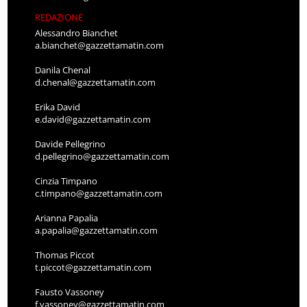
REDAZIONE
Alessandro Bianchet
a.bianchet@gazzettamatin.com
Danila Chenal
d.chenal@gazzettamatin.com
Erika David
e.david@gazzettamatin.com
Davide Pellegrino
d.pellegrino@gazzettamatin.com
Cinzia Timpano
c.timpano@gazzettamatin.com
Arianna Papalia
a.papalia@gazzettamatin.com
Thomas Piccot
t.piccot@gazzettamatin.com
Fausto Vassoney
f.vassoney@gazzettamatin.com