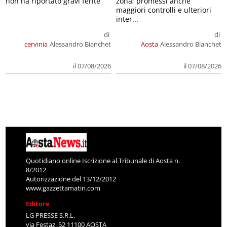
non ha riportato gravi ferite
zona; promessi anche
maggiori controlli e ulteriori
inter...
di
di
cervinia
Alessandro Bianchet
Aosta
Alessandro Bianchet
il 07/08/2026
il 07/08/2026
Quotidiano online Iscrizione al Tribunale di Aosta n.
8/2012
Autorizzazione del 13/12/2012
www.gazzettamatin.com
Editore
LG PRESSE S.R.L.
via Festaz, 52 11100 AOSTA