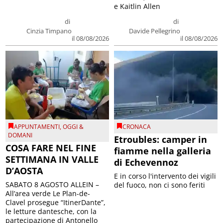
e Kaitlin Allen
di
di
Cinzia Timpano
Davide Pellegrino
il 08/08/2026
il 08/08/2026
APPUNTAMENTI
,
OGGI &
CRONACA
DOMANI
Etroubles: camper in
COSA FARE NEL FINE
fiamme nella galleria
SETTIMANA IN VALLE
di Echevennoz
D’AOSTA
E in corso l'intervento dei vigili
SABATO 8 AGOSTO ALLEIN –
del fuoco, non ci sono feriti
All’area verde Le Plan-de-
Clavel prosegue “ItinerDante”,
le letture dantesche, con la
partecipazione di Antonello