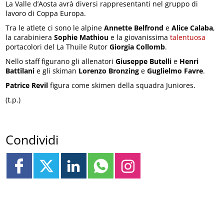
La Valle d’Aosta avrà diversi rappresentanti nel gruppo di
lavoro di Coppa Europa.
Tra le atlete ci sono le alpine
Annette Belfrond
e
Alice Calaba
,
la carabiniera
Sophie Mathiou
e la giovanissima
talentuosa
portacolori del La Thuile Rutor
Giorgia Collomb
.
Nello staff figurano gli allenatori
Giuseppe Butelli
e
Henri
Battilani
e gli skiman
Lorenzo Bronzing
e
Guglielmo Favre
.
Patrice Revil
figura come skimen della squadra Juniores.
(t.p.)
Condividi