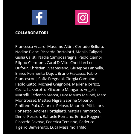
COLLABORATORI
Francesca Arcaro, Massimo Altini, Corrado Bellora,
Nadine Blanc, Riccardo Bortolotti, Manila Calipari,
Giulia Calisti, Nadia Camposaragna, Paolo Ciambi,
Filippo Clermont, Carol Di Vito, Christian Leo
Dufour, Christian Evaspasiano, Giuseppe Farinella,
Enrico Formento Dojot, Bruno Fracasso, Fabio
Francesconi, Sofia Fregnani, Giorgia Gambino,
Paolo Gatto, Michael Ghignone, Marlène Jorrioz,
Cecilia Lazzarotto, Giacomo Mangano, Angela
Marrelli, Federico Mecca, Luca Mauro Melloni, Marc
Montrosset, Matteo Nigra, Sabrina Olibano,
Emiliano Pala, Gabriele Peloso, Maurizio Pitti, Loris
Ponsetto, Andrea Portigliatti, Mattia Pramotton,
Deniel Pession, Raffaele Romano, Enrico Ruggeri,
Riccardo Savoye, Federica Tercinod, Federico
Tigellio Benvenuto, Luca Massimo Trifilò