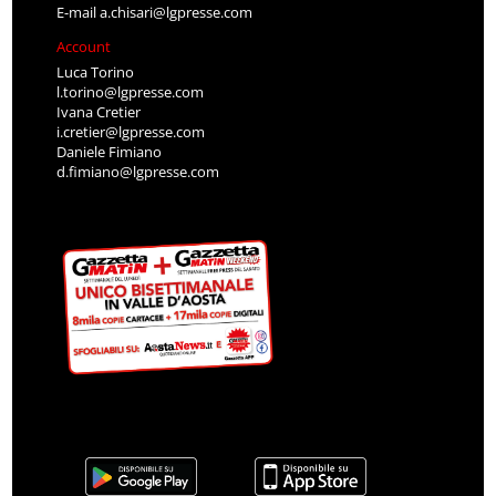
E-mail
a.chisari@lgpresse.com
Account
Luca Torino
l.torino@lgpresse.com
Ivana Cretier
i.cretier@lgpresse.com
Daniele Fimiano
d.fimiano@lgpresse.com