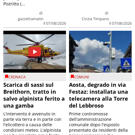
Pistritto (...
di
di
gazzettamatin
Cinzia Timpano
il 07/08/2026
il 07/08/2026
CRONACA
COMUNI
Scarica di sassi sul
Aosta, degrado in via
Breithorn, tratto in
Festaz: installata una
salvo alpinista ferito a
telecamera alla Torre
una gamba
del Lebbroso
L'intervento è avvenuto in
Prime contromosse
parte via terra e in parte con
dell'amministrazione
l'elicottero a causa delle
comunale dopo l'esposto
condizioni meteo. L'alpinista
presentato da residenti della