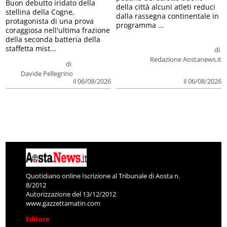
Buon debutto iridato della
della città alcuni atleti reduci
stellina della Cogne,
dalla rassegna continentale in
protagonista di una prova
programma ...
coraggiosa nell'ultima frazione
della seconda batteria della
staffetta mist...
di
Redazione Aostanews.it
di
Davide Pellegrino
il 06/08/2026
il 06/08/2026
Quotidiano online Iscrizione al Tribunale di Aosta n.
8/2012
Autorizzazione del 13/12/2012
www.gazzettamatin.com
Editore