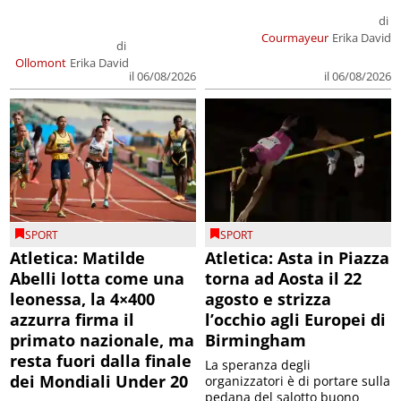
di
Courmayeur
Erika David
di
Ollomont
Erika David
il 06/08/2026
il 06/08/2026
SPORT
SPORT
Atletica: Matilde
Atletica: Asta in Piazza
Abelli lotta come una
torna ad Aosta il 22
leonessa, la 4×400
agosto e strizza
azzurra firma il
l’occhio agli Europei di
primato nazionale, ma
Birmingham
resta fuori dalla finale
La speranza degli
dei Mondiali Under 20
organizzatori è di portare sulla
pedana del salotto buono