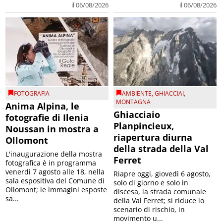
il 06/08/2026
il 06/08/2026
FOTOGRAFIA
AMBIENTE
,
GHIACCIAI
,
MONTAGNA
Anima Alpina, le
Ghiacciaio
fotografie di Ilenia
Planpincieux,
Noussan in mostra a
riapertura diurna
Ollomont
della strada della Val
L'inaugurazione della mostra
Ferret
fotografica è in programma
venerdì 7 agosto alle 18, nella
Riapre oggi, giovedì 6 agosto,
sala espositiva del Comune di
solo di giorno e solo in
Ollomont; le immagini esposte
discesa, la strada comunale
sa...
della Val Ferret; si riduce lo
scenario di rischio, in
movimento u...