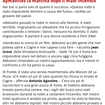
Aymavilles la mattina dopo il maxi incendio
Nei bar si parla solo di quanto è successo. «Questa notte è
stato impossibile dormire a causa del fumo», confida un
giovane del paese.
«Abbiamo passato la notte in mezzo alle fiamme, è stato
terribile, ringraziamo un allevatore che ha acceso l’irrigazione
contribuendo a limitare i danni, nessuno ha dormito. È stato
angosciante». A parlare è una donna residente a Pont d’Aël.
«Sembrava la scena di un film, abbiamo accolto gente che non
poteva salire a Cogne e non sapeva cosa fare – racconta
Jean
Uroni
, della Vinosteria Antirouille -. Dalle 18 con il fumo era
impossibile stare nel dehors e ancora oggi c’era fuliggine.
Abbiamo rimandato un nostro appuntamento, ma è niente in
confronto a chi ha perso la casa».
Di fronte, è stata una serata movimentata alla Maison de La
Pizza. «C’è stato un po’ di caos quando ha chiuso la strada di
Cogne – afferma
Antonio Agostino
-. C’era via vai di
soccorritori e una gran puzza di fumo. Al mattino abbiamo
trovato parecchia cenere, ma i vigili del fuoco sono stati
bravissimi durante la notte a contenere l’incendio. Nel nostro
hotel qualcuno è andato via prima, quando ha visto le fiamme,
altri ne abbiamo ospitati. Nel nostro piccolo abbiamo provato a