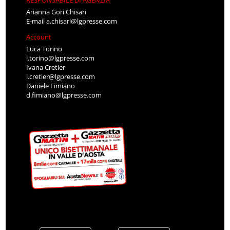
RESPONSABILE DI AGENZIA
Arianna Gori Chisari
E-mail
a.chisari@lgpresse.com
Account
Luca Torino
l.torino@lgpresse.com
Ivana Cretier
i.cretier@lgpresse.com
Daniele Fimiano
d.fimiano@lgpresse.com