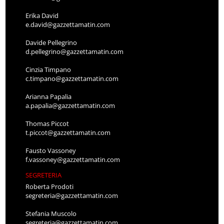
Erika David
e.david@gazzettamatin.com
Davide Pellegrino
d.pellegrino@gazzettamatin.com
Cinzia Timpano
c.timpano@gazzettamatin.com
Arianna Papalia
a.papalia@gazzettamatin.com
Thomas Piccot
t.piccot@gazzettamatin.com
Fausto Vassoney
f.vassoney@gazzettamatin.com
SEGRETERIA
Roberta Prodoti
segreteria@gazzettamatin.com
Stefania Muscolo
segreteria@gazzettamatin.com