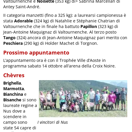
Valtournenche e
Noisette
(353 kg) di> Sabrina Marcellan di
Antey Saint-André.
II categoria manzetti (fino a 325 kg): a laurearsi campionessa è
stata
Adorable
(324 kg) di Natahlie e Stéphanie Chatrian di
Valtournenche che in finale ha battuto
Papillon
(323 kg) di
Jean-Antoine Maquignaz di Valtournenche. Al terzo posto
Tango
(324) ancora di Jean-Antoine Maquignaz pari merito con
Peschiera
(290 kg) di Holder Machet di Torgnon.
Prossimo appuntamento
L’appuntamento ora è con il Trophée Ville d’Aoste in
programma sabato 14 ottobre all’arena della Croix Noire.
Chèvres
Brighella
,
Marmotta
,
Bianchina
e
Bisanche
si sono
laureate regine a
Nus dove a
scendere in
campo sono
I vincitori di Nus
state 54 capre di