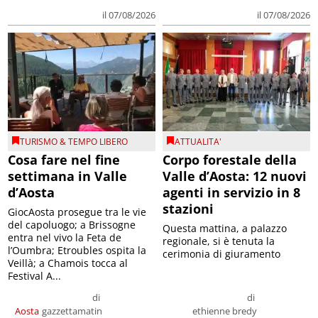
il 07/08/2026
il 07/08/2026
TURISMO & TEMPO LIBERO
ATTUALITA'
Cosa fare nel fine
Corpo forestale della
settimana in Valle
Valle d’Aosta: 12 nuovi
d’Aosta
agenti in servizio in 8
stazioni
GiocAosta prosegue tra le vie
del capoluogo; a Brissogne
Questa mattina, a palazzo
entra nel vivo la Feta de
regionale, si è tenuta la
l’Oumbra; Etroubles ospita la
cerimonia di giuramento
Veillà; a Chamois tocca al
Festival A...
di
di
Aosta
gazzettamatin
ethienne bredy