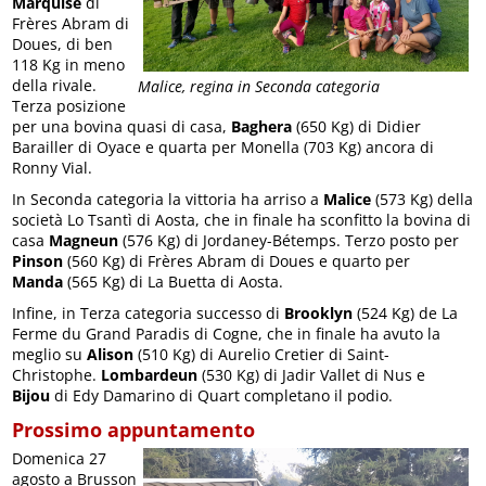
Marquise
di
Frères Abram di
Doues, di ben
118 Kg in meno
della rivale.
Malice, regina in Seconda categoria
Terza posizione
per una bovina quasi di casa,
Baghera
(650 Kg) di Didier
Barailler di Oyace e quarta per Monella (703 Kg) ancora di
Ronny Vial.
In Seconda categoria la vittoria ha arriso a
Malice
(573 Kg) della
società Lo Tsantì di Aosta, che in finale ha sconfitto la bovina di
casa
Magneun
(576 Kg) di Jordaney-Bétemps. Terzo posto per
Pinson
(560 Kg) di Frères Abram di Doues e quarto per
Manda
(565 Kg) di La Buetta di Aosta.
Infine, in Terza categoria successo di
Brooklyn
(524 Kg) de La
Ferme du Grand Paradis di Cogne, che in finale ha avuto la
meglio su
Alison
(510 Kg) di Aurelio Cretier di Saint-
Christophe.
Lombardeun
(530 Kg) di Jadir Vallet di Nus e
Bijou
di Edy Damarino di Quart completano il podio.
Prossimo appuntamento
Domenica 27
agosto a Brusson