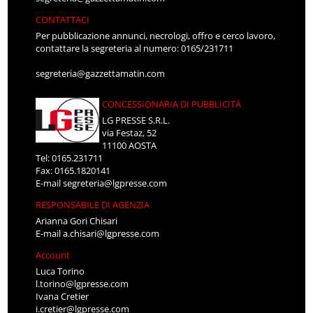
CONTATTACI
Per pubblicazione annunci, necrologi, offro e cerco lavoro,
contattare la segreteria al numero: 0165/231711
segreteria@gazzettamatin.com
CONCESSIONARIA DI PUBBLICITÀ
LG PRESSE S.R.L.
via Festaz, 52
11100 AOSTA
Tel: 0165.231711
Fax: 0165.1820141
E-mail
segreteria@lgpresse.com
RESPONSABILE DI AGENZIA
Arianna Gori Chisari
E-mail
a.chisari@lgpresse.com
Account
Luca Torino
l.torino@lgpresse.com
Ivana Cretier
i.cretier@lgpresse.com