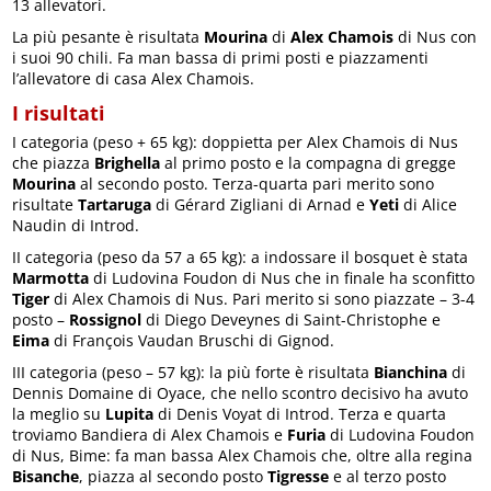
13 allevatori.
La più pesante è risultata
Mourina
di
Alex Chamois
di Nus con
i suoi 90 chili. Fa man bassa di primi posti e piazzamenti
l’allevatore di casa Alex Chamois.
I risultati
I categoria (peso + 65 kg): doppietta per Alex Chamois di Nus
che piazza
Brighella
al primo posto e la compagna di gregge
Mourina
al secondo posto. Terza-quarta pari merito sono
risultate
Tartaruga
di Gérard Zigliani di Arnad e
Yeti
di Alice
Naudin di Introd.
II categoria (peso da 57 a 65 kg): a indossare il bosquet è stata
Marmotta
di Ludovina Foudon di Nus che in finale ha sconfitto
Tiger
di Alex Chamois di Nus. Pari merito si sono piazzate – 3-4
posto –
Rossignol
di Diego Deveynes di Saint-Christophe e
Eima
di François Vaudan Bruschi di Gignod.
III categoria (peso – 57 kg): la più forte è risultata
Bianchina
di
Dennis Domaine di Oyace, che nello scontro decisivo ha avuto
la meglio su
Lupita
di Denis Voyat di Introd. Terza e quarta
troviamo Bandiera di Alex Chamois e
Furia
di Ludovina Foudon
di Nus, Bime: fa man bassa Alex Chamois che, oltre alla regina
Bisanche
, piazza al secondo posto
Tigresse
e al terzo posto