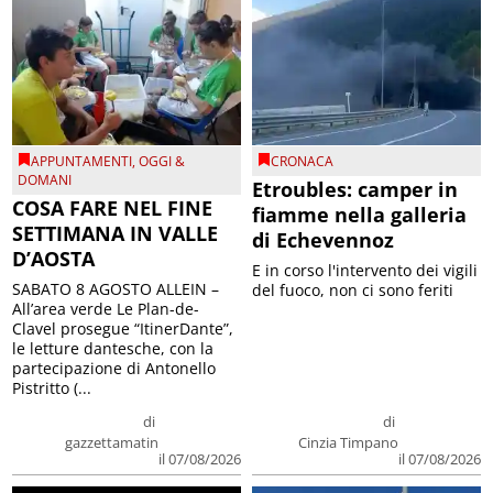
APPUNTAMENTI
,
OGGI &
CRONACA
DOMANI
Etroubles: camper in
COSA FARE NEL FINE
fiamme nella galleria
SETTIMANA IN VALLE
di Echevennoz
D’AOSTA
E in corso l'intervento dei vigili
SABATO 8 AGOSTO ALLEIN –
del fuoco, non ci sono feriti
All’area verde Le Plan-de-
Clavel prosegue “ItinerDante”,
le letture dantesche, con la
partecipazione di Antonello
Pistritto (...
di
di
gazzettamatin
Cinzia Timpano
il 07/08/2026
il 07/08/2026