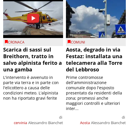
CRONACA
COMUNI
Scarica di sassi sul
Aosta, degrado in via
Breithorn, tratto in
Festaz: installata una
salvo alpinista ferito a
telecamera alla Torre
una gamba
del Lebbroso
L'intervento è avvenuto in
Prime contromosse
parte via terra e in parte con
dell'amministrazione
l'elicottero a causa delle
comunale dopo l'esposto
condizioni meteo. L'alpinista
presentato da residenti della
non ha riportato gravi ferite
zona; promessi anche
maggiori controlli e ulteriori
inter...
di
di
cervinia
Alessandro Bianchet
Aosta
Alessandro Bianchet