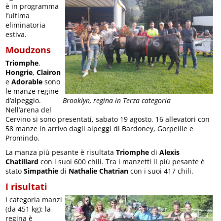
è in programma
l’ultima
eliminatoria
estiva.
Moudzons
Triomphe
,
Hongrie
,
Clairon
e
Adorable
sono
le manze regine
d’alpeggio.
Brooklyn, regina in Terza categoria
Nell’arena del
Cervino si sono presentati, sabato 19 agosto, 16 allevatori con
58 manze in arrivo dagli alpeggi di Bardoney, Gorpeille e
Promindo.
La manza più pesante è risultata
Triomphe
di
Alexis
Chatillard
con i suoi 600 chili. Tra i manzetti il più pesante è
stato
Simpathie
di
Nathalie Chatrian
con i suoi 417 chili.
I risultati
I categoria manzi
(da 451 kg): la
regina è