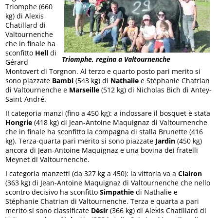
Triomphe (660
kg) di Alexis
Chatillard di
Valtournenche
che in finale ha
sconfitto
Hell
di
Triomphe, regina a Valtournenche
Gérard
Montovert di Torgnon. Al terzo e quarto posto pari merito si
sono piazzate
Bambi
(543 kg) di
Nathalie
e Stéphanie Chatrian
di Valtournenche e
Marseille
(512 kg) di Nicholas Bich di Antey-
Saint-André.
II categoria manzi (fino a 450 kg): a indossare il bosquet è stata
Hongrie
(418 kg) di Jean-Antoine Maquignaz di Valtournenche
che in finale ha sconfitto la compagna di stalla Brunette (416
kg). Terza-quarta pari merito si sono piazzate
Jardin
(450 kg)
ancora di Jean-Antoine Maquignaz e una bovina dei fratelli
Meynet di Valtournenche.
I categoria manzetti (da 327 kg a 450): la vittoria va a
Clairon
(363 kg) di Jean-Antoine Maquignaz di Valtournenche che nello
scontro decisivo ha sconfitto
Simpathie
di Nathalie e
Stéphanie Chatrian di Valtournenche. Terza e quarta a pari
merito si sono classificate
Désir
(366 kg) di Alexis Chatillard di