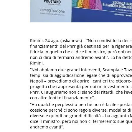
Rimini, 24 ago. (askanews) – “Non condivido la decis
finanziamenti” del Pnrr già destinati per la rigene
fiducia in quello che ci dice il ministro, però noi n
non ci dirà di fermarci andremo avanti”. Lo ha dett
Rimini.
“Noi abbiamo due grandi interventi, Scampia e Taver
tempi sia di aggiudicazione legale che di approvazio
Napoli – prevediamo di aprire i cantieri tra ottobre
progetto che rappresenta per noi un investimento co
Pnrr. Ci auguriamo non ci siano dei ritardi, che l
con altre fonti di finanziamento”.
“Ho qualche perplessità perché non è facile spostare
coesione perché ci sono regole diverse, modalità di
diverse e quindi ho grandi difficoltà – ha aggiunto 
dice il ministro, però noi non ci fermeremo: sue que
andremo avanti”.