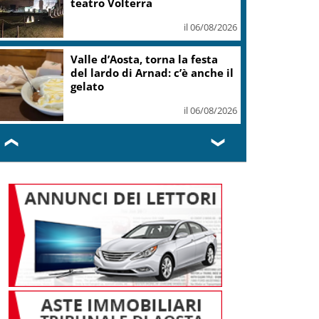
il 06/08/2026
Europeo Tuffi, Pellacani-Pizzini
oro nei 3mt sincro
il 06/08/2026
❮
❯