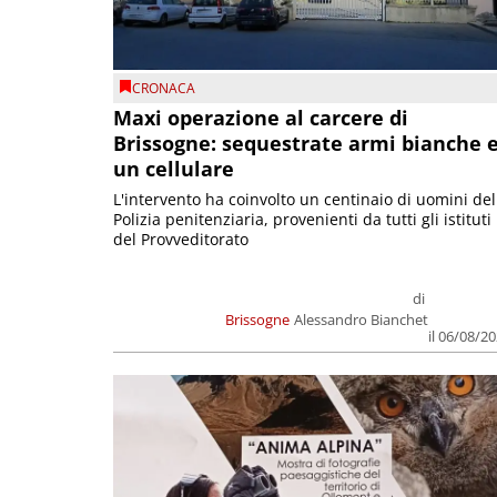
CRONACA
Maxi operazione al carcere di
Brissogne: sequestrate armi bianche 
un cellulare
L'intervento ha coinvolto un centinaio di uomini del
Polizia penitenziaria, provenienti da tutti gli istituti
del Provveditorato
di
Brissogne
Alessandro Bianchet
il 06/08/2