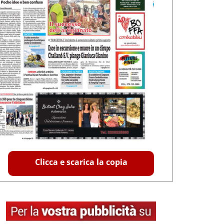
Clicca e scarica la copia