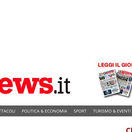
TTACOLI
POLITICA & ECONOMIA
SPORT
TURISMO & EVENTI
C