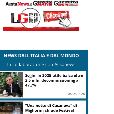
NEWS DALL'ITALIA E DAL MONDO
In collaborazione con Askanews
L.elettorale, tornano
malumori su alternanza,
donne Fi chiedono quote vere
il 06/08/2026
Europei Tuffi, Pellacani è
pokerissimo: 5 ori in 5 gare