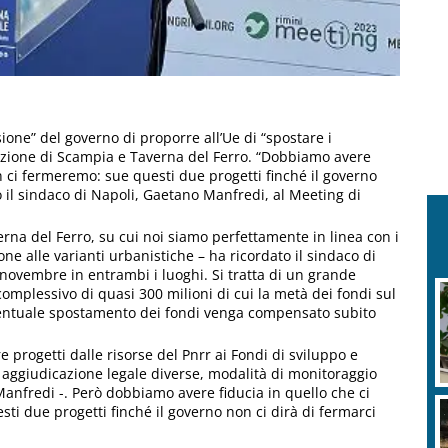
ione” del governo di proporre all’Ue di “spostare i
razione di Scampia e Taverna del Ferro. “Dobbiamo avere
on ci fermeremo: sue questi due progetti finché il governo
o il sindaco di Napoli, Gaetano Manfredi, al Meeting di
na del Ferro, su cui noi siamo perfettamente in linea con i
ne alle varianti urbanistiche – ha ricordato il sindaco di
-novembre in entrambi i luoghi. Si tratta di un grande
mplessivo di quasi 300 milioni di cui la metà dei fondi sul
’eventuale spostamento dei fondi venga compensato subito
 progetti dalle risorse del Pnrr ai Fondi di sviluppo e
 aggiudicazione legale diverse, modalità di monitoraggio
Manfredi -. Però dobbiamo avere fiducia in quello che ci
sti due progetti finché il governo non ci dirà di fermarci