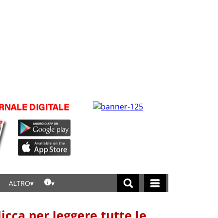
ALTRO
licca per leggere tutte le