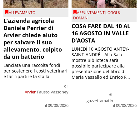
ALLEVAMENTO
APPUNTAMENTI
,
OGGI &
DOMANI
L’azienda agricola
COSA FARE DAL 10 AL
Daniele Perrier di
16 AGOSTO IN VALLE
Arvier chiede aiuto
D’AOSTA
per salvare il suo
allevamento, colpito
LUNEDÌ 10 AGOSTO ANTEY-
SAINT-ANDRÉ - Alla Sala
da un batterio
mostre Biblioteca sarà
Lanciata una raccolta fondi
possibile partecipare alla
per sostenere i costi veterinari
presentazione del libro di
e far ripartire la stalla
Maria Vassallo ed Enrico F...
di
Arvier
Fausto Vassoney
di
gazzettamatin
il 09/08/2026
il 09/08/2026