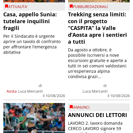
ATTUALITA'
PUBBLIREDAZIONALI
Casa, appello Sunia:
Trekking senza limiti:
tutelare inquilini
con il progetto
fragili
“CASPITA” la Valle
d’Aosta apre i sentieri
Per il Sindacato è urgente
a tutti
aprire un tavolo di confronto
per affrontare l'emergenza
Da agosto a ottobre, è
abitativa
possibile iscriversi a nove
escursioni gratuite e aperte a
tutti in sei comuni valdostani:
un'esperienza alpina
condivisa grazi...
di
di
Aosta
Luca Mercanti
Luca Mercanti
il 10/08/2026
il 10/08/2026
ANNUNCI
ANNUNCI DEI LETTORI
LAVORO 2. lavoro domanda
CERCO LAVORO signore 59