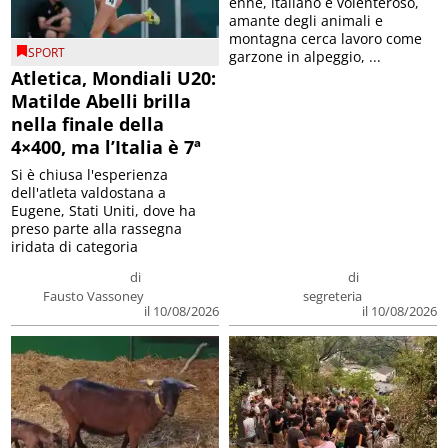
enne, italiano e volenteroso,
amante degli animali e
montagna cerca lavoro come
SPORT
garzone in alpeggio, ...
Atletica, Mondiali U20:
Matilde Abelli brilla
nella finale della
4×400, ma l’Italia è 7ª
Si è chiusa l'esperienza
dell'atleta valdostana a
Eugene, Stati Uniti, dove ha
preso parte alla rassegna
iridata di categoria
di
di
Fausto Vassoney
segreteria
il 10/08/2026
il 10/08/2026