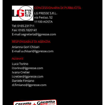
CONCESSIONARIA DI PUBBLICITÀ
LG PRESSE S.R.L.
via Festaz, 52
11100 AOSTA
Tel: 0165.231711
Fax: 0165.1820141
E-mail
segreteria@lgpresse.com
RESPONSABILE DI AGENZIA
Arianna Gori Chisari
E-mail
a.chisari@lgpresse.com
Account
Luca Torino
l.torino@lgpresse.com
Ivana Cretier
i.cretier@lgpresse.com
Daniele Fimiano
d.fimiano@lgpresse.com