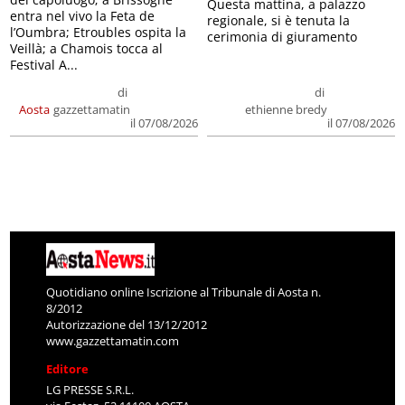
Questa mattina, a palazzo
entra nel vivo la Feta de
regionale, si è tenuta la
l’Oumbra; Etroubles ospita la
cerimonia di giuramento
Veillà; a Chamois tocca al
Festival A...
di
di
Aosta
gazzettamatin
ethienne bredy
il 07/08/2026
il 07/08/2026
Quotidiano online Iscrizione al Tribunale di Aosta n.
8/2012
Autorizzazione del 13/12/2012
www.gazzettamatin.com
Editore
LG PRESSE S.R.L.