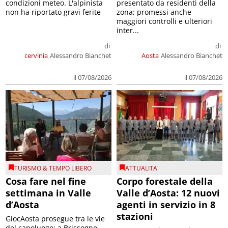
condizioni meteo. L'alpinista
presentato da residenti della
non ha riportato gravi ferite
zona; promessi anche
maggiori controlli e ulteriori
inter...
di
di
cervinia
Alessandro Bianchet
Aosta
Alessandro Bianchet
il 07/08/2026
il 07/08/2026
TURISMO & TEMPO LIBERO
ATTUALITA'
Cosa fare nel fine
Corpo forestale della
settimana in Valle
Valle d’Aosta: 12 nuovi
d’Aosta
agenti in servizio in 8
stazioni
GiocAosta prosegue tra le vie
del capoluogo; a Brissogne