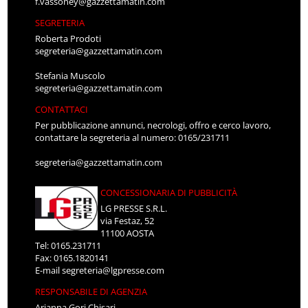
f.vassoney@gazzettamatin.com
SEGRETERIA
Roberta Prodoti
segreteria@gazzettamatin.com
Stefania Muscolo
segreteria@gazzettamatin.com
CONTATTACI
Per pubblicazione annunci, necrologi, offro e cerco lavoro,
contattare la segreteria al numero: 0165/231711
segreteria@gazzettamatin.com
CONCESSIONARIA DI PUBBLICITÀ
LG PRESSE S.R.L.
via Festaz, 52
11100 AOSTA
Tel: 0165.231711
Fax: 0165.1820141
E-mail
segreteria@lgpresse.com
RESPONSABILE DI AGENZIA
Arianna Gori Chisari