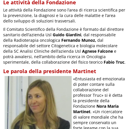
Le attività della Fondazione
Le attività della Fondazione sono l’area di ricerca scientifica per
la prevenzione, la diagnosi e la cura delle malattie e l’area
dello sviluppo di soluzioni trasversali.
Il Comitato Scientifico della Fondazione è formato dal direttore
sanitario dell’azienda Usl
Guido Giardini
, dal responsabile
della Radioterapia oncologica
Fernando Munoz,
dal
responsabile del settore Citogenetica e biologia molecolare
della SC Analisi Cliniche dell’azienda Usl
Agnese Falcone
e
potrà avvalersi, nell’ambito della ricerca in Oncologia
sperimentale, della collaborazione del fisico teorico
Fabio Truc
.
Le parola della presidente Martinet
«Entusiasta ed emozionata
di poter contare sulla
collaborazione del
professor Truc» si è detta
la presidente della
Fondazione
Nora Maria
Martinet
. «Un ricercatore
di valore mondiale che ha
sempre conservato un
forte legame con la sua