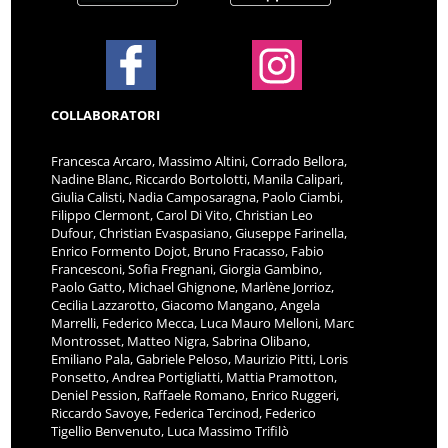
COLLABORATORI
Francesca Arcaro, Massimo Altini, Corrado Bellora,
Nadine Blanc, Riccardo Bortolotti, Manila Calipari,
Giulia Calisti, Nadia Camposaragna, Paolo Ciambi,
Filippo Clermont, Carol Di Vito, Christian Leo
Dufour, Christian Evaspasiano, Giuseppe Farinella,
Enrico Formento Dojot, Bruno Fracasso, Fabio
Francesconi, Sofia Fregnani, Giorgia Gambino,
Paolo Gatto, Michael Ghignone, Marlène Jorrioz,
Cecilia Lazzarotto, Giacomo Mangano, Angela
Marrelli, Federico Mecca, Luca Mauro Melloni, Marc
Montrosset, Matteo Nigra, Sabrina Olibano,
Emiliano Pala, Gabriele Peloso, Maurizio Pitti, Loris
Ponsetto, Andrea Portigliatti, Mattia Pramotton,
Deniel Pession, Raffaele Romano, Enrico Ruggeri,
Riccardo Savoye, Federica Tercinod, Federico
Tigellio Benvenuto, Luca Massimo Trifilò