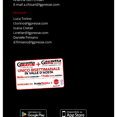
E-mail
a.chisari@lgpresse.com
Account
Luca Torino
l.torino@lgpresse.com
Ivana Cretier
i.cretier@lgpresse.com
Daniele Fimiano
d.fimiano@lgpresse.com