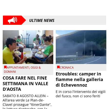
ULTIME NEWS
APPUNTAMENTI
,
OGGI &
CRONACA
DOMANI
Etroubles: camper in
COSA FARE NEL FINE
fiamme nella galleria
SETTIMANA IN VALLE
di Echevennoz
D’AOSTA
E in corso l'intervento dei vigili
SABATO 8 AGOSTO ALLEIN –
del fuoco, non ci sono feriti
All’area verde Le Plan-de-
Clavel prosegue “ItinerDante”,
le letture dantesche, con la