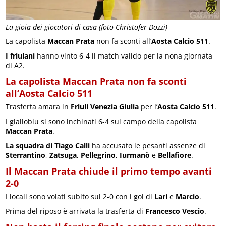
La gioia dei giocatori di casa (foto Christofer Dozzi)
La capolista
Maccan Prata
non fa sconti all’
Aosta Calcio 511
.
I friulani
hanno vinto 6-4 il match valido per la nona giornata
di A2.
La capolista Maccan Prata non fa sconti
all’Aosta Calcio 511
Trasferta amara in
Friuli Venezia Giulia
per l’
Aosta Calcio 511
.
I gialloblu si sono inchinati 6-4 sul campo della capolista
Maccan Prata
.
La squadra di Tiago Calli
ha accusato le pesanti assenze di
Sterrantino
,
Zatsuga
,
Pellegrino
,
Iurmanò
e
Bellafiore
.
Il Maccan Prata chiude il primo tempo avanti
2-0
I locali sono volati subito sul 2-0 con i gol di
Lari
e
Marcio
.
Prima del riposo è arrivata la trasferta di
Francesco Vescio
.