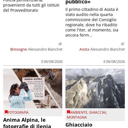
pubblico»
provenienti da tutti gli istituti
Il primo cittadino di Aosta è
del Provveditorato
stato audito nella quarta
commissione del Consiglio
regionale, dove ha ribadito
come l'iter, al momento, sia
ancora ferm...
di
di
Brissogne
Alessandro Bianchet
Aosta
Alessandro Bianchet
il 06/08/2026
il 06/08/2026
FOTOGRAFIA
AMBIENTE
,
GHIACCIAI
,
MONTAGNA
Anima Alpina, le
Ghiacciaio
fotografie di Ilenia