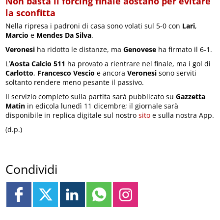
Non basta il forcing finale aostano per evitare
la sconfitta
Nella ripresa i padroni di casa sono volati sul 5-0 con
Lari
,
Marcio
e
Mendes Da Silva
.
Veronesi
ha ridotto le distanze, ma
Genovese
ha firmato il 6-1.
L’
Aosta Calcio 511
ha provato a rientrare nel finale, ma i gol di
Carlotto
,
Francesco Vescio
e ancora
Veronesi
sono serviti
soltanto rendere meno pesante il passivo.
Il servizio completo sulla partita sarà pubblicato su
Gazzetta
Matin
in edicola lunedì 11 dicembre; il giornale sarà
disponibile in replica digitale sul nostro
sito
e sulla nostra App.
(d.p.)
Condividi