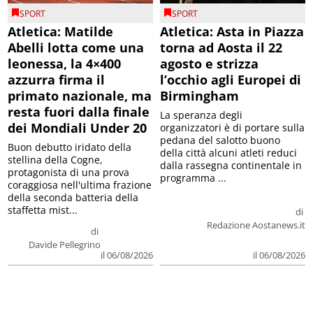
SPORT
SPORT
Atletica: Matilde
Atletica: Asta in Piazza
Abelli lotta come una
torna ad Aosta il 22
leonessa, la 4×400
agosto e strizza
azzurra firma il
l’occhio agli Europei di
primato nazionale, ma
Birmingham
resta fuori dalla finale
La speranza degli
dei Mondiali Under 20
organizzatori è di portare sulla
pedana del salotto buono
Buon debutto iridato della
della città alcuni atleti reduci
stellina della Cogne,
dalla rassegna continentale in
protagonista di una prova
programma ...
coraggiosa nell'ultima frazione
della seconda batteria della
staffetta mist...
di
Redazione Aostanews.it
di
Davide Pellegrino
il 06/08/2026
il 06/08/2026