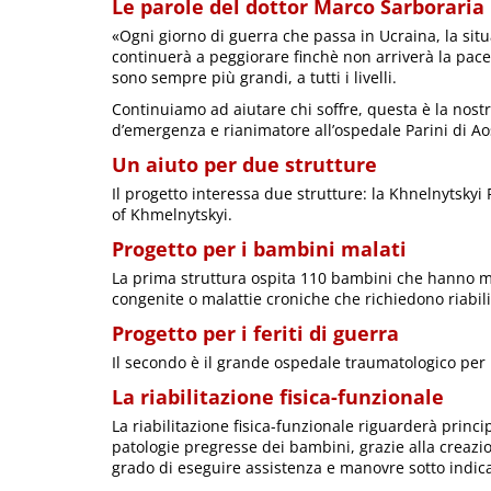
Le parole del dottor Marco Sarboraria
«Ogni giorno di guerra che passa in Ucraina, la si
continuerà a peggiorare finchè non arriverà la pace.
sono sempre più grandi, a tutti i livelli.
Continuiamo ad aiutare chi soffre, questa è la nost
d’emergenza e rianimatore all’ospedale Parini di Ao
Un aiuto per due strutture
Il progetto interessa due strutture: la Khnelnytskyi
of Khmelnytskyi.
Progetto per i bambini malati
La prima struttura ospita 110 bambini che hanno m
congenite o malattie croniche che richiedono riabil
Progetto per i feriti di guerra
Il secondo è il grande ospedale traumatologico per i 
La riabilitazione fisica-funzionale
La riabilitazione fisica-funzionale riguarderà princi
patologie pregresse dei bambini, grazie alla creazion
grado di eseguire assistenza e manovre sotto indicaz