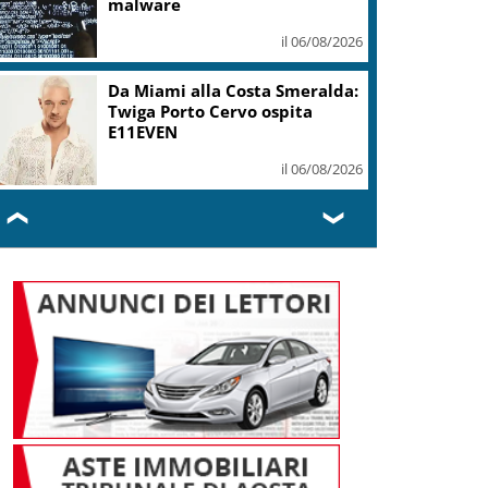
mi ha formato, continuerò a
cantarlo
il 06/08/2026
Sogin: in 2025 utile balza oltre
2,5 mln, decommissioning al
47,7%
il 06/08/2026
❮
❯