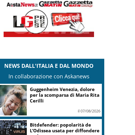
NEWS DALL'ITALIA E DAL MONDO
In collaborazione con Askanews
Covid, ‘Conte-day’ in
commissione: “non sono un
eroe ma un uomo corretto,
non troverete nulla”
il 06/08/2026
Guccini, Meloni: l’ho amato e