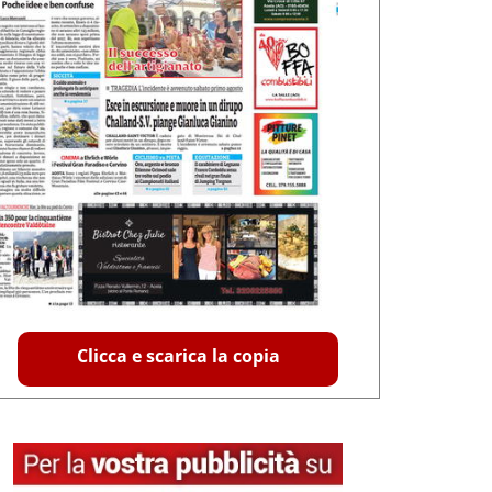
Clicca e scarica la copia