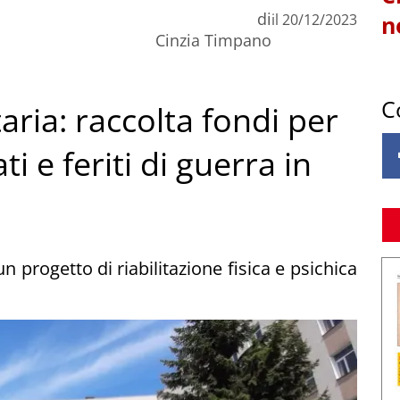
di
il
20/12/2023
n
Cinzia Timpano
C
ia: raccolta fondi per
i e feriti di guerra in
 progetto di riabilitazione fisica e psichica