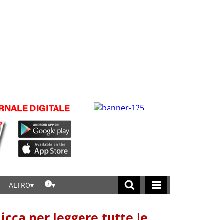
ALTRO
licca per leggere tutte le