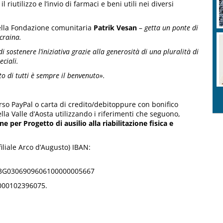
il riutilizzo e l’invio di farmaci e beni utili nei diversi
della Fondazione comunitaria
Patrik Vesan
–
getta un ponte di
craina.
sostenere l’iniziativa grazie alla generosità di una pluralità di
ciali.
to di tutti è sempre il benvenuto».
rso PayPal o carta di credito/debitoppure con bonifico
la Valle d’Aosta utilizzando i riferimenti che seguono,
e per Progetto di ausilio alla riabilitazione fisica e
filiale Arco d’Augusto) IBAN:
IT73G0306909606100000005667
0000102396075.