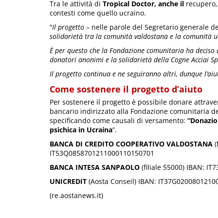
Tra le attività di
Tropical Doctor, anche il
recupero, 
contesti come quello ucraino.
“
Il progetto
– nelle parole del Segretario generale 
solidarietà tra la comunità valdostana e la comunità u
È per questo che la Fondazione comunitaria ha deciso di 
donatori anonimi e la solidarietà della Cogne Acciai Spe
Il progetto continua e ne seguiranno altri, dunque l’aiu
Come sostenere il progetto d’aiuto
Per sostenere il progetto è possibile donare attrave
bancario indirizzato alla Fondazione comunitaria del
specificando come causali di versamento:
“
Donazion
psichica in Ucraina
”.
BANCA DI CREDITO COOPERATIVO VALDOSTANA
(
IT53Q0858701211000110150701
BANCA INTESA SANPAOLO
(filiale 55000) IBAN: 
UNICREDIT
(Aosta Conseil) IBAN: IT37G020080121
(re.aostanews.it)