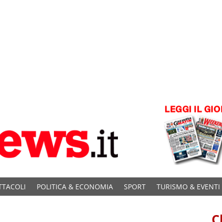
TTACOLI
POLITICA & ECONOMIA
SPORT
TURISMO & EVENTI
C