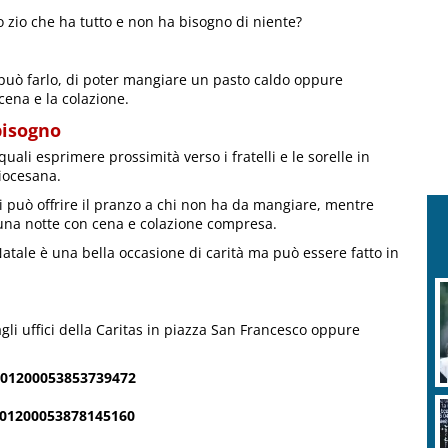
lo zio che ha tutto e non ha bisogno di niente?
può farlo, di poter mangiare un pasto caldo oppure
cena e la colazione.
 bisogno
uali esprimere prossimità verso i fratelli e le sorelle in
iocesana.
i può offrire il pranzo a chi non ha da mangiare, mentre
 una notte con cena e colazione compresa.
atale è una bella occasione di carità ma può essere fatto in
agli uffici della Caritas in piazza San Francesco oppure
26801200053853739472
801200053878145160