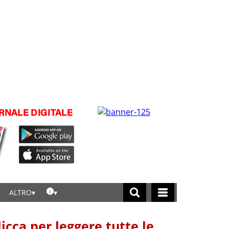
ALTRO
licca per leggere tutte le