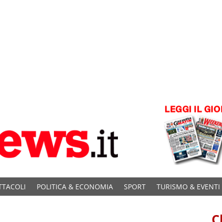
TTACOLI
POLITICA & ECONOMIA
SPORT
TURISMO & EVENTI
C