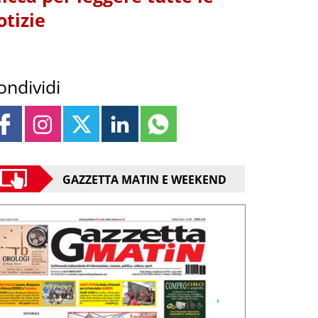
otizie
ondividi
GAZZETTA MATIN E WEEKEND