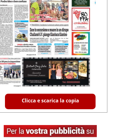
Clicca e scarica la copia