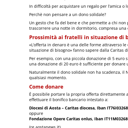
In difficoltà per acquistare un regalo per l’amica o 
Perchè non pensare a un dono solidale?
Un gesto che fa del bene e che permette a chi non 
trascorrere una notte in dormitorio, compresa una 
Prossimità ai fratelli in situazione di
«L’offerta in denaro è una delle forme attraverso le q
situazione di bisogno» fanno sapere dalla Caritas d
Per esempio, con una piccola donazione di 5 euro s
una donazione di 20 euro è sufficiente per donare
Naturalmente il dono solidale non ha scadenza, il N
qualsiasi momento.
Come donare
È possibile portare la propria offerta direttamente 
effettuare il bonifico bancario intestato a:
Diocesi di Aosta – Caritas diocesa, Iban IT76I03
oppure
Fondazione Opere Caritas onlus, Iban IT11M0326
(re.aostanews.it)