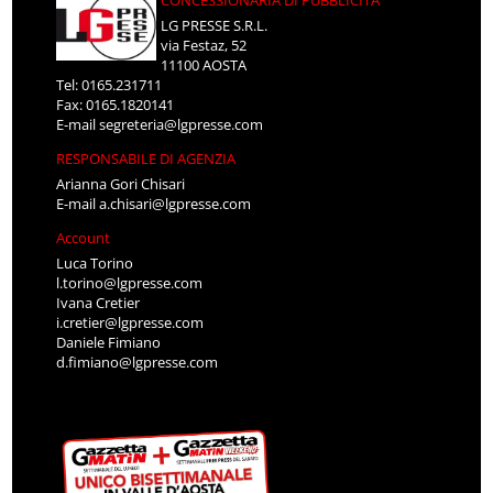
CONCESSIONARIA DI PUBBLICITÀ
LG PRESSE S.R.L.
via Festaz, 52
11100 AOSTA
Tel: 0165.231711
Fax: 0165.1820141
E-mail
segreteria@lgpresse.com
RESPONSABILE DI AGENZIA
Arianna Gori Chisari
E-mail
a.chisari@lgpresse.com
Account
Luca Torino
l.torino@lgpresse.com
Ivana Cretier
i.cretier@lgpresse.com
Daniele Fimiano
d.fimiano@lgpresse.com