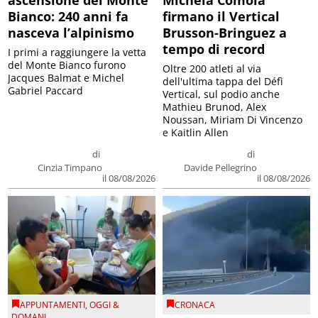
ascensione del Monte
Michela Comola
Bianco: 240 anni fa
firmano il Vertical
nasceva l’alpinismo
Brusson-Bringuez a
tempo di record
I primi a raggiungere la vetta
del Monte Bianco furono
Oltre 200 atleti al via
Jacques Balmat e Michel
dell'ultima tappa del Défì
Gabriel Paccard
Vertical, sul podio anche
Mathieu Brunod, Alex
Noussan, Miriam Di Vincenzo
e Kaitlin Allen
di
di
Cinzia Timpano
Davide Pellegrino
il 08/08/2026
il 08/08/2026
APPUNTAMENTI
,
OGGI &
CRONACA
DOMANI