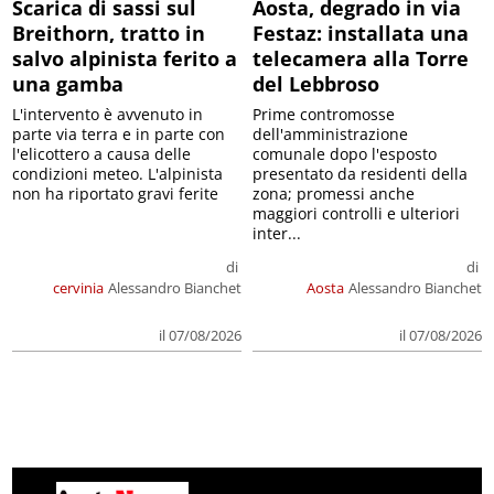
Scarica di sassi sul
Aosta, degrado in via
Breithorn, tratto in
Festaz: installata una
salvo alpinista ferito a
telecamera alla Torre
una gamba
del Lebbroso
L'intervento è avvenuto in
Prime contromosse
parte via terra e in parte con
dell'amministrazione
l'elicottero a causa delle
comunale dopo l'esposto
condizioni meteo. L'alpinista
presentato da residenti della
non ha riportato gravi ferite
zona; promessi anche
maggiori controlli e ulteriori
inter...
di
di
cervinia
Alessandro Bianchet
Aosta
Alessandro Bianchet
il 07/08/2026
il 07/08/2026