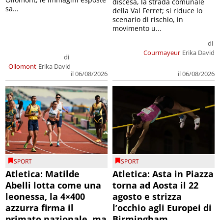
discesa, la strada comunale
sa...
della Val Ferret; si riduce lo
scenario di rischio, in
movimento u...
di
Courmayeur
Erika David
di
Ollomont
Erika David
il 06/08/2026
il 06/08/2026
SPORT
SPORT
Atletica: Matilde
Atletica: Asta in Piazza
Abelli lotta come una
torna ad Aosta il 22
leonessa, la 4×400
agosto e strizza
azzurra firma il
l’occhio agli Europei di
primato nazionale, ma
Birmingham