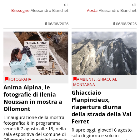
di
di
Brissogne
Alessandro Bianchet
Aosta
Alessandro Bianchet
il 06/08/2026
il 06/08/2026
FOTOGRAFIA
AMBIENTE
,
GHIACCIAI
,
MONTAGNA
Anima Alpina, le
Ghiacciaio
fotografie di Ilenia
Planpincieux,
Noussan in mostra a
riapertura diurna
Ollomont
della strada della Val
L'inaugurazione della mostra
Ferret
fotografica è in programma
venerdì 7 agosto alle 18, nella
Riapre oggi, giovedì 6 agosto,
sala espositiva del Comune di
solo di giorno e solo in
Ollomont; le immagini esposte