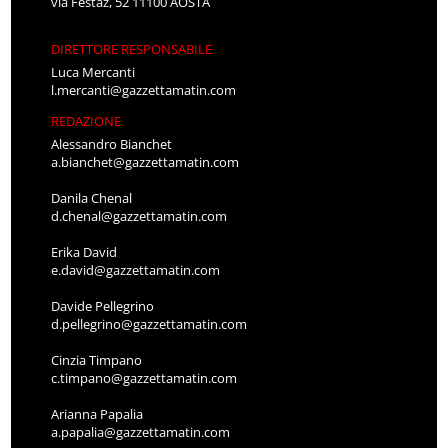
via Festaz, 52 11100 AOSTA
DIRETTORE RESPONSABILE
Luca Mercanti
l.mercanti@gazzettamatin.com
REDAZIONE
Alessandro Bianchet
a.bianchet@gazzettamatin.com
Danila Chenal
d.chenal@gazzettamatin.com
Erika David
e.david@gazzettamatin.com
Davide Pellegrino
d.pellegrino@gazzettamatin.com
Cinzia Timpano
c.timpano@gazzettamatin.com
Arianna Papalia
a.papalia@gazzettamatin.com