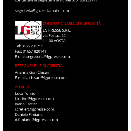
contattare la segreteria al numero: 0165/231711
segreteria@gazzettamatin.com
CONCESSIONARIA DI PUBBLICITÀ
LG PRESSE S.R.L.
via Festaz, 52
11100 AOSTA
Tel: 0165.231711
Fax: 0165.1820141
E-mail
segreteria@lgpresse.com
RESPONSABILE DI AGENZIA
Arianna Gori Chisari
E-mail
a.chisari@lgpresse.com
Account
Luca Torino
l.torino@lgpresse.com
Ivana Cretier
i.cretier@lgpresse.com
Daniele Fimiano
d.fimiano@lgpresse.com