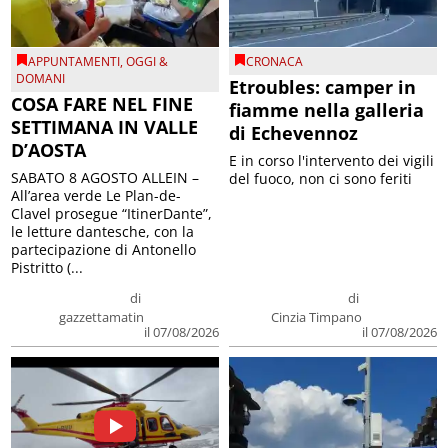
APPUNTAMENTI
,
OGGI &
CRONACA
DOMANI
Etroubles: camper in
COSA FARE NEL FINE
fiamme nella galleria
SETTIMANA IN VALLE
di Echevennoz
D’AOSTA
E in corso l'intervento dei vigili
SABATO 8 AGOSTO ALLEIN –
del fuoco, non ci sono feriti
All’area verde Le Plan-de-
Clavel prosegue “ItinerDante”,
le letture dantesche, con la
partecipazione di Antonello
Pistritto (...
di
di
gazzettamatin
Cinzia Timpano
il 07/08/2026
il 07/08/2026