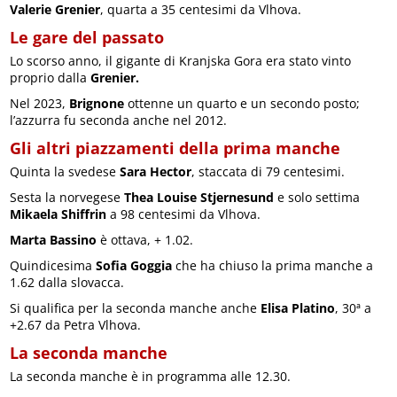
Valerie Grenier
, quarta a 35 centesimi da Vlhova.
Le gare del passato
Lo scorso anno, il gigante di Kranjska Gora era stato vinto
proprio dalla
Grenier.
Nel 2023,
Brignone
ottenne un quarto e un secondo posto;
l’azzurra fu seconda anche nel 2012.
Gli altri piazzamenti della prima manche
Quinta la svedese
Sara Hector
, staccata di 79 centesimi.
Sesta la norvegese
Thea Louise Stjernesund
e solo settima
Mikaela Shiffrin
a 98 centesimi da Vlhova.
Marta Bassino
è ottava, + 1.02.
Quindicesima
Sofia Goggia
che ha chiuso la prima manche a
1.62 dalla slovacca.
Si qualifica per la seconda manche anche
Elisa Platino
, 30ª a
+2.67 da Petra Vlhova.
La seconda manche
La seconda manche è in programma alle 12.30.