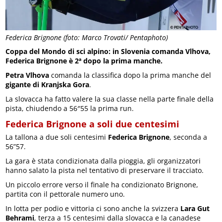
Federica Brignone (foto: Marco Trovati/ Pentaphoto)
Coppa del Mondo di sci alpino: in Slovenia comanda Vlhova,
Federica Brignone è 2ª dopo la prima manche.
Petra Vlhova
comanda la classifica dopo la prima manche del
gigante di Kranjska Gora
.
La slovacca ha fatto valere la sua classe nella parte finale della
pista, chiudendo a 56″55 la prima run.
Federica Brignone a soli due centesimi
La tallona a due soli centesimi
Federica Brignone
, seconda a
56”57.
La gara è stata condizionata dalla pioggia, gli organizzatori
hanno salato la pista nel tentativo di preservare il tracciato.
Un piccolo errore verso il finale ha condizionato Brignone,
partita con il pettorale numero uno.
In lotta per podio e vittoria ci sono anche la svizzera
Lara Gut
Behrami
, terza a 15 centesimi dalla slovacca e la canadese