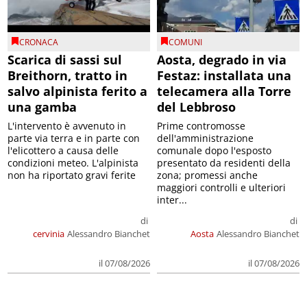
CRONACA
COMUNI
Scarica di sassi sul
Aosta, degrado in via
Breithorn, tratto in
Festaz: installata una
salvo alpinista ferito a
telecamera alla Torre
una gamba
del Lebbroso
L'intervento è avvenuto in
Prime contromosse
parte via terra e in parte con
dell'amministrazione
l'elicottero a causa delle
comunale dopo l'esposto
condizioni meteo. L'alpinista
presentato da residenti della
non ha riportato gravi ferite
zona; promessi anche
maggiori controlli e ulteriori
inter...
di
di
cervinia
Alessandro Bianchet
Aosta
Alessandro Bianchet
il 07/08/2026
il 07/08/2026