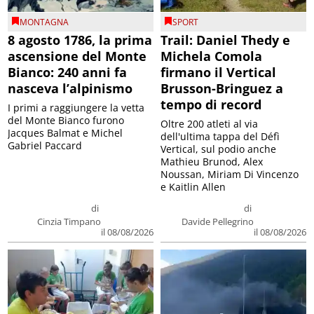
MONTAGNA
SPORT
8 agosto 1786, la prima
Trail: Daniel Thedy e
ascensione del Monte
Michela Comola
Bianco: 240 anni fa
firmano il Vertical
nasceva l’alpinismo
Brusson-Bringuez a
tempo di record
I primi a raggiungere la vetta
del Monte Bianco furono
Oltre 200 atleti al via
Jacques Balmat e Michel
dell'ultima tappa del Défì
Gabriel Paccard
Vertical, sul podio anche
Mathieu Brunod, Alex
Noussan, Miriam Di Vincenzo
e Kaitlin Allen
di
di
Cinzia Timpano
Davide Pellegrino
il 08/08/2026
il 08/08/2026