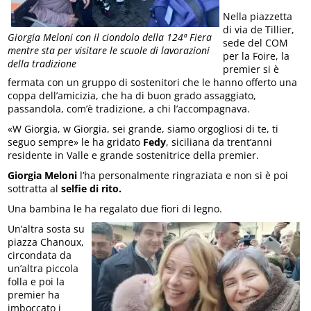
Nella piazzetta
di via de Tillier,
Giorgia Meloni con il ciondolo della 124ª Fiera
sede del COM
mentre sta per visitare le scuole di lavorazioni
per la Foire, la
della tradizione
premier si è
fermata con un gruppo di sostenitori che le hanno offerto una
coppa dell’amicizia, che ha di buon grado assaggiato,
passandola, com’è tradizione, a chi l’accompagnava.
«W Giorgia, w Giorgia, sei grande, siamo orgogliosi di te, ti
seguo sempre» le ha gridato
Fedy
, siciliana da trent’anni
residente in Valle e grande sostenitrice della premier.
Giorgia Meloni
l’ha personalmente ringraziata e non si è poi
sottratta al
selfie di rito.
Una bambina le ha regalato due fiori di legno.
Un’altra sosta su
piazza Chanoux,
circondata da
un’altra piccola
folla e poi la
premier ha
imboccato i