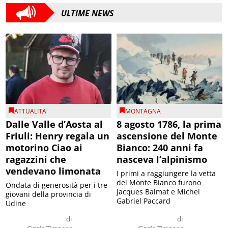
ULTIME NEWS
ATTUALITA'
MONTAGNA
Dalle Valle d’Aosta al
8 agosto 1786, la prima
Friuli: Henry regala un
ascensione del Monte
motorino Ciao ai
Bianco: 240 anni fa
ragazzini che
nasceva l’alpinismo
vendevano limonata
I primi a raggiungere la vetta
del Monte Bianco furono
Ondata di generosità per i tre
Jacques Balmat e Michel
giovani della provincia di
Gabriel Paccard
Udine
di
di