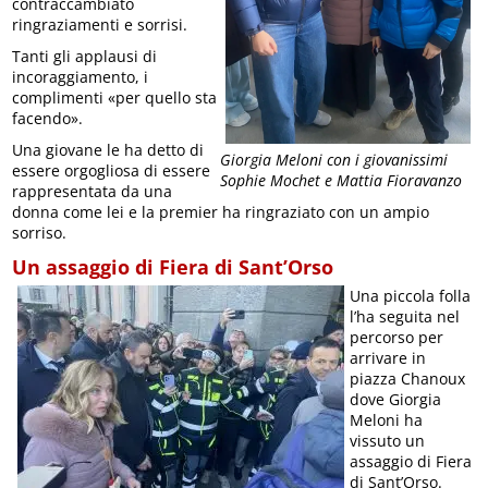
contraccambiato
ringraziamenti e sorrisi.
Tanti gli applausi di
incoraggiamento, i
complimenti «per quello sta
facendo».
Una giovane le ha detto di
Giorgia Meloni con i giovanissimi
essere orgogliosa di essere
Sophie Mochet e Mattia Fioravanzo
rappresentata da una
donna come lei e la premier ha ringraziato con un ampio
sorriso.
Un assaggio di Fiera di Sant’Orso
Una piccola folla
l’ha seguita nel
percorso per
arrivare in
piazza Chanoux
dove Giorgia
Meloni ha
vissuto un
assaggio di Fiera
di Sant’Orso.