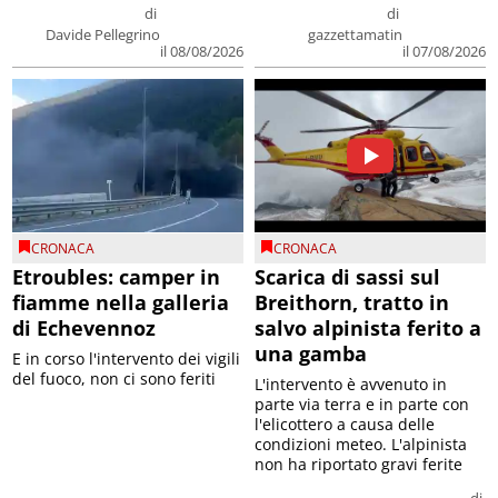
di
di
Davide Pellegrino
gazzettamatin
il 08/08/2026
il 07/08/2026
CRONACA
CRONACA
Etroubles: camper in
Scarica di sassi sul
fiamme nella galleria
Breithorn, tratto in
di Echevennoz
salvo alpinista ferito a
una gamba
E in corso l'intervento dei vigili
del fuoco, non ci sono feriti
L'intervento è avvenuto in
parte via terra e in parte con
l'elicottero a causa delle
condizioni meteo. L'alpinista
non ha riportato gravi ferite