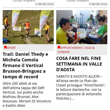
Cinzia Timpano
Cinzia Timpano
il 08/08/2026
il 08/08/2026
SPORT
APPUNTAMENTI
,
OGGI &
DOMANI
Trail: Daniel Thedy e
COSA FARE NEL FINE
Michela Comola
SETTIMANA IN VALLE
firmano il Vertical
D’AOSTA
Brusson-Bringuez a
tempo di record
SABATO 8 AGOSTO ALLEIN –
All’area verde Le Plan-de-
Oltre 200 atleti al via
Clavel prosegue “ItinerDante”,
dell'ultima tappa del Défì
le letture dantesche, con la
Vertical, sul podio anche
partecipazione di Antonello
Mathieu Brunod, Alex
Pistritto (...
Noussan, Miriam Di Vincenzo
e Kaitlin Allen