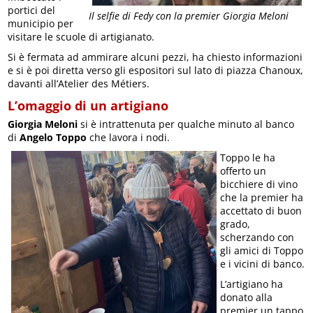
portici del
Il selfie di Fedy con la premier Giorgia Meloni
municipio per
visitare le scuole di artigianato.
Si è fermata ad ammirare alcuni pezzi, ha chiesto informazioni
e si è poi diretta verso gli espositori sul lato di piazza Chanoux,
davanti all’Atelier des Métiers.
L’omaggio di un artigiano
Giorgia Meloni
si è intrattenuta per qualche minuto al banco
di
Angelo Toppo
che lavora i nodi.
Toppo le ha
offerto un
bicchiere di vino
che la premier ha
accettato di buon
grado,
scherzando con
gli amici di Toppo
e i vicini di banco.
L’artigiano ha
donato alla
premier un tappo