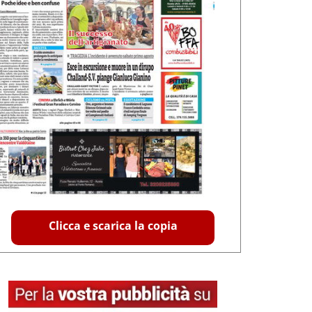
Clicca e scarica la copia