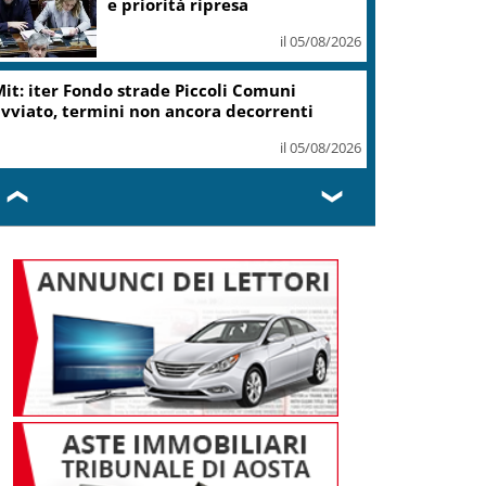
ottiene modifica a risoluzione
il 05/08/2026
Delmastro, Camera dice no a
uso chat con Caroccia: in aula
bagarre e proteste opposizioni
il 05/08/2026
❮
❯