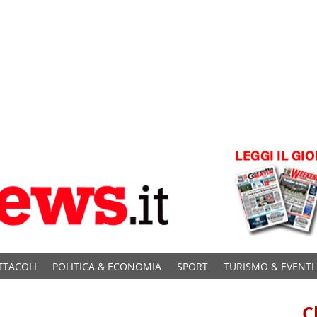
TTACOLI
POLITICA & ECONOMIA
SPORT
TURISMO & EVENTI
C