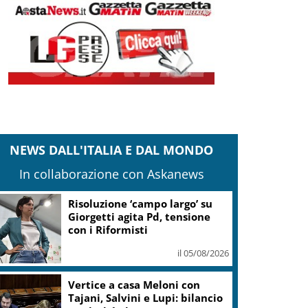
NEWS DALL'ITALIA E DAL MONDO
In collaborazione con Askanews
Banco Bpm, Castagna: Agricole
Italia? Valuteremo, ritengo
fusione molto solida
il 05/08/2026
Conti pubblici, Governo
incassa sì su clausola Ue. Lega