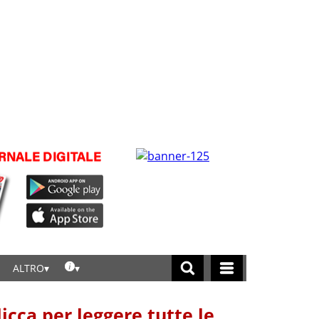
ALTRO
licca per leggere tutte le