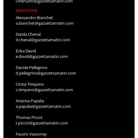
l.mercanti@gazzettamatin.com
REDAZIONE
Alessandro Bianchet
a.bianchet@gazzettamatin.com
Danila Chenal
d.chenal@gazzettamatin.com
Erika David
e.david@gazzettamatin.com
Davide Pellegrino
d.pellegrino@gazzettamatin.com
Cinzia Timpano
c.timpano@gazzettamatin.com
Arianna Papalia
a.papalia@gazzettamatin.com
Thomas Piccot
t.piccot@gazzettamatin.com
Fausto Vassoney