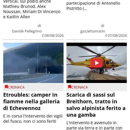
Vertical, sul podio anche
partecipazione di Antonello
Mathieu Brunod, Alex
Pistritto (...
Noussan, Miriam Di Vincenzo
e Kaitlin Allen
di
di
Davide Pellegrino
gazzettamatin
il 08/08/2026
il 07/08/2026
CRONACA
CRONACA
Etroubles: camper in
Scarica di sassi sul
fiamme nella galleria
Breithorn, tratto in
di Echevennoz
salvo alpinista ferito a
una gamba
E in corso l'intervento dei vigili
del fuoco, non ci sono feriti
L'intervento è avvenuto in
parte via terra e in parte con