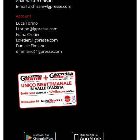
Arianna Gori Chisari
E-mail
a.chisari@lgpresse.com
Account
Luca Torino
l.torino@lgpresse.com
Ivana Cretier
i.cretier@lgpresse.com
Daniele Fimiano
d.fimiano@lgpresse.com