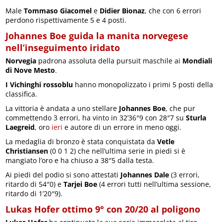
Male
Tommaso Giacomel
e
Didier Bionaz
, che con 6 errori
perdono rispettivamente 5 e 4 posti.
Johannes Boe guida la manita norvegese
nell’inseguimento iridato
Norvegia
padrona assoluta della pursuit maschile ai
Mondiali
di Nove Mesto
.
I Vichinghi rossoblu
hanno monopolizzato i primi 5 posti della
classifica.
La vittoria è andata a uno stellare
Johannes Boe
, che pur
commettendo 3 errori, ha vinto in 32’36″9 con 28″7 su
Sturla
Laegreid
, oro
ieri
e autore di un errore in meno oggi.
La medaglia di bronzo è stata conquistata da
Vetle
Christiansen
(0 0 1 2) che nell’ultima serie in piedi si è
mangiato l’oro e ha chiuso a 38″5 dalla testa.
Ai piedi del podio si sono attestati
Johannes Dale
(3 errori,
ritardo di 54″0) e
Tarjei Boe
(4 errori tutti nell’ultima sessione,
ritardo di 1’20″9).
Lukas Hofer ottimo 9° con 20/20 al poligono