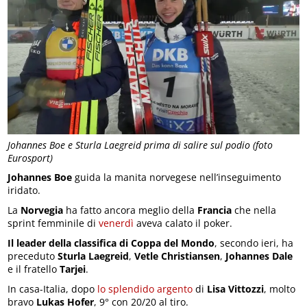
Johannes Boe e Sturla Laegreid prima di salire sul podio (foto
Eurosport)
Johannes Boe
guida la manita norvegese nell’inseguimento
iridato.
La
Norvegia
ha fatto ancora meglio della
Francia
che nella
sprint femminile di
venerdì
aveva calato il poker.
Il leader della classifica di Coppa del Mondo
, secondo ieri, ha
preceduto
Sturla Laegreid
,
Vetle Christiansen
,
Johannes Dale
e il fratello
Tarjei
.
In casa-Italia, dopo
lo splendido argento
di
Lisa Vittozzi
, molto
bravo
Lukas Hofer
, 9° con 20/20 al tiro.