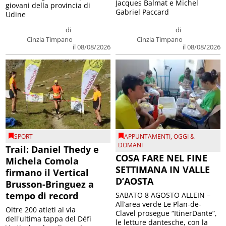
Jacques Balmat e Michel
giovani della provincia di
Gabriel Paccard
Udine
di
di
Cinzia Timpano
Cinzia Timpano
il 08/08/2026
il 08/08/2026
SPORT
APPUNTAMENTI
,
OGGI &
DOMANI
Trail: Daniel Thedy e
COSA FARE NEL FINE
Michela Comola
SETTIMANA IN VALLE
firmano il Vertical
D’AOSTA
Brusson-Bringuez a
tempo di record
SABATO 8 AGOSTO ALLEIN –
All’area verde Le Plan-de-
Oltre 200 atleti al via
Clavel prosegue “ItinerDante”,
dell'ultima tappa del Défì
le letture dantesche, con la