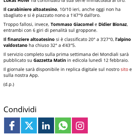
Lukas Hofer
ha continuato la sua serie immacolata al tiro.
Il carabiniere altoatesino
, 10/10 ieri, anche oggi non ha
sbagliato e si è piazzato nono a 1’47″9 dall’oro.
Troppo fallosi, invece,
Tommaso Giacomel
e
Didier Bionaz
,
entrambi con 6 giri di penalità sul groppone.
Il finanziere altoatesino
si è classificato 20° a 3’27″0,
l’alpino
valdostano
ha chiuso 32° a 4’43″5.
Il servizio completo sulla prima settimana dei Mondiali sarà
pubblicato su
Gazzetta Matin
in edicola lunedì 12 febbraio.
Il giornale sarà disponibile in replica digitale sul nostro
sito
e
sulla nostra App.
(d.p.)
Condividi