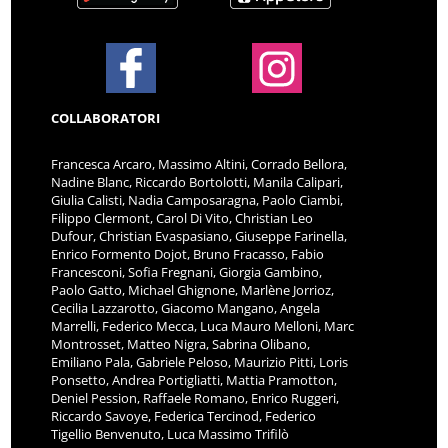
COLLABORATORI
Francesca Arcaro, Massimo Altini, Corrado Bellora,
Nadine Blanc, Riccardo Bortolotti, Manila Calipari,
Giulia Calisti, Nadia Camposaragna, Paolo Ciambi,
Filippo Clermont, Carol Di Vito, Christian Leo
Dufour, Christian Evaspasiano, Giuseppe Farinella,
Enrico Formento Dojot, Bruno Fracasso, Fabio
Francesconi, Sofia Fregnani, Giorgia Gambino,
Paolo Gatto, Michael Ghignone, Marlène Jorrioz,
Cecilia Lazzarotto, Giacomo Mangano, Angela
Marrelli, Federico Mecca, Luca Mauro Melloni, Marc
Montrosset, Matteo Nigra, Sabrina Olibano,
Emiliano Pala, Gabriele Peloso, Maurizio Pitti, Loris
Ponsetto, Andrea Portigliatti, Mattia Pramotton,
Deniel Pession, Raffaele Romano, Enrico Ruggeri,
Riccardo Savoye, Federica Tercinod, Federico
Tigellio Benvenuto, Luca Massimo Trifilò