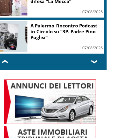
il 07/08/2026
Mps, Lovaglio: valutiamo ogni
opzione per preservare
integrità banca
il 07/08/2026
❮
❯