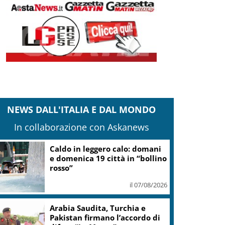
NEWS DALL'ITALIA E DAL MONDO
In collaborazione con Askanews
Onu: Kiev e Mosca cessino
attacchi contro civili
il 07/08/2026
Cons. Maremma Toscana: uve
sane e qualità promettente
malgrado il caldo