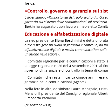
Jorioz
.
«Controllo, governo e garanzia sul si
Evidenziando «
l’importanza del ruolo svolto dal Corec
garanzia sul sistema delle comunicazioni sul territorio
Bertin
ha augurato buon lavoro al neo eletto Comit
Educazione e alfabetizzazione digital
La neo presidente
Elena Boschini
si è detta
onorata
oltre a svolgere un ruolo di garanzia e controllo, ha i
alfabetizzazione digitale e media communication, sulle 
un’azione nelle scuole
».
Il Comitato regionale per le comunicazioni è stato is
la legge regionale n. 26 del 4 settembre 2001, al fin
governo, di garanzia e di controllo in tema di comu
Il Comitato – che resta in carica cinque anni – eserc
garanzie nelle comunicazioni (Agcom).
Nella foto in alto, da sinistra Laura Mangosio, Cristi
Menzio, il presidente del Consiglio regionale Alber
Simonetta Padalino.
(re.aostanews.it)