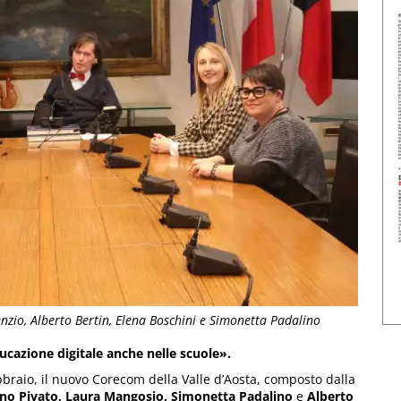
enzio, Alberto Bertin, Elena Boschini e Simonetta Padalino
ucazione digitale anche nelle scuole».
bbraio, il nuovo Corecom della Valle d’Aosta, composto dalla
ano Pivato, Laura Mangosio, Simonetta Padalino
e
Alberto