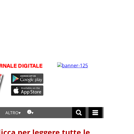
ALTRO
licca per leggere tutte le