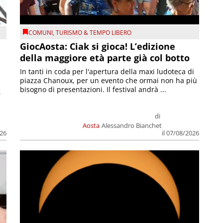
COMUNI
,
TURISMO & TEMPO LIBERO
GiocAosta: Ciak si gioca! L’edizione
della maggiore età parte già col botto
In tanti in coda per l'apertura della maxi ludoteca di
piazza Chanoux, per un evento che ormai non ha più
bisogno di presentazioni. Il festival andrà ...
,
di
Aosta
Alessandro Bianchet
026
il 07/08/2026