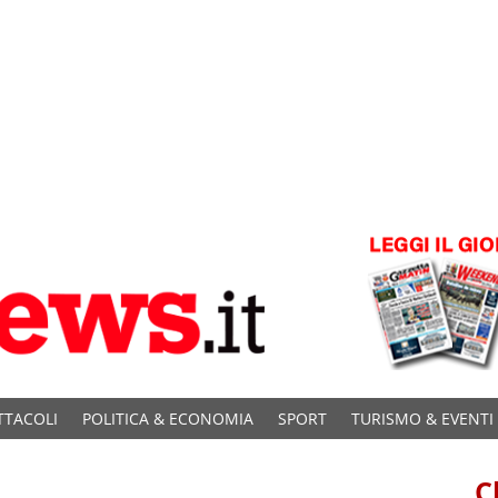
TTACOLI
POLITICA & ECONOMIA
SPORT
TURISMO & EVENTI
C