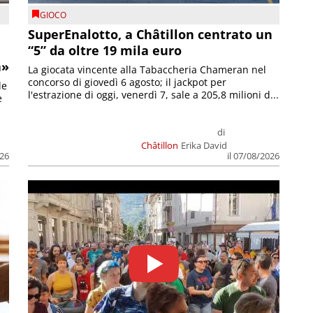
GIOCO
SuperEnalotto, a Châtillon centrato un
“5” da oltre 19 mila euro
a»
La giocata vincente alla Tabaccheria Chameran nel
concorso di giovedì 6 agosto; il jackpot per
le
l'estrazione di oggi, venerdì 7, sale a 205,8 milioni d...
e
di
Châtillon
Erika David
026
il 07/08/2026