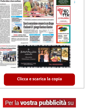
Clicca e scarica la copia