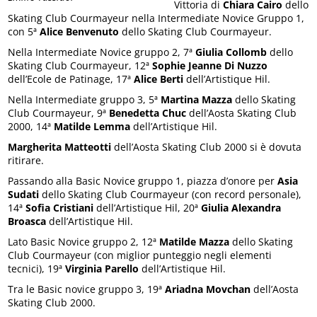
Vittoria di
Chiara Cairo
dello
Skating Club Courmayeur nella Intermediate Novice Gruppo 1,
con 5ª
Alice Benvenuto
dello Skating Club Courmayeur.
Nella Intermediate Novice gruppo 2, 7ª
Giulia Collomb
dello
Skating Club Courmayeur, 12ª
Sophie Jeanne Di Nuzzo
dell’Ecole de Patinage, 17ª
Alice Berti
dell’Artistique Hil.
Nella Intermediate gruppo 3, 5ª
Martina Mazza
dello Skating
Club Courmayeur, 9ª
Benedetta Chuc
dell’Aosta Skating Club
2000, 14ª
Matilde Lemma
dell’Artistique Hil.
Margherita Matteotti
dell’Aosta Skating Club 2000 si è dovuta
ritirare.
Passando alla Basic Novice gruppo 1, piazza d’onore per
Asia
Sudati
dello Skating Club Courmayeur (con record personale),
14ª
Sofia Cristiani
dell’Artistique Hil, 20ª
Giulia Alexandra
Broasca
dell’Artistique Hil.
Lato Basic Novice gruppo 2, 12ª
Matilde Mazza
dello Skating
Club Courmayeur (con miglior punteggio negli elementi
tecnici), 19ª
Virginia Parello
dell’Artistique Hil.
Tra le Basic novice gruppo 3, 19ª
Ariadna Movchan
dell’Aosta
Skating Club 2000.