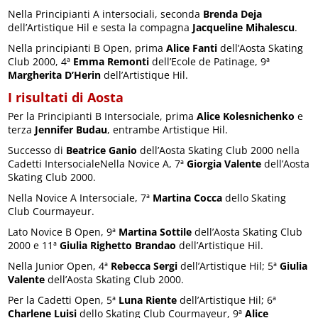
Nella Principianti A intersociali, seconda
Brenda Deja
dell’Artistique Hil e sesta la compagna
Jacqueline Mihalescu
.
Nella principianti B Open, prima
Alice Fanti
dell’Aosta Skating
Club 2000, 4ª
Emma Remonti
dell’Ecole de Patinage, 9ª
Margherita D’Herin
dell’Artistique Hil.
I risultati di Aosta
Per la Principianti B Intersociale, prima
Alice Kolesnichenko
e
terza
Jennifer Budau
, entrambe Artistique Hil.
Successo di
Beatrice Ganio
dell’Aosta Skating Club 2000 nella
Cadetti IntersocialeNella Novice A, 7ª
Giorgia Valente
dell’Aosta
Skating Club 2000.
Nella Novice A Intersociale, 7ª
Martina Cocca
dello Skating
Club Courmayeur.
Lato Novice B Open, 9ª
Martina Sottile
dell’Aosta Skating Club
2000 e 11ª
Giulia Righetto Brandao
dell’Artistique Hil.
Nella Junior Open, 4ª
Rebecca Sergi
dell’Artistique Hil; 5ª
Giulia
Valente
dell’Aosta Skating Club 2000.
Per la Cadetti Open, 5ª
Luna Riente
dell’Artistique Hil; 6ª
Charlene Luisi
dello Skating Club Courmayeur, 9ª
Alice