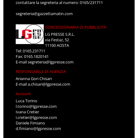
contattare la segreteria al numero: 0165/231711
segreteria@gazzettamatin.com
CONCESSIONARIA DI PUBBLICITÀ
LG PRESSE S.R.L.
via Festaz, 52
11100 AOSTA
Tel: 0165.231711
Fax: 0165.1820141
E-mail
segreteria@lgpresse.com
RESPONSABILE DI AGENZIA
Arianna Gori Chisari
E-mail
a.chisari@lgpresse.com
Account
Luca Torino
l.torino@lgpresse.com
Ivana Cretier
i.cretier@lgpresse.com
Daniele Fimiano
d.fimiano@lgpresse.com