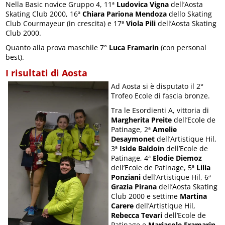
Nella Basic novice Gruppo 4, 11ª
Ludovica Vigna
dell’Aosta
Skating Club 2000, 16ª
Chiara Pariona Mendoza
dello Skating
Club Courmayeur (in crescita) e 17ª
Viola Pili
dell’Aosta Skating
Club 2000.
Quanto alla prova maschile 7°
Luca Framarin
(con personal
best).
I risultati di Aosta
Ad Aosta si è disputato il 2°
Trofeo Ecole di fascia bronze.
Tra le Esordienti A, vittoria di
Margherita Preite
dell’Ecole de
Patinage, 2ª
Amelie
Desaymonet
dell’Artistique Hil,
3ª
Iside Baldoin
dell’Ecole de
Patinage, 4ª
Elodie Diemoz
dell’Ecole de Patinage, 5ª
Lilia
Ponziani
dell’Artistique Hil, 6ª
Grazia Pirana
dell’Aosta Skating
Club 2000 e settime
Martina
Carere
dell’Artistique Hil,
Rebecca Tevari
dell’Ecole de
Patinage e
Mariasole Framarin