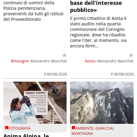
base dell’interesse
centinaio di uomini della
Polizia penitenziaria,
pubblico»
provenienti da tutti gli istituti
Il primo cittadino di Aosta è
del Provveditorato
stato audito nella quarta
commissione del Consiglio
regionale, dove ha ribadito
come l'iter, al momento, sia
ancora ferm...
di
di
Brissogne
Alessandro Bianchet
Aosta
Alessandro Bianchet
il 06/08/2026
il 06/08/2026
FOTOGRAFIA
AMBIENTE
,
GHIACCIAI
,
MONTAGNA
Anima Alpina, le