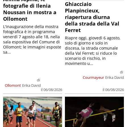
Ghiacciaio
fotografie di Ilenia
Planpincieux,
Noussan in mostra a
riapertura diurna
Ollomont
della strada della Val
L'inaugurazione della mostra
Ferret
fotografica è in programma
venerdì 7 agosto alle 18, nella
Riapre oggi, giovedì 6 agosto,
sala espositiva del Comune di
solo di giorno e solo in
Ollomont; le immagini esposte
discesa, la strada comunale
sa...
della Val Ferret; si riduce lo
scenario di rischio, in
movimento u...
di
Courmayeur
Erika David
di
Ollomont
Erika David
il 06/08/2026
il 06/08/2026