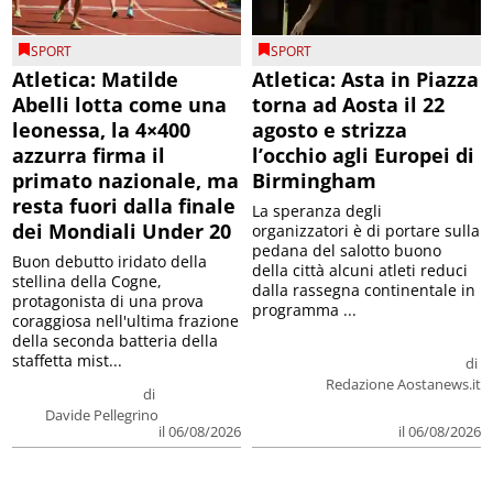
SPORT
SPORT
Atletica: Matilde
Atletica: Asta in Piazza
Abelli lotta come una
torna ad Aosta il 22
leonessa, la 4×400
agosto e strizza
azzurra firma il
l’occhio agli Europei di
primato nazionale, ma
Birmingham
resta fuori dalla finale
La speranza degli
dei Mondiali Under 20
organizzatori è di portare sulla
pedana del salotto buono
Buon debutto iridato della
della città alcuni atleti reduci
stellina della Cogne,
dalla rassegna continentale in
protagonista di una prova
programma ...
coraggiosa nell'ultima frazione
della seconda batteria della
staffetta mist...
di
Redazione Aostanews.it
di
Davide Pellegrino
il 06/08/2026
il 06/08/2026