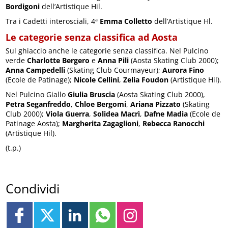
Bordigoni
dell’Artistique Hil.
Tra i Cadetti interosciali, 4ª
Emma Colletto
dell’Artistique Hl.
Le categorie senza classifica ad Aosta
Sul ghiaccio anche le categorie senza classifica. Nel Pulcino
verde
Charlotte Bergero
e
Anna Pili
(Aosta Skating Club 2000);
Anna Campedelli
(Skating Club Courmayeur);
Aurora Fino
(Ecole de Patinage);
Nicole Cellini
,
Zelia Foudon
(Artistique Hil).
Nel Pulcino Giallo
Giulia Bruscia
(Aosta Skating Club 2000),
Petra Seganfreddo
,
Chloe Bergomi
,
Ariana Pizzato
(Skating
Club 2000);
Viola Guerra
,
Solidea Macrì
,
Dafne Madia
(Ecole de
Patinage Aosta);
Margherita Zagaglioni
,
Rebecca Ranocchi
(Artistique Hil).
(t.p.)
Condividi