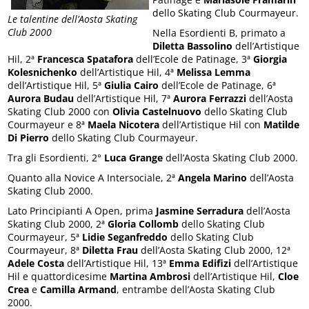
dello Skating Club Courmayeur.
Le talentine dell’Aosta Skating
Club 2000
Nella Esordienti B, primato a
Diletta Bassolino
dell’Artistique
Hil, 2ª
Francesca Spatafora
dell’Ecole de Patinage, 3ª
Giorgia
Kolesnichenko
dell’Artistique Hil, 4ª
Melissa Lemma
dell’Artistique Hil, 5ª
Giulia Cairo
dell’Ecole de Patinage, 6ª
Aurora Budau
dell’Artistique Hil, 7ª
Aurora Ferrazzi
dell’Aosta
Skating Club 2000 con
Olivia Castelnuovo
dello Skating Club
Courmayeur e 8ª
Maela Nicotera
dell’Artistique Hil con
Matilde
Di Pierro
dello Skating Club Courmayeur.
Tra gli Esordienti, 2°
Luca Grange
dell’Aosta Skating Club 2000.
Quanto alla Novice A Intersociale, 2ª
Angela Marino
dell’Aosta
Skating Club 2000.
Lato Principianti A Open, prima
Jasmine Serradura
dell’Aosta
Skating Club 2000, 2ª
Gloria Collomb
dello Skating Club
Courmayeur, 5ª
Lidie Seganfreddo
dello Skating Club
Courmayeur, 8ª
Diletta Frau
dell’Aosta Skating Club 2000, 12ª
Adele Costa
dell’Artistique Hil, 13ª
Emma Edifizi
dell’Artistique
Hil e quattordicesime
Martina Ambrosi
dell’Artistique Hil,
Cloe
Crea
e
Camilla Armand
, entrambe dell’Aosta Skating Club
2000.