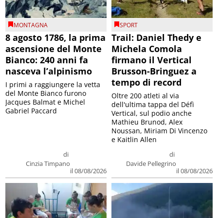
MONTAGNA
SPORT
8 agosto 1786, la prima
Trail: Daniel Thedy e
ascensione del Monte
Michela Comola
Bianco: 240 anni fa
firmano il Vertical
nasceva l’alpinismo
Brusson-Bringuez a
tempo di record
I primi a raggiungere la vetta
del Monte Bianco furono
Oltre 200 atleti al via
Jacques Balmat e Michel
dell'ultima tappa del Défì
Gabriel Paccard
Vertical, sul podio anche
Mathieu Brunod, Alex
Noussan, Miriam Di Vincenzo
e Kaitlin Allen
di
di
Cinzia Timpano
Davide Pellegrino
il 08/08/2026
il 08/08/2026