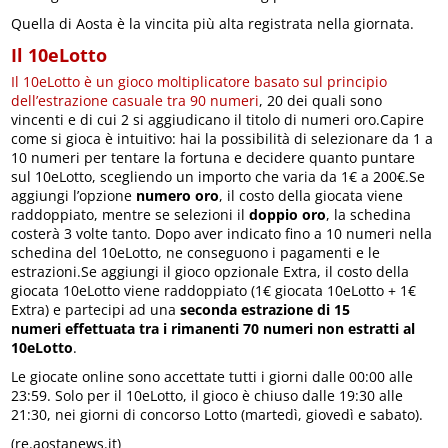
Quella di Aosta è la vincita più alta registrata nella giornata.
Il 10eLotto
Il 10eLotto è un gioco moltiplicatore basato sul principio
dell’estrazione casuale tra 90 numeri
, 20 dei quali sono
vincenti e di cui 2 si aggiudicano il titolo di numeri oro.Capire
come si gioca è intuitivo: hai la possibilità di selezionare da 1 a
10 numeri per tentare la fortuna e decidere quanto puntare
sul 10eLotto, scegliendo un importo che varia da 1€ a 200€.Se
aggiungi l’opzione
numero oro
, il costo della giocata viene
raddoppiato, mentre se selezioni il
doppio oro
, la schedina
costerà 3 volte tanto. Dopo aver indicato fino a 10 numeri nella
schedina del 10eLotto, ne conseguono i pagamenti e le
estrazioni.Se aggiungi il gioco opzionale Extra, il costo della
giocata 10eLotto viene raddoppiato (1€ giocata 10eLotto + 1€
Extra) e partecipi ad una
seconda estrazione di 15
numeri effettuata tra i rimanenti 70 numeri non estratti al
10eLotto
.
Le giocate online sono accettate tutti i giorni dalle 00:00 alle
23:59. Solo per il 10eLotto, il gioco è chiuso dalle 19:30 alle
21:30, nei giorni di concorso Lotto (martedì, giovedì e sabato).
(re.aostanews.it)