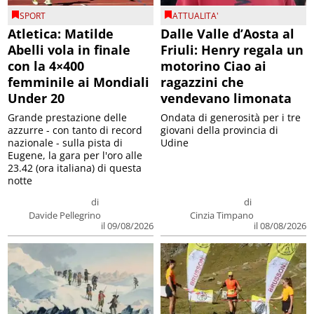
SPORT
ATTUALITA'
Atletica: Matilde
Dalle Valle d’Aosta al
Abelli vola in finale
Friuli: Henry regala un
con la 4×400
motorino Ciao ai
femminile ai Mondiali
ragazzini che
Under 20
vendevano limonata
Grande prestazione delle
Ondata di generosità per i tre
azzurre - con tanto di record
giovani della provincia di
nazionale - sulla pista di
Udine
Eugene, la gara per l'oro alle
23.42 (ora italiana) di questa
notte
di
di
Davide Pellegrino
Cinzia Timpano
il 09/08/2026
il 08/08/2026