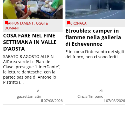
APPUNTAMENTI
,
OGGI &
CRONACA
DOMANI
Etroubles: camper in
COSA FARE NEL FINE
fiamme nella galleria
SETTIMANA IN VALLE
di Echevennoz
D’AOSTA
E in corso l'intervento dei vigili
SABATO 8 AGOSTO ALLEIN –
del fuoco, non ci sono feriti
All’area verde Le Plan-de-
Clavel prosegue “ItinerDante”,
le letture dantesche, con la
partecipazione di Antonello
Pistritto (...
di
di
gazzettamatin
Cinzia Timpano
il 07/08/2026
il 07/08/2026