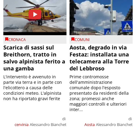
CRONACA
COMUNI
Scarica di sassi sul
Aosta, degrado in via
Breithorn, tratto in
Festaz: installata una
salvo alpinista ferito a
telecamera alla Torre
una gamba
del Lebbroso
L'intervento è avvenuto in
Prime contromosse
parte via terra e in parte con
dell'amministrazione
l'elicottero a causa delle
comunale dopo l'esposto
condizioni meteo. L'alpinista
presentato da residenti della
non ha riportato gravi ferite
zona; promessi anche
maggiori controlli e ulteriori
inter...
di
di
cervinia
Alessandro Bianchet
Aosta
Alessandro Bianchet