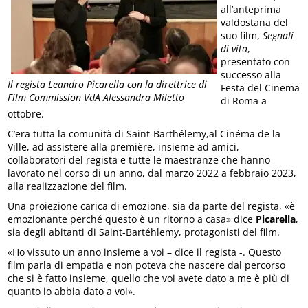
all’anteprima
valdostana del
suo film,
Segnali
di vita
,
presentato con
successo alla
Il regista Leandro Picarella con la direttrice di
Festa del Cinema
Film Commission VdA Alessandra Miletto
di Roma a
ottobre.
C’era tutta la comunità di Saint-Barthélemy,al Cinéma de la
Ville, ad assistere alla première, insieme ad amici,
collaboratori del regista e tutte le maestranze che hanno
lavorato nel corso di un anno, dal marzo 2022 a febbraio 2023,
alla realizzazione del film.
Una proiezione carica di emozione, sia da parte del regista, «è
emozionante perché questo è un ritorno a casa» dice
Picarella
,
sia degli abitanti di Saint-Bartéhlemy, protagonisti del film.
«Ho vissuto un anno insieme a voi – dice il regista -. Questo
film parla di empatia e non poteva che nascere dal percorso
che si è fatto insieme, quello che voi avete dato a me è più di
quanto io abbia dato a voi».