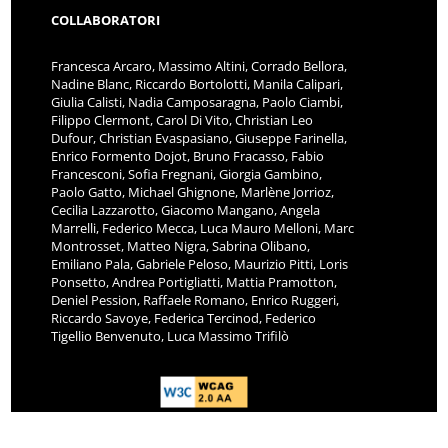
COLLABORATORI
Francesca Arcaro, Massimo Altini, Corrado Bellora,
Nadine Blanc, Riccardo Bortolotti, Manila Calipari,
Giulia Calisti, Nadia Camposaragna, Paolo Ciambi,
Filippo Clermont, Carol Di Vito, Christian Leo
Dufour, Christian Evaspasiano, Giuseppe Farinella,
Enrico Formento Dojot, Bruno Fracasso, Fabio
Francesconi, Sofia Fregnani, Giorgia Gambino,
Paolo Gatto, Michael Ghignone, Marlène Jorrioz,
Cecilia Lazzarotto, Giacomo Mangano, Angela
Marrelli, Federico Mecca, Luca Mauro Melloni, Marc
Montrosset, Matteo Nigra, Sabrina Olibano,
Emiliano Pala, Gabriele Peloso, Maurizio Pitti, Loris
Ponsetto, Andrea Portigliatti, Mattia Pramotton,
Deniel Pession, Raffaele Romano, Enrico Ruggeri,
Riccardo Savoye, Federica Tercinod, Federico
Tigellio Benvenuto, Luca Massimo Trifilò