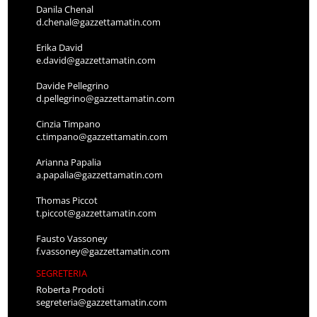
Danila Chenal
d.chenal@gazzettamatin.com
Erika David
e.david@gazzettamatin.com
Davide Pellegrino
d.pellegrino@gazzettamatin.com
Cinzia Timpano
c.timpano@gazzettamatin.com
Arianna Papalia
a.papalia@gazzettamatin.com
Thomas Piccot
t.piccot@gazzettamatin.com
Fausto Vassoney
f.vassoney@gazzettamatin.com
SEGRETERIA
Roberta Prodoti
segreteria@gazzettamatin.com