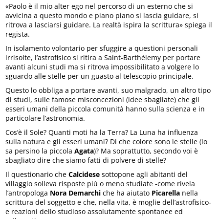
«Paolo è il mio alter ego nel percorso di un esterno che si
avvicina a questo mondo e piano piano si lascia guidare, si
ritrova a lasciarsi guidare. La realtà ispira la scrittura» spiega il
regista.
In isolamento volontario per sfuggire a questioni personali
irrisolte, l’astrofisico si ritira a Saint-Barthélemy per portare
avanti alcuni studi ma si ritrova impossibilitato a volgere lo
sguardo alle stelle per un guasto al telescopio principale.
Questo lo obbliga a portare avanti, suo malgrado, un altro tipo
di studi, sulle famose misconcezioni (idee sbagliate) che gli
esseri umani della piccola comunità hanno sulla scienza e in
particolare l’astronomia.
Cos’è il Sole? Quanti moti ha la Terra? La Luna ha influenza
sulla natura e gli esseri umani? Di che colore sono le stelle (lo
sa persino la piccola
Agata
)? Ma soprattutto, secondo voi è
sbagliato dire che siamo fatti di polvere di stelle?
Il questionario che
Calcidese
sottopone agli abitanti del
villaggio solleva risposte più o meno studiate -come rivela
l’antropologa
Nora Demarchi
che ha aiutato
Picarella
nella
scrittura del soggetto e che, nella vita, è moglie dell’astrofisico-
e reazioni dello studioso assolutamente spontanee ed