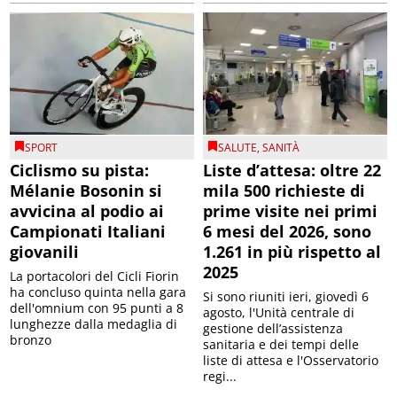
SPORT
SALUTE
,
SANITÀ
Ciclismo su pista:
Liste d’attesa: oltre 22
Mélanie Bosonin si
mila 500 richieste di
avvicina al podio ai
prime visite nei primi
Campionati Italiani
6 mesi del 2026, sono
giovanili
1.261 in più rispetto al
2025
La portacolori del Cicli Fiorin
ha concluso quinta nella gara
Si sono riuniti ieri, giovedì 6
dell'omnium con 95 punti a 8
agosto, l'Unità centrale di
lunghezze dalla medaglia di
gestione dell’assistenza
bronzo
sanitaria e dei tempi delle
liste di attesa e l'Osservatorio
regi...