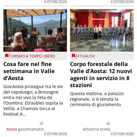
il 07/08/2026
il 07/08/2026
TURISMO & TEMPO LIBERO
ATTUALITA'
Cosa fare nel fine
Corpo forestale della
settimana in Valle
Valle d’Aosta: 12 nuovi
d’Aosta
agenti in servizio in 8
stazioni
GiocAosta prosegue tra le vie
del capoluogo; a Brissogne
Questa mattina, a palazzo
entra nel vivo la Feta de
regionale, si è tenuta la
l’Oumbra; Etroubles ospita la
cerimonia di giuramento
Veillà; a Chamois tocca al
Festival A...
di
di
Aosta
gazzettamatin
ethienne bredy
il 07/08/2026
il 07/08/2026