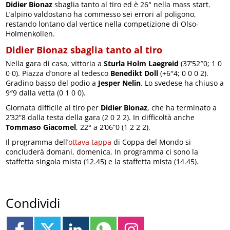
Didier Bionaz
sbaglia tanto al tiro ed è 26° nella mass start.
L’alpino valdostano ha commesso sei errori al poligono,
restando lontano dal vertice nella competizione di Olso-
Holmenkollen.
Didier Bionaz sbaglia tanto al tiro
Nella gara di casa, vittoria a
Sturla Holm Laegreid
(37’52″0; 1 0
0 0). Piazza d’onore al tedesco
Benedikt Doll
(+6″4; 0 0 0 2).
Gradino basso del podio a
Jesper Nelin
. Lo svedese ha chiuso a
9″9 dalla vetta (0 1 0 0).
Giornata difficile al tiro per
Didier Bionaz
, che ha terminato a
2’32”8 dalla testa della gara (2 0 2 2). In difficoltà anche
Tommaso Giacomel
, 22° a 2’06”0 (1 2 2 2).
Il programma dell’
ottava tappa
di Coppa del Mondo si
concluderà domani, domenica. In programma ci sono la
staffetta singola mista (12.45) e la staffetta mista (14.45).
Condividi