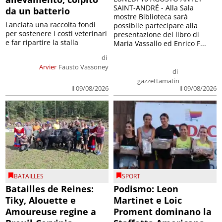
SAINT-ANDRÉ - Alla Sala
da un batterio
mostre Biblioteca sarà
Lanciata una raccolta fondi
possibile partecipare alla
per sostenere i costi veterinari
presentazione del libro di
e far ripartire la stalla
Maria Vassallo ed Enrico F...
di
Arvier
Fausto Vassoney
di
gazzettamatin
il 09/08/2026
il 09/08/2026
BATAILLES
SPORT
Batailles de Reines:
Podismo: Leon
Tiky, Alouette e
Martinet e Loic
Amoureuse regine a
Proment dominano la