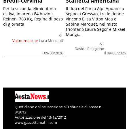
Breuil-Cervinia
Staffetta Americana
Per la seconda eliminatoria
Il duo del Parco Alpi Apuane a
estiva, in arena 84 bovine.
segno a Gressan, tra le donne
Reinon, 763 Kg, Regina di peso
vincono Elisa Vitton Mea e
di giornata
Sabina Marquet, nel misto
trionfano Laura Segor e Mikael
Mongi...
di
Valtournenche
Luca Mercanti
di
Davide Pellegrino
il 09/08/2026
il 09/08/2026
Quotidiano online Iscrizione al Tribunale di Aosta n.
8/2012
Autorizzazione del 13/12/2012
www.gazzettamatin.com