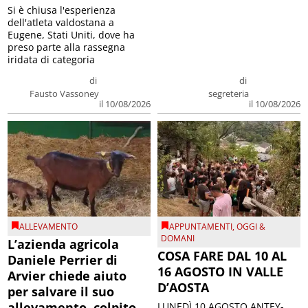
Si è chiusa l'esperienza
dell'atleta valdostana a
Eugene, Stati Uniti, dove ha
preso parte alla rassegna
iridata di categoria
di
di
Fausto Vassoney
segreteria
il 10/08/2026
il 10/08/2026
ALLEVAMENTO
APPUNTAMENTI
,
OGGI &
DOMANI
L’azienda agricola
COSA FARE DAL 10 AL
Daniele Perrier di
16 AGOSTO IN VALLE
Arvier chiede aiuto
D’AOSTA
per salvare il suo
allevamento, colpito
LUNEDÌ 10 AGOSTO ANTEY-