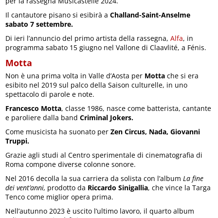
per la rassegna Musicastelle 2024.
Il cantautore pisano si esibirà a
Challand-Saint-Anselme
sabato 7 settembre.
Di ieri l’annuncio del primo artista della rassegna,
Alfa
, in
programma sabato 15 giugno nel Vallone di Claavlité, a Fénis.
Motta
Non è una prima volta in Valle d’Aosta per
Motta
che si era
esibito nel 2019 sul palco della Saison culturelle, in uno
spettacolo di parole e note.
Francesco Motta
, classe 1986, nasce come batterista, cantante
e paroliere dalla band
Criminal Jokers.
Come musicista ha suonato per
Zen Circus, Nada, Giovanni
Truppi.
Grazie agli studi al Centro sperimentale di cinematografia di
Roma compone diverse colonne sonore.
Nel 2016 decolla la sua carriera da solista con l’album
La fine
dei vent’anni,
prodotto da
Riccardo Sinigallia
, che vince la Targa
Tenco come miglior opera prima.
Nell’autunno 2023 è uscito l’ultimo lavoro, il quarto album