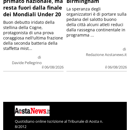
primato nazionale, ma
Birmingham
resta fuori dalla finale
La speranza degli
dei Mondiali Under 20
organizzatori è di portare sulla
pedana del salotto buono
Buon debutto iridato della
della città alcuni atleti reduci
stellina della Cogne,
dalla rassegna continentale in
protagonista di una prova
programma ...
coraggiosa nell'ultima frazione
della seconda batteria della
staffetta mist...
di
Redazione Aostanews.it
di
Davide Pellegrino
il 06/08/2026
il 06/08/2026
Quotidiano online Iscrizione al Tribunale di Aosta n.
8/2012