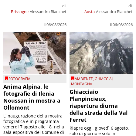
di
di
Brissogne
Alessandro Bianchet
Aosta
Alessandro Bianchet
il 06/08/2026
il 06/08/2026
FOTOGRAFIA
AMBIENTE
,
GHIACCIAI
,
MONTAGNA
Anima Alpina, le
Ghiacciaio
fotografie di Ilenia
Planpincieux,
Noussan in mostra a
riapertura diurna
Ollomont
della strada della Val
L'inaugurazione della mostra
Ferret
fotografica è in programma
venerdì 7 agosto alle 18, nella
Riapre oggi, giovedì 6 agosto,
sala espositiva del Comune di
solo di giorno e solo in