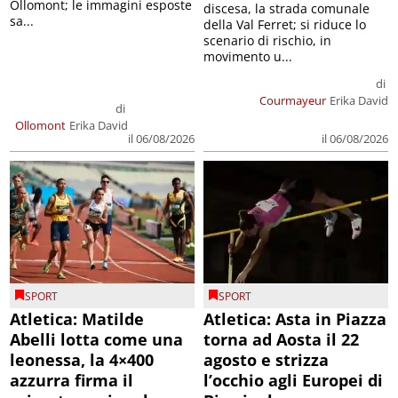
Ollomont; le immagini esposte
discesa, la strada comunale
sa...
della Val Ferret; si riduce lo
scenario di rischio, in
movimento u...
di
Courmayeur
Erika David
di
Ollomont
Erika David
il 06/08/2026
il 06/08/2026
SPORT
SPORT
Atletica: Matilde
Atletica: Asta in Piazza
Abelli lotta come una
torna ad Aosta il 22
leonessa, la 4×400
agosto e strizza
azzurra firma il
l’occhio agli Europei di