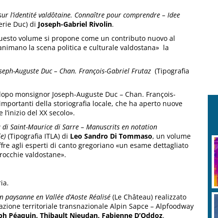
sur l’identité valdôtaine. Connaître pour comprendre – Idee
rie Duc) di
Joseph-Gabriel Rivolin
.
, questo volume si propone come un contributo nuovo al
animano la scena politica e culturale valdostana» la
seph-Auguste Duc
– Chan. François-Gabriel Frutaz
(Tipografia
i dopo monsignor Joseph-Auguste Duc – Chan. François-
importanti della storiografia locale, che ha aperto nuove
 l’inizio del XX secolo».
 di Saint-Maurice di Sarre – Manuscrits en notation
e)
(Tipografia ITLA) di
Leo Sandro Di Tommaso
, un volume
ffre agli esperti di canto gregoriano «un esame dettagliato
rocchie valdostane».
ia.
n paysanne en Vallée d’Aoste Réalisé
(Le Château) realizzato
zione territoriale transnazionale Alpin Sapce – Alpfoodway
eph Péaquin, Thibault Nieudan, Fabienne D’Oddoz
.