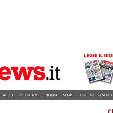
TTACOLI
POLITICA & ECONOMIA
SPORT
TURISMO & EVENTI
C