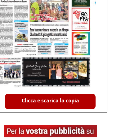
Clicca e scarica la copia