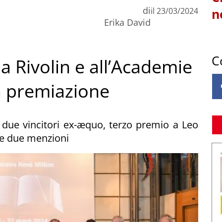
di
il
23/03/2024
n
Erika David
C
a Rivolin e all’Academie
la premiazione
a due vincitori ex-æquo, terzo premio a Leo
e due menzioni