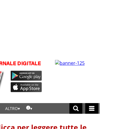
ALTRO
licca per leggere tutte le