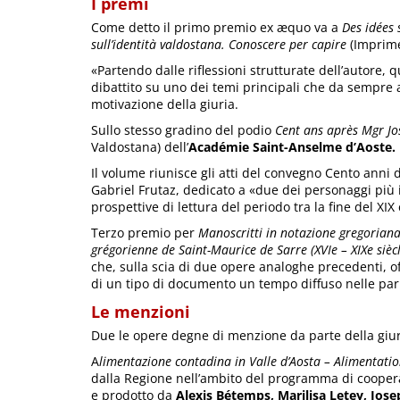
I premi
Come detto il primo premio ex æquo va a
Des idées 
sull’identità valdostana. Conoscere per capire
(Imprime
«Partendo dalle riflessioni strutturate dell’autore
dibattito su uno dei temi principali che da sempre 
motivazione della giuria.
Sullo stesso gradino del podio
Cent ans après Mgr Jo
Valdostana) dell’
Académie Saint-Anselme d’Aoste.
Il volume riunisce gli atti del convegno Cento ann
Gabriel Frutaz, dedicato a «due dei personaggi più 
prospettive di lettura del periodo tra la fine del XIX e
Terzo premio per
Manoscritti in notazione gregoriana
grégorienne de Saint-Maurice de Sarre (XVIe – XIXe siècl
che, sulla scia di due opere analoghe precedenti, o
di un tipo di documento un tempo diffuso nelle par
Le menzioni
Due le opere degne di menzione da parte della giur
A
limentazione contadina in Valle d’Aosta – Alimentatio
dalla Regione nell’ambito del programma di coopera
e prodotto da
Alexis Bétemps, Marilisa Letey, Jos