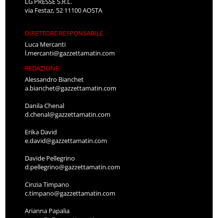
LG PRESSE S.R.L.
via Festaz, 52 11100 AOSTA
DIRETTORE RESPONSABILE
Luca Mercanti
l.mercanti@gazzettamatin.com
REDAZIONE
Alessandro Bianchet
a.bianchet@gazzettamatin.com
Danila Chenal
d.chenal@gazzettamatin.com
Erika David
e.david@gazzettamatin.com
Davide Pellegrino
d.pellegrino@gazzettamatin.com
Cinzia Timpano
c.timpano@gazzettamatin.com
Arianna Papalia