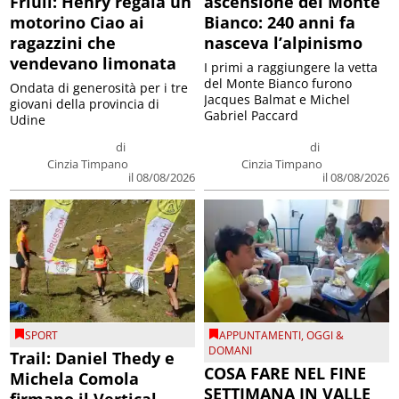
Friuli: Henry regala un
ascensione del Monte
motorino Ciao ai
Bianco: 240 anni fa
ragazzini che
nasceva l’alpinismo
vendevano limonata
I primi a raggiungere la vetta
del Monte Bianco furono
Ondata di generosità per i tre
Jacques Balmat e Michel
giovani della provincia di
Gabriel Paccard
Udine
di
di
Cinzia Timpano
Cinzia Timpano
il 08/08/2026
il 08/08/2026
SPORT
APPUNTAMENTI
,
OGGI &
DOMANI
Trail: Daniel Thedy e
COSA FARE NEL FINE
Michela Comola
SETTIMANA IN VALLE