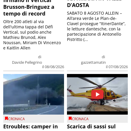
firmano il Vertical
D’AOSTA
Brusson-Bringuez a
tempo di record
SABATO 8 AGOSTO ALLEIN –
All’area verde Le Plan-de-
Oltre 200 atleti al via
Clavel prosegue “ItinerDante”,
dell'ultima tappa del Défì
le letture dantesche, con la
Vertical, sul podio anche
partecipazione di Antonello
Mathieu Brunod, Alex
Pistritto (...
Noussan, Miriam Di Vincenzo
e Kaitlin Allen
di
di
Davide Pellegrino
gazzettamatin
il 08/08/2026
il 07/08/2026
CRONACA
CRONACA
Etroubles: camper in
Scarica di sassi sul