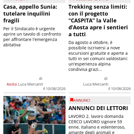
Casa, appello Sunia:
Trekking senza limiti:
tutelare inquilini
con il progetto
fragili
“CASPITA” la Valle
d’Aosta apre i sentieri
Per il Sindacato è urgente
a tutti
aprire un tavolo di confronto
per affrontare l'emergenza
Da agosto a ottobre, è
abitativa
possibile iscriversi a nove
escursioni gratuite e aperte a
tutti in sei comuni valdostani:
un'esperienza alpina
condivisa grazi...
di
di
Aosta
Luca Mercanti
Luca Mercanti
il 10/08/2026
il 10/08/2026
ANNUNCI
ANNUNCI DEI LETTORI
LAVORO 2. lavoro domanda
CERCO LAVORO signore 59
enne, italiano e volenteroso,
amante degli animali e