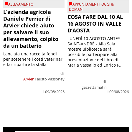
ALLEVAMENTO
APPUNTAMENTI
,
OGGI &
DOMANI
L’azienda agricola
COSA FARE DAL 10 AL
Daniele Perrier di
16 AGOSTO IN VALLE
Arvier chiede aiuto
D’AOSTA
per salvare il suo
allevamento, colpito
LUNEDÌ 10 AGOSTO ANTEY-
SAINT-ANDRÉ - Alla Sala
da un batterio
mostre Biblioteca sarà
Lanciata una raccolta fondi
possibile partecipare alla
per sostenere i costi veterinari
presentazione del libro di
e far ripartire la stalla
Maria Vassallo ed Enrico F...
di
Arvier
Fausto Vassoney
di
gazzettamatin
il 09/08/2026
il 09/08/2026