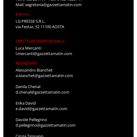
Mail:
segreteria@gazzettamatin.com
Editore
LG PRESSE S.R.L.
via Festaz, 52 11100 AOSTA
DIRETTORE RESPONSABILE
Luca Mercanti
l.mercanti@gazzettamatin.com
REDAZIONE
Alessandro Bianchet
a.bianchet@gazzettamatin.com
Danila Chenal
d.chenal@gazzettamatin.com
Erika David
e.david@gazzettamatin.com
Davide Pellegrino
d.pellegrino@gazzettamatin.com
Cinzia Timpano