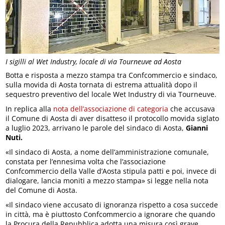
I sigilli al Wet Industry, locale di via Tourneuve ad Aosta
Botta e risposta a mezzo stampa tra Confcommercio e sindaco,
sulla movida di Aosta tornata di estrema attualità dopo il
sequestro preventivo del locale Wet Industry di via Tourneuve.
In replica alla
nota dell’associazione di categoria
che accusava
il Comune di Aosta di aver disatteso il protocollo movida siglato
a luglio 2023, arrivano le parole del sindaco di Aosta,
Gianni
Nuti.
«Il sindaco di Aosta, a nome dell’amministrazione comunale,
constata per l’ennesima volta che l’associazione
Confcommercio della Valle d’Aosta stipula patti e poi, invece di
dialogare, lancia moniti a mezzo stampa» si legge nella nota
del Comune di Aosta.
«Il sindaco viene accusato di ignoranza rispetto a cosa succede
in città, ma è piuttosto Confcommercio a ignorare che quando
la Procura della Repubblica adotta una misura così grave,