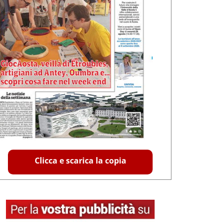
Clicca e scarica la copia