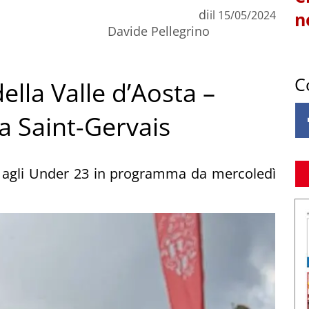
di
il
15/05/2024
n
Davide Pellegrino
C
della Valle d’Aosta –
a Saint-Gervais
ta agli Under 23 in programma da mercoledì