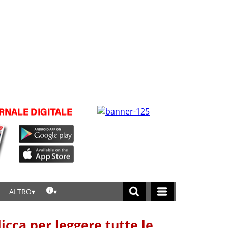
ALTRO
licca per leggere tutte le