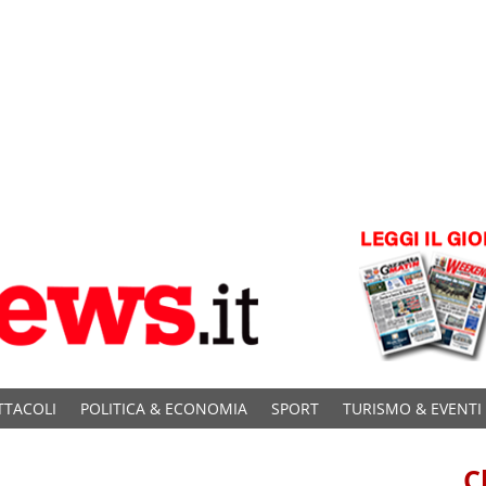
TTACOLI
POLITICA & ECONOMIA
SPORT
TURISMO & EVENTI
C