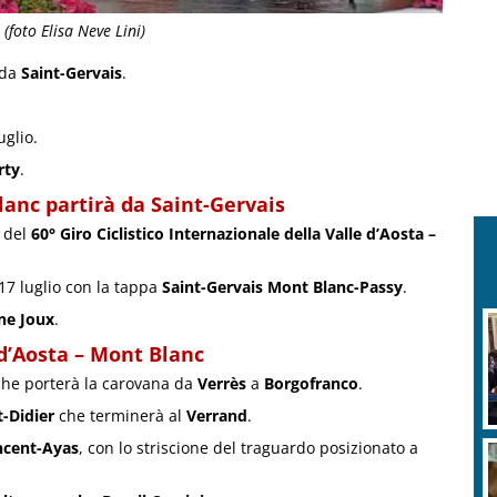
(foto Elisa Neve Lini)
 da
Saint-Gervais
.
glio.
rty
.
Blanc partirà da Saint-Gervais
e del
60° Giro Ciclistico Internazionale della Valle d’Aosta –
17 luglio con la tappa
Saint-Gervais Mont Blanc-Passy
.
ne Joux
.
 d’Aosta – Mont Blanc
, che porterà la carovana da
Verrès
a
Borgofranco
.
t-Didier
che terminerà al
Verrand
.
ncent-Ayas
, con lo striscione del traguardo posizionato a