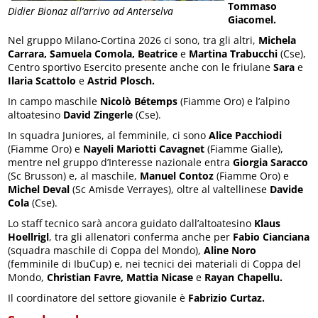
Tommaso
Didier Bionaz all’arrivo ad Anterselva
Giacomel.
Nel gruppo Milano-Cortina 2026 ci sono, tra gli altri,
Michela
Carrara, Samuela Comola, Beatrice
e
Martina Trabucchi
(Cse),
Centro sportivo Esercito presente anche con le friulane
Sara
e
Ilaria Scattolo
e
Astrid Plosch.
In campo maschile
Nicolò Bétemps
(Fiamme Oro) e l’alpino
altoatesino
David Zingerle
(Cse).
In squadra Juniores, al femminile, ci sono
Alice Pacchiodi
(Fiamme Oro) e
Nayeli Mariotti Cavagnet
(Fiamme Gialle),
mentre nel gruppo d’Interesse nazionale entra
Giorgia Saracco
(Sc Brusson) e, al maschile,
Manuel Contoz
(Fiamme Oro) e
Michel Deval
(Sc Amisde Verrayes), oltre al valtellinese
Davide
Cola
(Cse).
Lo staff tecnico sarà ancora guidato dall’altoatesino
Klaus
Hoellrigl
, tra gli allenatori conferma anche per
Fabio Cianciana
(squadra maschile di Coppa del Mondo),
Aline Noro
(femminile di IbuCup) e, nei tecnici dei materiali di Coppa del
Mondo,
Christian Favre, Mattia Nicase
e
Rayan Chapellu.
Il coordinatore del settore giovanile è
Fabrizio Curtaz.