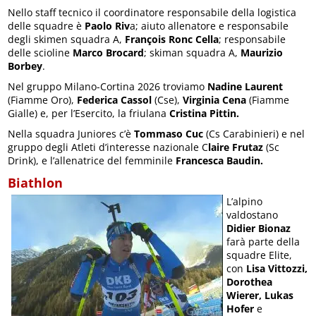
Nello staff tecnico il coordinatore responsabile della logistica
delle squadre è
Paolo Riv
a; aiuto allenatore e responsabile
degli skimen squadra A,
François Ronc Cella
; responsabile
delle scioline
Marco Brocard
; skiman squadra A,
Maurizio
Borbey
.
Nel gruppo Milano-Cortina 2026 troviamo
Nadine Laurent
(Fiamme Oro),
Federica Cassol
(Cse),
Virginia Cena
(Fiamme
Gialle) e, per l’Esercito, la friulana
Cristina Pittin.
Nella squadra Juniores c’è
Tommaso Cuc
(Cs Carabinieri) e nel
gruppo degli Atleti d’interesse nazionale C
laire Frutaz
(Sc
Drink), e l’allenatrice del femminile
Francesca Baudin.
Biathlon
L’alpino
valdostano
Didier Bionaz
farà parte della
squadre Elite,
con
Lisa Vittozzi,
Dorothea
Wierer, Lukas
Hofer
e