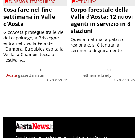
TURISMO & TEMPO LIBERO
ATTUALITA'
Cosa fare nel fine
Corpo forestale della
settimana in Valle
Valle d’Aosta: 12 nuovi
d’Aosta
agenti in servizio in 8
stazioni
GiocAosta prosegue tra le vie
del capoluogo; a Brissogne
Questa mattina, a palazzo
entra nel vivo la Feta de
regionale, si è tenuta la
l’Oumbra; Etroubles ospita la
cerimonia di giuramento
Veillà; a Chamois tocca al
Festival A...
di
di
Aosta
gazzettamatin
ethienne bredy
il 07/08/2026
il 07/08/2026
Quotidiano online Iscrizione al Tribunale di Aosta n.