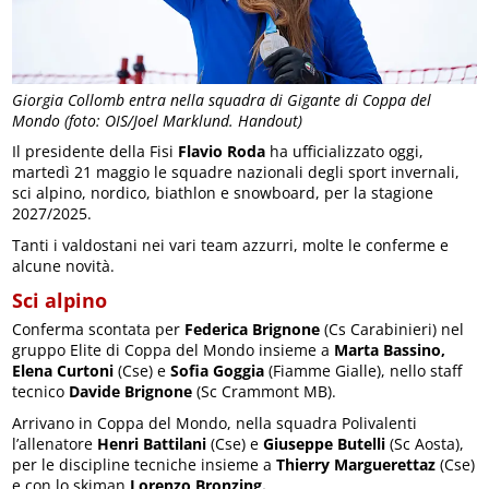
Giorgia Collomb entra nella squadra di Gigante di Coppa del
Mondo (foto: OIS/Joel Marklund. Handout)
Il presidente della Fisi
Flavio Roda
ha ufficializzato oggi,
martedì 21 maggio le squadre nazionali degli sport invernali,
sci alpino, nordico, biathlon e snowboard, per la stagione
2027/2025.
Tanti i valdostani nei vari team azzurri, molte le conferme e
alcune novità.
Sci alpino
Conferma scontata per
Federica Brignone
(Cs Carabinieri) nel
gruppo Elite di Coppa del Mondo insieme a
Marta Bassino,
Elena Curtoni
(Cse) e
Sofia Goggia
(Fiamme Gialle), nello staff
tecnico
Davide Brignone
(Sc Crammont MB).
Arrivano in Coppa del Mondo, nella squadra Polivalenti
l’allenatore
Henri Battilani
(Cse) e
Giuseppe Butelli
(Sc Aosta),
per le discipline tecniche insieme a
Thierry Marguerettaz
(Cse)
e con lo skiman
Lorenzo Bronzing.