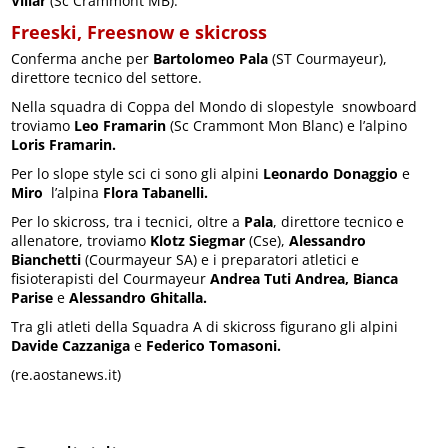
Villar
(Sc Crammont MB).
Freeski, Freesnow e skicross
Conferma anche per
Bartolomeo Pala
(ST Courmayeur),
direttore tecnico del settore.
Nella squadra di Coppa del Mondo di slopestyle snowboard
troviamo
Leo Framarin
(Sc Crammont Mon Blanc) e l’alpino
Loris Framarin.
Per lo slope style sci ci sono gli alpini
Leonardo Donaggio
e
Miro
l’alpina
Flora Tabanelli.
Per lo skicross, tra i tecnici, oltre a
Pala
, direttore tecnico e
allenatore, troviamo
Klotz Siegmar
(Cse),
Alessandro
Bianchetti
(Courmayeur SA) e i preparatori atletici e
fisioterapisti del Courmayeur
Andrea Tuti Andrea, Bianca
Parise
e
Alessandro Ghitalla.
Tra gli atleti della Squadra A di skicross figurano gli alpini
Davide Cazzaniga
e
Federico Tomasoni.
(re.aostanews.it)