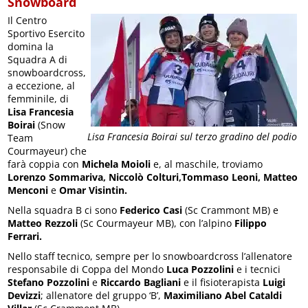
Snowboard
Il Centro
Sportivo Esercito
domina la
Squadra A di
snowboardcross,
a eccezione, al
femminile, di
Lisa Francesia
Boirai
(Snow
Lisa Francesia Boirai sul terzo gradino del podio
Team
Courmayeur) che
farà coppia con
Michela Moioli
e, al maschile, troviamo
Lorenzo Sommariva, Niccolò Colturi,Tommaso Leoni, Matteo
Menconi
e
Omar Visintin.
Nella squadra B ci sono
Federico Casi
(Sc Crammont MB) e
Matteo Rezzoli
(Sc Courmayeur MB), con l’alpino
Filippo
Ferrari.
Nello staff tecnico, sempre per lo snowboardcross l’allenatore
responsabile di Coppa del Mondo
Luca Pozzolini
e i tecnici
Stefano Pozzolini
e
Riccardo Bagliani
e il fisioterapista
Luigi
Devizzi
; allenatore del gruppo ‘B’,
Maximiliano Abel Cataldi