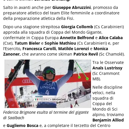
Salto in avanti anche per
Giuseppe Abruzzini
, promosso da
preparatore atletico del team Elite femminile a coordinatore
della preparazione atletica della Fisi.
Dopo una stagione strepitosa
Giorgia Collomb
(Cs Carabinieri)
approda alla squadra di Coppa del Mondo Gigante,
confermate in Coppa Europa
Annette Belfrond
e
Alice Calaba
(Cse),
Tatum Bieler
e
Sophie Mathiou
(Cs Carabinieri) e, per
l’Esercito
, Francesca Carolli, Matilde Lorenzi
e
Monica
Zanoner,
che avranno come skiman
Patrice Revil
(Sc Chamolé).
Tra le Osservate
Anaïs Lustrissy
(Sc Crammont
MB).
Nelle discipline
veloci, nella
squadra di
Coppa del
Mondo di Sci
Federica Brignone esulta al termine del gigante
alpino, troviamo
di Saalbach
Benjamin Alliod
e
Gugliemo Bosca
e, a completare il terzetto del Centro