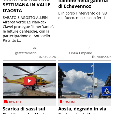
fiamme nella galleria
SETTIMANA IN VALLE
di Echevennoz
D’AOSTA
E in corso l'intervento dei vigili
SABATO 8 AGOSTO ALLEIN –
del fuoco, non ci sono feriti
All’area verde Le Plan-de-
Clavel prosegue “ItinerDante”,
le letture dantesche, con la
partecipazione di Antonello
Pistritto (...
di
di
gazzettamatin
Cinzia Timpano
il 07/08/2026
il 07/08/2026
CRONACA
COMUNI
Scarica di sassi sul
Aosta, degrado in via