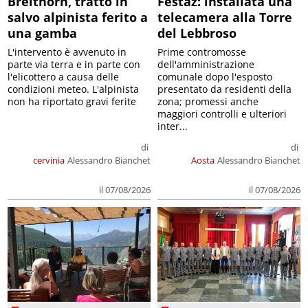
Breithorn, tratto in
Festaz: installata una
salvo alpinista ferito a
telecamera alla Torre
una gamba
del Lebbroso
L'intervento è avvenuto in
Prime contromosse
parte via terra e in parte con
dell'amministrazione
l'elicottero a causa delle
comunale dopo l'esposto
condizioni meteo. L'alpinista
presentato da residenti della
non ha riportato gravi ferite
zona; promessi anche
maggiori controlli e ulteriori
inter...
di
di
cervinia
Alessandro Bianchet
Aosta
Alessandro Bianchet
il 07/08/2026
il 07/08/2026