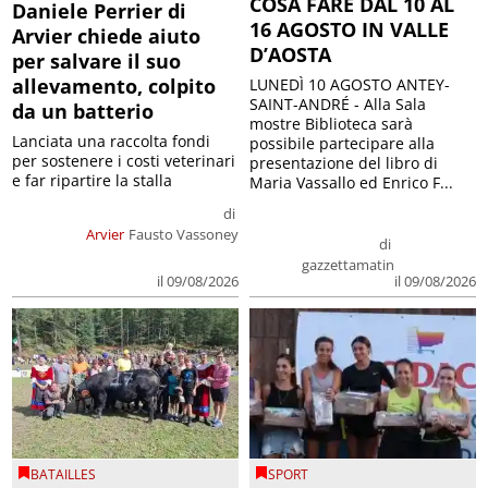
COSA FARE DAL 10 AL
Daniele Perrier di
16 AGOSTO IN VALLE
Arvier chiede aiuto
D’AOSTA
per salvare il suo
allevamento, colpito
LUNEDÌ 10 AGOSTO ANTEY-
SAINT-ANDRÉ - Alla Sala
da un batterio
mostre Biblioteca sarà
Lanciata una raccolta fondi
possibile partecipare alla
per sostenere i costi veterinari
presentazione del libro di
e far ripartire la stalla
Maria Vassallo ed Enrico F...
di
Arvier
Fausto Vassoney
di
gazzettamatin
il 09/08/2026
il 09/08/2026
BATAILLES
SPORT