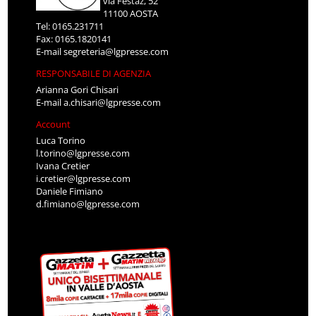
via Festaz, 52
11100 AOSTA
Tel: 0165.231711
Fax: 0165.1820141
E-mail
segreteria@lgpresse.com
RESPONSABILE DI AGENZIA
Arianna Gori Chisari
E-mail
a.chisari@lgpresse.com
Account
Luca Torino
l.torino@lgpresse.com
Ivana Cretier
i.cretier@lgpresse.com
Daniele Fimiano
d.fimiano@lgpresse.com