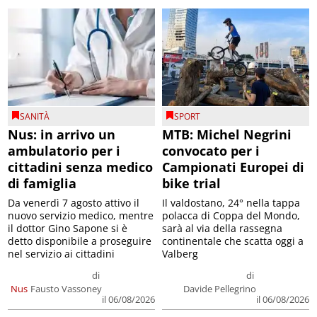
SANITÀ
SPORT
Nus: in arrivo un
MTB: Michel Negrini
ambulatorio per i
convocato per i
cittadini senza medico
Campionati Europei di
di famiglia
bike trial
Da venerdì 7 agosto attivo il
Il valdostano, 24° nella tappa
nuovo servizio medico, mentre
polacca di Coppa del Mondo,
il dottor Gino Sapone si è
sarà al via della rassegna
detto disponibile a proseguire
continentale che scatta oggi a
nel servizio ai cittadini
Valberg
di
di
Nus
Fausto Vassoney
Davide Pellegrino
il 06/08/2026
il 06/08/2026