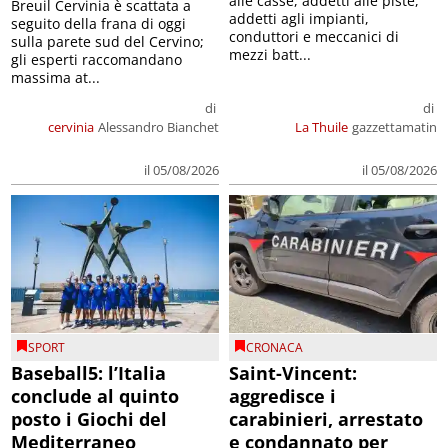
alle casse, addetti alle piste,
Breuil Cervinia è scattata a
addetti agli impianti,
seguito della frana di oggi
conduttori e meccanici di
sulla parete sud del Cervino;
mezzi batt...
gli esperti raccomandano
massima at...
di
di
cervinia
Alessandro Bianchet
La Thuile
gazzettamatin
il 05/08/2026
il 05/08/2026
SPORT
CRONACA
Baseball5: l’Italia
Saint-Vincent:
conclude al quinto
aggredisce i
posto i Giochi del
carabinieri, arrestato
Mediterraneo
e condannato per