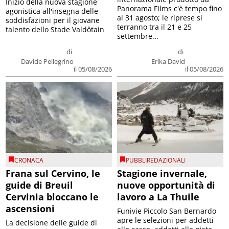
Inizio della nuova stagione
Panorama Films c'è tempo fino
agonistica all'insegna delle
al 31 agosto; le riprese si
soddisfazioni per il giovane
terranno tra il 21 e 25
talento dello Stade Valdôtain
settembre...
di
di
Davide Pellegrino
Erika David
il 05/08/2026
il 05/08/2026
CRONACA
PUBBLIREDAZIONALI
Frana sul Cervino, le
Stagione invernale,
guide di Breuil
nuove opportunità di
Cervinia bloccano le
lavoro a La Thuile
ascensioni
Funivie Piccolo San Bernardo
apre le selezioni per addetti
La decisione delle guide di