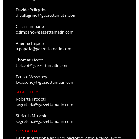
Davide Pellegrino
d.pellegrino@gazzettamatin.com
Cinzia Timpano
c.timpano@gazzettamatin.com
Arianna Papalia
a.papalia@gazzettamatin.com
Thomas Piccot
t.piccot@gazzettamatin.com
Fausto Vassoney
f.vassoney@gazzettamatin.com
SEGRETERIA
Roberta Prodoti
segreteria@gazzettamatin.com
Stefania Muscolo
segreteria@gazzettamatin.com
CONTATTACI
Per pubblicazione annunci, necrologi, offro e cerco lavoro,