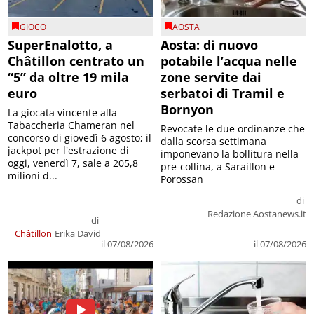
GIOCO
AOSTA
SuperEnalotto, a
Aosta: di nuovo
Châtillon centrato un
potabile l’acqua nelle
“5” da oltre 19 mila
zone servite dai
euro
serbatoi di Tramil e
Bornyon
La giocata vincente alla
Tabaccheria Chameran nel
Revocate le due ordinanze che
concorso di giovedì 6 agosto; il
dalla scorsa settimana
jackpot per l'estrazione di
imponevano la bollitura nella
oggi, venerdì 7, sale a 205,8
pre-collina, a Saraillon e
milioni d...
Porossan
di
Redazione Aostanews.it
di
Châtillon
Erika David
il 07/08/2026
il 07/08/2026