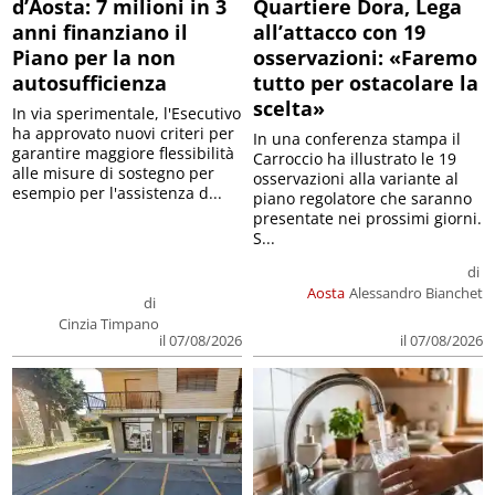
d’Aosta: 7 milioni in 3
Quartiere Dora, Lega
anni finanziano il
all’attacco con 19
Piano per la non
osservazioni: «Faremo
autosufficienza
tutto per ostacolare la
scelta»
In via sperimentale, l'Esecutivo
ha approvato nuovi criteri per
In una conferenza stampa il
garantire maggiore flessibilità
Carroccio ha illustrato le 19
alle misure di sostegno per
osservazioni alla variante al
esempio per l'assistenza d...
piano regolatore che saranno
presentate nei prossimi giorni.
S...
di
Aosta
Alessandro Bianchet
di
Cinzia Timpano
il 07/08/2026
il 07/08/2026