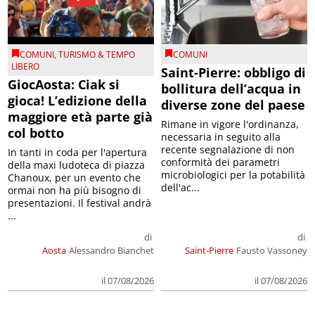
COMUNI
,
TURISMO & TEMPO
COMUNI
LIBERO
Saint-Pierre: obbligo di
GiocAosta: Ciak si
bollitura dell’acqua in
gioca! L’edizione della
diverse zone del paese
maggiore età parte già
Rimane in vigore l'ordinanza,
col botto
necessaria in seguito alla
recente segnalazione di non
In tanti in coda per l'apertura
conformità dei parametri
della maxi ludoteca di piazza
microbiologici per la potabilità
Chanoux, per un evento che
dell'ac...
ormai non ha più bisogno di
presentazioni. Il festival andrà
...
di
di
Aosta
Alessandro Bianchet
Saint-Pierre
Fausto Vassoney
il 07/08/2026
il 07/08/2026