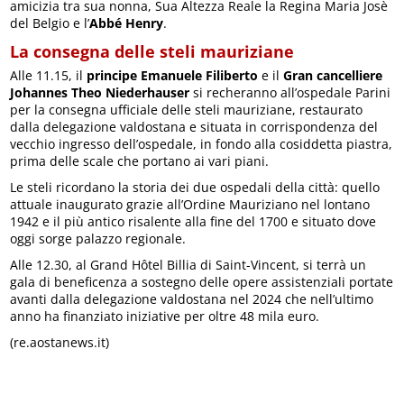
amicizia tra sua nonna, Sua Altezza Reale la Regina Maria Josè
del Belgio e l’
Abbé Henry
.
La consegna delle steli mauriziane
Alle 11.15, il
principe Emanuele Filiberto
e il
Gran cancelliere
Johannes Theo Niederhauser
si recheranno all’ospedale Parini
per la consegna ufficiale delle steli mauriziane, restaurato
dalla delegazione valdostana e situata in corrispondenza del
vecchio ingresso dell’ospedale, in fondo alla cosiddetta piastra,
prima delle scale che portano ai vari piani.
Le steli ricordano la storia dei due ospedali della città: quello
attuale inaugurato grazie all’Ordine Mauriziano nel lontano
1942 e il più antico risalente alla fine del 1700 e situato dove
oggi sorge palazzo regionale.
Alle 12.30, al Grand Hôtel Billia di Saint-Vincent, si terrà un
gala di beneficenza a sostegno delle opere assistenziali portate
avanti dalla delegazione valdostana nel 2024 che nell’ultimo
anno ha finanziato iniziative per oltre 48 mila euro.
(re.aostanews.it)