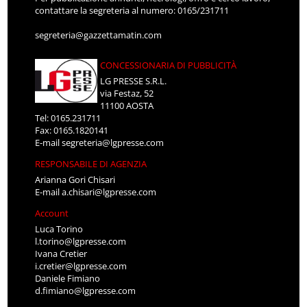
contattare la segreteria al numero: 0165/231711
segreteria@gazzettamatin.com
CONCESSIONARIA DI PUBBLICITÀ
LG PRESSE S.R.L.
via Festaz, 52
11100 AOSTA
Tel: 0165.231711
Fax: 0165.1820141
E-mail
segreteria@lgpresse.com
RESPONSABILE DI AGENZIA
Arianna Gori Chisari
E-mail
a.chisari@lgpresse.com
Account
Luca Torino
l.torino@lgpresse.com
Ivana Cretier
i.cretier@lgpresse.com
Daniele Fimiano
d.fimiano@lgpresse.com