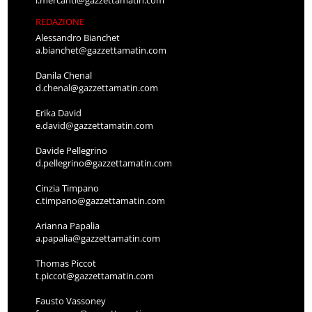
l.mercanti@gazzettamatin.com
REDAZIONE
Alessandro Bianchet
a.bianchet@gazzettamatin.com
Danila Chenal
d.chenal@gazzettamatin.com
Erika David
e.david@gazzettamatin.com
Davide Pellegrino
d.pellegrino@gazzettamatin.com
Cinzia Timpano
c.timpano@gazzettamatin.com
Arianna Papalia
a.papalia@gazzettamatin.com
Thomas Piccot
t.piccot@gazzettamatin.com
Fausto Vassoney