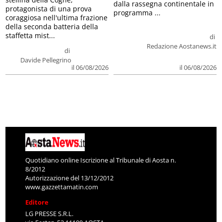
dalla rassegna continentale in
protagonista di una prova
programma ...
coraggiosa nell'ultima frazione
della seconda batteria della
staffetta mist...
di
Redazione Aostanews.it
di
Davide Pellegrino
il 06/08/2026
il 06/08/2026
Quotidiano online Iscrizione al Tribunale di Aosta n.
8/2012
Autorizzazione del 13/12/2012
www.gazzettamatin.com
Editore
LG PRESSE S.R.L.