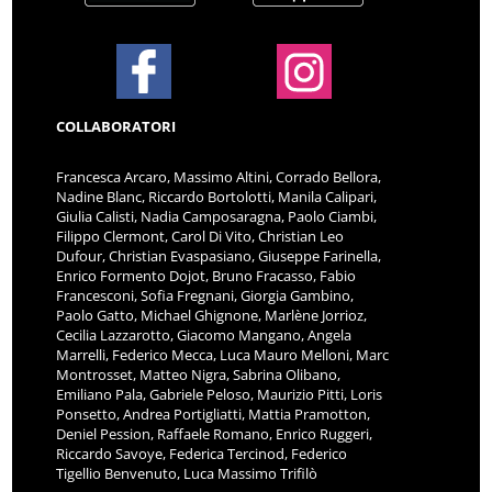
COLLABORATORI
Francesca Arcaro, Massimo Altini, Corrado Bellora,
Nadine Blanc, Riccardo Bortolotti, Manila Calipari,
Giulia Calisti, Nadia Camposaragna, Paolo Ciambi,
Filippo Clermont, Carol Di Vito, Christian Leo
Dufour, Christian Evaspasiano, Giuseppe Farinella,
Enrico Formento Dojot, Bruno Fracasso, Fabio
Francesconi, Sofia Fregnani, Giorgia Gambino,
Paolo Gatto, Michael Ghignone, Marlène Jorrioz,
Cecilia Lazzarotto, Giacomo Mangano, Angela
Marrelli, Federico Mecca, Luca Mauro Melloni, Marc
Montrosset, Matteo Nigra, Sabrina Olibano,
Emiliano Pala, Gabriele Peloso, Maurizio Pitti, Loris
Ponsetto, Andrea Portigliatti, Mattia Pramotton,
Deniel Pession, Raffaele Romano, Enrico Ruggeri,
Riccardo Savoye, Federica Tercinod, Federico
Tigellio Benvenuto, Luca Massimo Trifilò