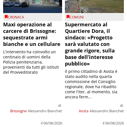
CRONACA
COMUNI
Maxi operazione al
Supermercato al
carcere di Brissogne:
Quartiere Dora, il
sequestrate armi
sindaco: «Progetto
bianche e un cellulare
sarà valutato con
grande rigore, sulla
L'intervento ha coinvolto un
base dell’interesse
centinaio di uomini della
Polizia penitenziaria,
pubblico»
provenienti da tutti gli istituti
Il primo cittadino di Aosta è
del Provveditorato
stato audito nella quarta
commissione del Consiglio
regionale, dove ha ribadito
come l'iter, al momento, sia
ancora ferm...
di
di
Brissogne
Alessandro Bianchet
Aosta
Alessandro Bianchet
il 06/08/2026
il 06/08/2026