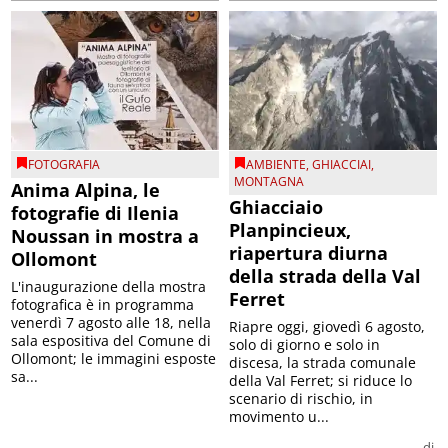
FOTOGRAFIA
AMBIENTE
,
GHIACCIAI
,
MONTAGNA
Anima Alpina, le
Ghiacciaio
fotografie di Ilenia
Planpincieux,
Noussan in mostra a
riapertura diurna
Ollomont
della strada della Val
L'inaugurazione della mostra
Ferret
fotografica è in programma
venerdì 7 agosto alle 18, nella
Riapre oggi, giovedì 6 agosto,
sala espositiva del Comune di
solo di giorno e solo in
Ollomont; le immagini esposte
discesa, la strada comunale
sa...
della Val Ferret; si riduce lo
scenario di rischio, in
movimento u...
di