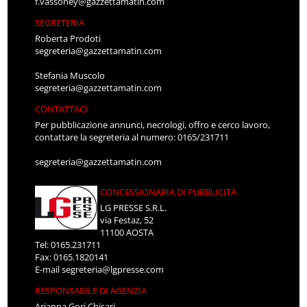
f.vassoney@gazzettamatin.com
SEGRETERIA
Roberta Prodoti
segreteria@gazzettamatin.com
Stefania Muscolo
segreteria@gazzettamatin.com
CONTATTACI
Per pubblicazione annunci, necrologi, offro e cerco lavoro,
contattare la segreteria al numero: 0165/231711
segreteria@gazzettamatin.com
CONCESSIONARIA DI PUBBLICITÀ
LG PRESSE S.R.L.
via Festaz, 52
11100 AOSTA
Tel: 0165.231711
Fax: 0165.1820141
E-mail
segreteria@lgpresse.com
RESPONSABILE DI AGENZIA
Arianna Gori Chisari