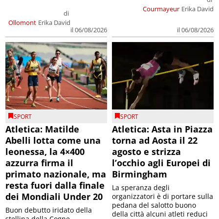
Courmayeur
Erika David
di
Ollomont
Erika David
il 06/08/2026
il 06/08/2026
SPORT
SPORT
Atletica: Matilde
Atletica: Asta in Piazza
Abelli lotta come una
torna ad Aosta il 22
leonessa, la 4×400
agosto e strizza
azzurra firma il
l’occhio agli Europei di
primato nazionale, ma
Birmingham
resta fuori dalla finale
La speranza degli
dei Mondiali Under 20
organizzatori è di portare sulla
pedana del salotto buono
Buon debutto iridato della
della città alcuni atleti reduci
stellina della Cogne,