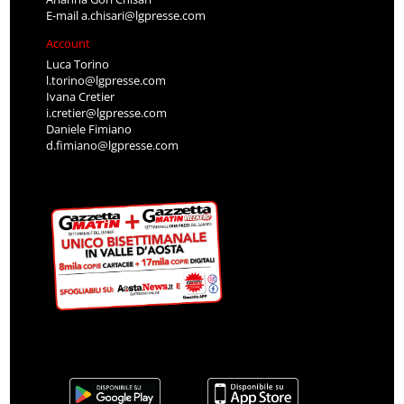
E-mail
a.chisari@lgpresse.com
Account
Luca Torino
l.torino@lgpresse.com
Ivana Cretier
i.cretier@lgpresse.com
Daniele Fimiano
d.fimiano@lgpresse.com