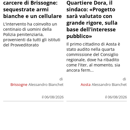
carcere di Brissogne:
Quartiere Dora, il
sequestrate armi
sindaco: «Progetto
bianche e un cellulare
sarà valutato con
grande rigore, sulla
L'intervento ha coinvolto un
base dell’interesse
centinaio di uomini della
Polizia penitenziaria,
pubblico»
provenienti da tutti gli istituti
Il primo cittadino di Aosta è
del Provveditorato
stato audito nella quarta
commissione del Consiglio
regionale, dove ha ribadito
come l'iter, al momento, sia
ancora ferm...
di
di
Brissogne
Alessandro Bianchet
Aosta
Alessandro Bianchet
il 06/08/2026
il 06/08/2026