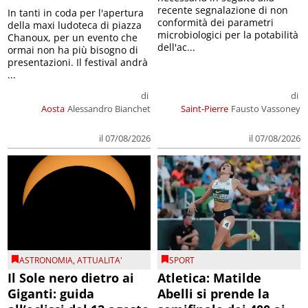
recente segnalazione di non
In tanti in coda per l'apertura
conformità dei parametri
della maxi ludoteca di piazza
microbiologici per la potabilità
Chanoux, per un evento che
dell'ac...
ormai non ha più bisogno di
presentazioni. Il festival andrà
...
di
di
Aosta
Alessandro Bianchet
Saint-Pierre
Fausto Vassoney
il 07/08/2026
il 07/08/2026
ASTRONOMIA
,
ATTUALITA'
SPORT
Il Sole nero dietro ai
Atletica: Matilde
Giganti: guida
Abelli si prende la