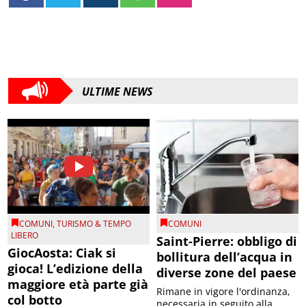
ULTIME NEWS
COMUNI
,
TURISMO & TEMPO
COMUNI
LIBERO
Saint-Pierre: obbligo di
GiocAosta: Ciak si
bollitura dell’acqua in
gioca! L’edizione della
diverse zone del paese
maggiore età parte già
Rimane in vigore l'ordinanza,
col botto
necessaria in seguito alla