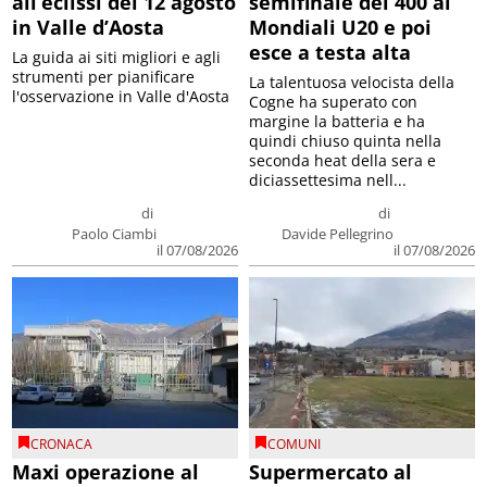
all’eclissi del 12 agosto
semifinale dei 400 ai
in Valle d’Aosta
Mondiali U20 e poi
esce a testa alta
La guida ai siti migliori e agli
strumenti per pianificare
La talentuosa velocista della
l'osservazione in Valle d'Aosta
Cogne ha superato con
margine la batteria e ha
quindi chiuso quinta nella
seconda heat della sera e
diciassettesima nell...
di
di
Paolo Ciambi
Davide Pellegrino
il 07/08/2026
il 07/08/2026
CRONACA
COMUNI
Maxi operazione al
Supermercato al