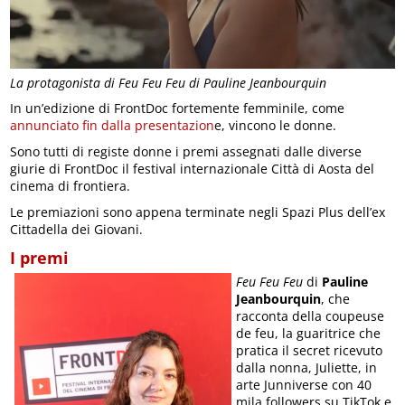
La protagonista di Feu Feu Feu di Pauline Jeanbourquin
In un’edizione di FrontDoc fortemente femminile, come
annunciato fin dalla presentazion
e, vincono le donne.
Sono tutti di registe donne i premi assegnati dalle diverse
giurie di FrontDoc il festival internazionale Città di Aosta del
cinema di frontiera.
Le premiazioni sono appena terminate negli Spazi Plus dell’ex
Cittadella dei Giovani.
I premi
Feu Feu Feu
di
Pauline
Jeanbourquin
, che
racconta della coupeuse
de feu, la guaritrice che
pratica il secret ricevuto
dalla nonna, Juliette, in
arte Junniverse con 40
mila followers su TikTok e