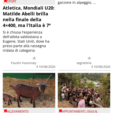
SPORT
garzone in alpeggio, ...
Atletica, Mondiali U20:
Matilde Abelli brilla
nella finale della
4×400, ma l’Italia è 7ª
Si è chiusa l'esperienza
dell'atleta valdostana a
Eugene, Stati Uniti, dove ha
preso parte alla rassegna
iridata di categoria
di
di
Fausto Vassoney
segreteria
il 10/08/2026
il 10/08/2026
ALLEVAMENTO
APPUNTAMENTI
,
OGGI &