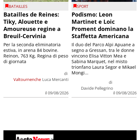
BATAILLES
SPORT
Batailles de Reines:
Podismo: Leon
Tiky, Alouette e
Martinet e Loic
Amoureuse regine a
Proment dominano la
Breuil-Cervinia
Staffetta Americana
Per la seconda eliminatoria
Il duo del Parco Alpi Apuane a
estiva, in arena 84 bovine.
segno a Gressan, tra le donne
Reinon, 763 Kg, Regina di peso
vincono Elisa Vitton Mea e
di giornata
Sabina Marquet, nel misto
trionfano Laura Segor e Mikael
Mongi...
di
Valtournenche
Luca Mercanti
di
Davide Pellegrino
il 09/08/2026
il 09/08/2026