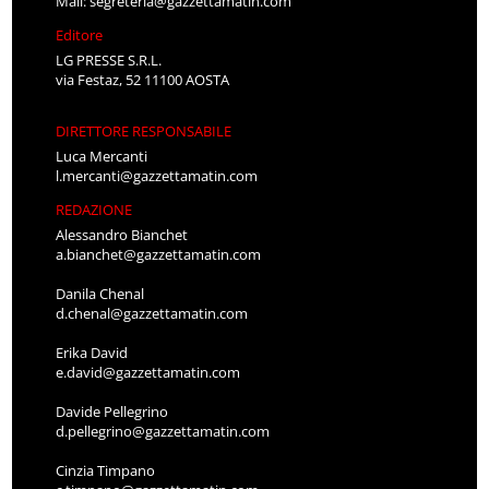
Mail:
segreteria@gazzettamatin.com
Editore
LG PRESSE S.R.L.
via Festaz, 52 11100 AOSTA
DIRETTORE RESPONSABILE
Luca Mercanti
l.mercanti@gazzettamatin.com
REDAZIONE
Alessandro Bianchet
a.bianchet@gazzettamatin.com
Danila Chenal
d.chenal@gazzettamatin.com
Erika David
e.david@gazzettamatin.com
Davide Pellegrino
d.pellegrino@gazzettamatin.com
Cinzia Timpano