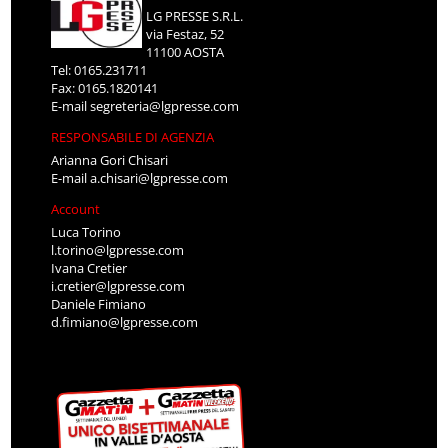
LG PRESSE S.R.L.
via Festaz, 52
11100 AOSTA
Tel: 0165.231711
Fax: 0165.1820141
E-mail
segreteria@lgpresse.com
RESPONSABILE DI AGENZIA
Arianna Gori Chisari
E-mail
a.chisari@lgpresse.com
Account
Luca Torino
l.torino@lgpresse.com
Ivana Cretier
i.cretier@lgpresse.com
Daniele Fimiano
d.fimiano@lgpresse.com