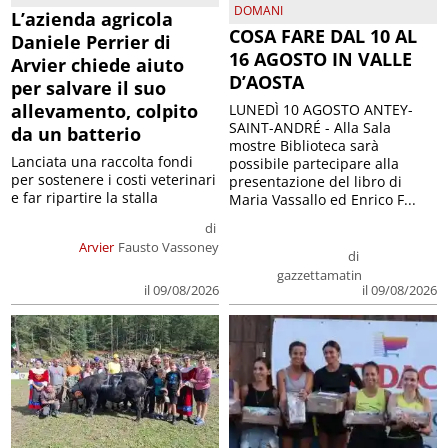
DOMANI
L’azienda agricola
COSA FARE DAL 10 AL
Daniele Perrier di
16 AGOSTO IN VALLE
Arvier chiede aiuto
D’AOSTA
per salvare il suo
allevamento, colpito
LUNEDÌ 10 AGOSTO ANTEY-
SAINT-ANDRÉ - Alla Sala
da un batterio
mostre Biblioteca sarà
Lanciata una raccolta fondi
possibile partecipare alla
per sostenere i costi veterinari
presentazione del libro di
e far ripartire la stalla
Maria Vassallo ed Enrico F...
di
Arvier
Fausto Vassoney
di
gazzettamatin
il 09/08/2026
il 09/08/2026