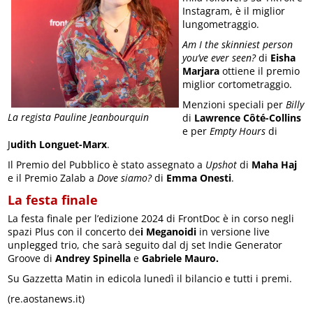
Instagram, è il miglior
lungometraggio.
Am I the skinniest person
you’ve ever seen?
di
Eisha
Marjara
ottiene il premio
miglior cortometraggio.
Menzioni speciali per
Billy
La regista Pauline Jeanbourquin
di
Lawrence Côté-Collins
e per
Empty Hours
di
J
udith Longuet-Marx
.
Il Premio del Pubblico è stato assegnato a
Upshot
di
Maha Haj
e il Premio Zalab a
Dove siamo?
di
Emma Onesti
.
La festa finale
La festa finale per l’edizione 2024 di FrontDoc è in corso negli
spazi Plus con il concerto de
i Meganoidi
in versione live
unplegged trio, che sarà seguito dal dj set Indie Generator
Groove di
Andrey Spinella
e
Gabriele Mauro.
Su Gazzetta Matin in edicola lunedì il bilancio e tutti i premi.
(re.aostanews.it)