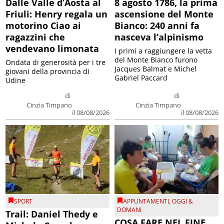
Dalle Valle d’Aosta al
8 agosto 1786, la prima
Friuli: Henry regala un
ascensione del Monte
motorino Ciao ai
Bianco: 240 anni fa
ragazzini che
nasceva l’alpinismo
vendevano limonata
I primi a raggiungere la vetta
del Monte Bianco furono
Ondata di generosità per i tre
Jacques Balmat e Michel
giovani della provincia di
Gabriel Paccard
Udine
di
di
Cinzia Timpano
Cinzia Timpano
il 08/08/2026
il 08/08/2026
SPORT
APPUNTAMENTI
,
OGGI &
DOMANI
Trail: Daniel Thedy e
COSA FARE NEL FINE