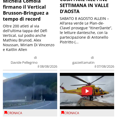
Michela Comola
SETTIMANA IN VALLE
firmano il Vertical
D’AOSTA
Brusson-Bringuez a
tempo di record
SABATO 8 AGOSTO ALLEIN –
All’area verde Le Plan-de-
Oltre 200 atleti al via
Clavel prosegue “ItinerDante”,
dell'ultima tappa del Défì
le letture dantesche, con la
Vertical, sul podio anche
partecipazione di Antonello
Mathieu Brunod, Alex
Pistritto (...
Noussan, Miriam Di Vincenzo
e Kaitlin Allen
di
di
Davide Pellegrino
gazzettamatin
il 08/08/2026
il 07/08/2026
CRONACA
CRONACA