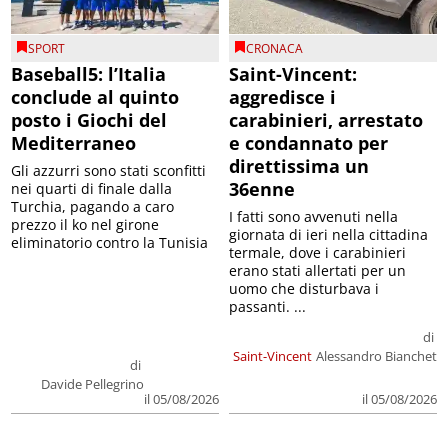
SPORT
CRONACA
Baseball5: l’Italia
Saint-Vincent:
conclude al quinto
aggredisce i
posto i Giochi del
carabinieri, arrestato
Mediterraneo
e condannato per
direttissima un
Gli azzurri sono stati sconfitti
36enne
nei quarti di finale dalla
Turchia, pagando a caro
I fatti sono avvenuti nella
prezzo il ko nel girone
giornata di ieri nella cittadina
eliminatorio contro la Tunisia
termale, dove i carabinieri
erano stati allertati per un
uomo che disturbava i
passanti. ...
di
Saint-Vincent
Alessandro Bianchet
di
Davide Pellegrino
il 05/08/2026
il 05/08/2026