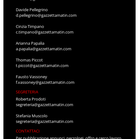
Davide Pellegrino
d.pellegrino@gazzettamatin.com
Cinzia Timpano
c.timpano@gazzettamatin.com
Arianna Papalia
a.papalia@gazzettamatin.com
Thomas Piccot
t.piccot@gazzettamatin.com
Fausto Vassoney
f.vassoney@gazzettamatin.com
SEGRETERIA
Roberta Prodoti
segreteria@gazzettamatin.com
Stefania Muscolo
segreteria@gazzettamatin.com
CONTATTACI
Per pubblicazione annunci, necrologi, offro e cerco lavoro,