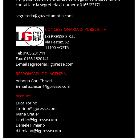
contattare la segreteria al numero: 0165/231711
segreteria@gazzettamatin.com
CONCESSIONARIA DI PUBBLICITÀ
LG PRESSE S.R.L.
via Festaz, 52
11100 AOSTA
Tel: 0165.231711
Fax: 0165.1820141
E-mail
segreteria@lgpresse.com
RESPONSABILE DI AGENZIA
Arianna Gori Chisari
E-mail
a.chisari@lgpresse.com
Account
Luca Torino
l.torino@lgpresse.com
Ivana Cretier
i.cretier@lgpresse.com
Daniele Fimiano
d.fimiano@lgpresse.com