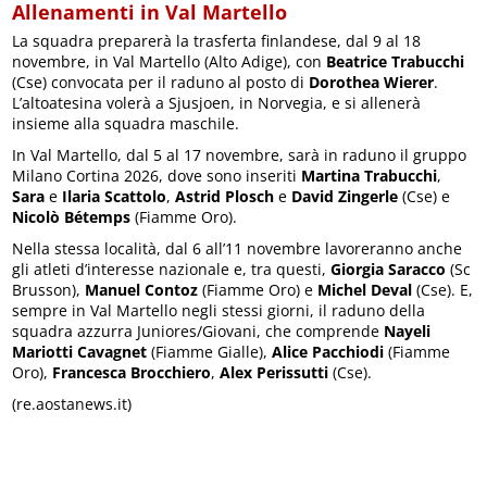
Allenamenti in Val Martello
La squadra preparerà la trasferta finlandese, dal 9 al 18
novembre, in Val Martello (Alto Adige), con
Beatrice Trabucchi
(Cse) convocata per il raduno al posto di
Dorothea Wierer
.
L’altoatesina volerà a Sjusjoen, in Norvegia, e si allenerà
insieme alla squadra maschile.
In Val Martello, dal 5 al 17 novembre, sarà in raduno il gruppo
Milano Cortina 2026, dove sono inseriti
Martina Trabucchi
,
Sara
e
Ilaria Scattolo
,
Astrid Plosch
e
David Zingerle
(Cse) e
Nicolò Bétemps
(Fiamme Oro).
Nella stessa località, dal 6 all’11 novembre lavoreranno anche
gli atleti d’interesse nazionale e, tra questi,
Giorgia Saracco
(Sc
Brusson),
Manuel Contoz
(Fiamme Oro) e
Michel Deval
(Cse). E,
sempre in Val Martello negli stessi giorni, il raduno della
squadra azzurra Juniores/Giovani, che comprende
Nayeli
Mariotti Cavagnet
(Fiamme Gialle),
Alice Pacchiodi
(Fiamme
Oro),
Francesca Brocchiero
,
Alex Perissutti
(Cse).
(re.aostanews.it)