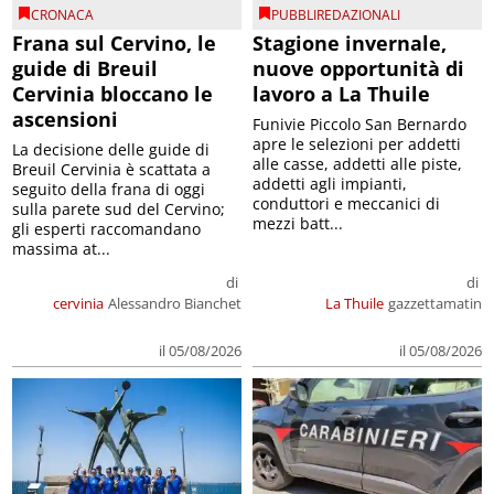
CRONACA
PUBBLIREDAZIONALI
Frana sul Cervino, le
Stagione invernale,
guide di Breuil
nuove opportunità di
Cervinia bloccano le
lavoro a La Thuile
ascensioni
Funivie Piccolo San Bernardo
apre le selezioni per addetti
La decisione delle guide di
alle casse, addetti alle piste,
Breuil Cervinia è scattata a
addetti agli impianti,
seguito della frana di oggi
conduttori e meccanici di
sulla parete sud del Cervino;
mezzi batt...
gli esperti raccomandano
massima at...
di
di
cervinia
Alessandro Bianchet
La Thuile
gazzettamatin
il 05/08/2026
il 05/08/2026