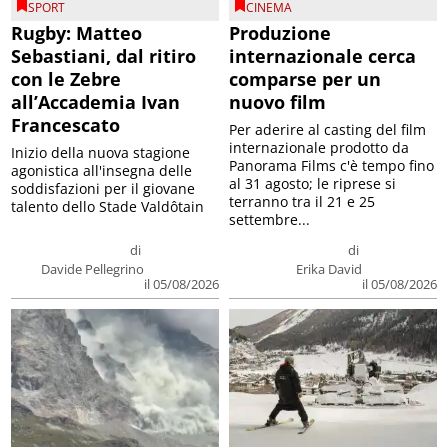
SPORT
CINEMA
Rugby: Matteo
Produzione
Sebastiani, dal ritiro
internazionale cerca
con le Zebre
comparse per un
all’Accademia Ivan
nuovo film
Francescato
Per aderire al casting del film
internazionale prodotto da
Inizio della nuova stagione
Panorama Films c'è tempo fino
agonistica all'insegna delle
al 31 agosto; le riprese si
soddisfazioni per il giovane
terranno tra il 21 e 25
talento dello Stade Valdôtain
settembre...
di
di
Davide Pellegrino
Erika David
il 05/08/2026
il 05/08/2026