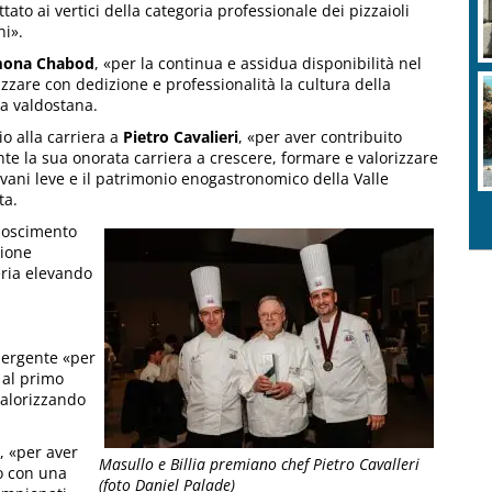
ttato ai vertici della categoria professionale dei pizzaioli
ni».
mona Chabod
, «per la continua e assidua disponibilità nel
izzare con dedizione e professionalità la cultura della
a valdostana.
o alla carriera a
Pietro Cavalieri
, «per aver contribuito
te la sua onorata carriera a crescere, formare e valorizzare
ovani leve e il patrimonio enogastronomico della Valle
ta.
noscimento
sione
eria elevando
ergente «per
 al primo
valorizzando
, «per aver
Masullo e Billia premiano chef Pietro Cavalleri
o con una
(foto Daniel Palade)