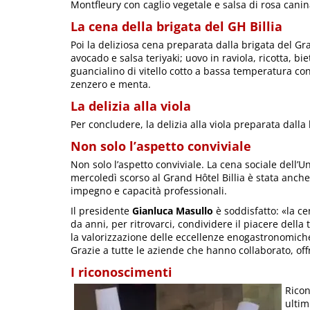
Montfleury con caglio vegetale e salsa di rosa cani
La cena della brigata del GH Billia
Poi la deliziosa cena preparata dalla brigata del Gra
avocado e salsa teriyaki; uovo in raviola, ricotta, b
guancialino di vitello cotto a bassa temperatura c
zenzero e menta.
La delizia alla viola
Per concludere, la delizia alla viola preparata dall
Non solo l’aspetto conviviale
Non solo l’aspetto conviviale. La cena sociale dell’U
mercoledì scorso al Grand Hôtel Billia è stata anch
impegno e capacità professionali.
Il presidente
Gianluca Masullo
è soddisfatto: «la c
da anni, per ritrovarci, condividere il piacere della
la valorizzazione delle eccellenze enogastronomiche
Grazie a tutte le aziende che hanno collaborato, offr
I riconoscimenti
Rico
ultim