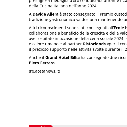
prestigiosa medaglia d’oro conquistata durante i C
della Cucina Italiana nell’anno 2024.
A
Davide Allera
è stato consegnato il Premio custod
tradizione gastronomica valdostana mantenendo un li
Altri riconoscimenti sono stati consegnati all’
Ecole 
collaborazione a beneficio della crescita e della val
aver ospitato in occasione della cena sociale 2024 l
e calore umano e al partner
Ristorfoods
«per il con
il prezioso supporto nelle attività svolte durante il 
Anche il
Grand Hôtel Billia
ha consegnato due ricon
Piero Ferraro
.
(re.aostanews.it)