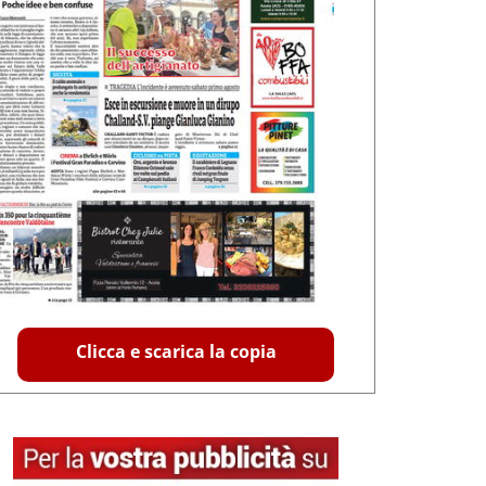
Clicca e scarica la copia