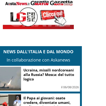
NEWS DALL'ITALIA E DAL MONDO
In collaborazione con Askanews
Tartarughe marine: oltre 115
deposizioni seguite dal Wwf in
Sicilia
il 06/08/2026
Francesco Guccini, la voce
d’autore che raccontò l’Italia