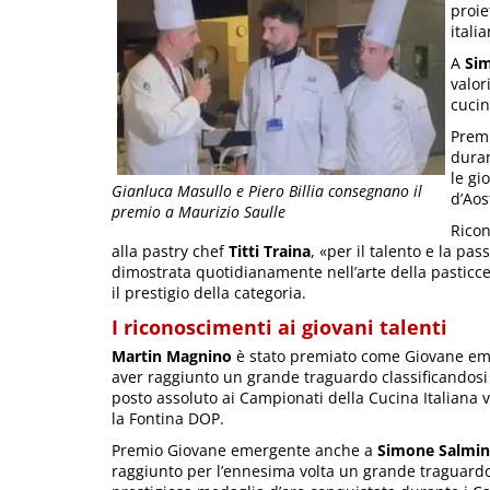
proie
italia
A
Si
valor
cucin
Premi
duran
le gi
Gianluca Masullo e Piero Billia consegnano il
d’Aos
premio a Maurizio Saulle
Rico
alla pastry chef
Titti Traina
, «per il talento e la pas
dimostrata quotidianamente nell’arte della pasticc
il prestigio della categoria.
I riconoscimenti ai giovani talenti
Martin Magnino
è stato premiato come Giovane em
aver raggiunto un grande traguardo classificandosi
posto assoluto ai Campionati della Cucina Italiana 
la Fontina DOP.
Premio Giovane emergente anche a
Simone Salmin
raggiunto per l’ennesima volta un grande traguard