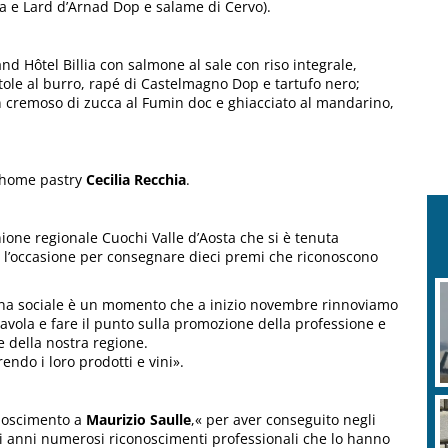
na e Lard d’Arnad Dop e salame di Cervo).
nd Hôtel Billia con salmone al sale con riso integrale,
ietole al burro, rapé di Castelmagno Dop e tartufo nero;
on cremoso di zucca al Fumin doc e ghiacciato al mandarino,
a home pastry
Cecilia Recchia
.
nione regionale Cuochi Valle d’Aosta che si è tenuta
e l’occasione per consegnare dieci premi che riconoscono
ena sociale è un momento che a inizio novembre rinnoviamo
 tavola e fare il punto sulla promozione della professione e
 della nostra regione.
endo i loro prodotti e vini».
noscimento a
Maurizio Saulle
,« per aver conseguito negli
i anni numerosi riconoscimenti professionali che lo hanno