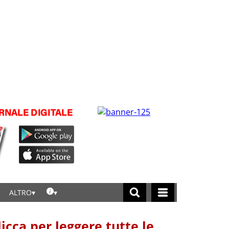
ALTRO
licca per leggere tutte le