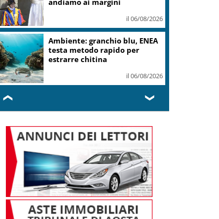
il 06/08/2026
Cnr: Nuovo modello di IA
stima il volume dei ghiacciai
del pianeta
il 06/08/2026
❮
❯