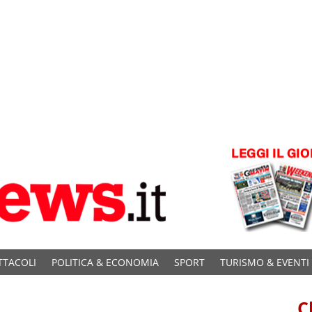
TTACOLI
POLITICA & ECONOMIA
SPORT
TURISMO & EVENTI
C