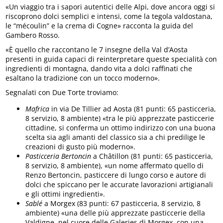
«Un viaggio tra i sapori autentici delle Alpi, dove ancora oggi si
riscoprono dolci semplici e intensi, come la tegola valdostana,
le “mécoulin” e la crema di Cogne» racconta la guida del
Gambero Rosso.
«È quello che raccontano le 7 insegne della Val d’Aosta
presenti in guida capaci di reinterpretare queste specialità con
ingredienti di montagna, dando vita a dolci raffinati che
esaltano la tradizione con un tocco moderno».
Segnalati con Due Torte troviamo:
Mafrica
in via De Tillier ad Aosta (81 punti: 65 pasticceria,
8 servizio, 8 ambiente) «tra le più apprezzate pasticcerie
cittadine, si conferma un ottimo indirizzo con una buona
scelta sia agli amanti del classico sia a chi predilige le
creazioni di gusto più moderno».
Pasticceria Bertoncin
a Châtillon (81 punti: 65 pasticceria,
8 servizio, 8 ambiente), «un nome affermato quello di
Renzo Bertoncin, pasticcere di lungo corso e autore di
dolci che spiccano per le accurate lavorazioni artigianali
e gli ottimi ingredienti».
Sablé
a Morgex (83 punti: 67 pasticceria, 8 servizio, 8
ambiente) «una delle più apprezzate pasticcerie della
Valdigne, nel cuore delle Galeries di Morgex, con una