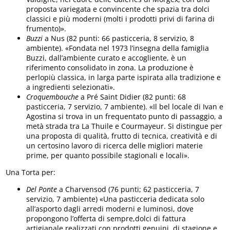
proposta variegata e convincente che spazia tra dolci
classici e più moderni (molti i prodotti privi di farina di
frumento)».
Buzzi
a Nus (82 punti: 66 pasticceria, 8 servizio, 8
ambiente). «Fondata nel 1973 l’insegna della famiglia
Buzzi, dall’ambiente curato e accogliente, è un
riferimento consolidato in zona. La produzione è
perlopiù classica, in larga parte ispirata alla tradizione e
a ingredienti selezionati».
Croquembouche
a Pré Saint Didier (82 punti: 68
pasticceria, 7 servizio, 7 ambiente). «Il bel locale di Ivan e
Agostina si trova in un frequentato punto di passaggio, a
metà strada tra La Thuile e Courmayeur. Si distingue per
una proposta di qualità, frutto di tecnica, creatività e di
un certosino lavoro di ricerca delle migliori materie
prime, per quanto possibile stagionali e locali».
Una Torta per:
Del Ponte
a Charvensod (76 punti; 62 pasticceria, 7
servizio, 7 ambiente) «Una pasticceria dedicata solo
all’asporto dagli arredi moderni e luminosi, dove
propongono l’offerta di sempre,dolci di fattura
artigianale realizzati con prodotti genuini, di stagione e