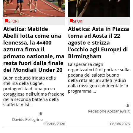
SPORT
SPORT
Atletica: Matilde
Atletica: Asta in Piazza
Abelli lotta come una
torna ad Aosta il 22
leonessa, la 4×400
agosto e strizza
azzurra firma il
l’occhio agli Europei di
primato nazionale, ma
Birmingham
resta fuori dalla finale
La speranza degli
dei Mondiali Under 20
organizzatori è di portare sulla
pedana del salotto buono
Buon debutto iridato della
della città alcuni atleti reduci
stellina della Cogne,
dalla rassegna continentale in
protagonista di una prova
programma ...
coraggiosa nell'ultima frazione
della seconda batteria della
staffetta mist...
di
Redazione Aostanews.it
di
Davide Pellegrino
il 06/08/2026
il 06/08/2026