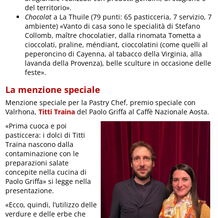
del territorio».
Chocolat
a La Thuile (79 punti: 65 pasticceria, 7 servizio, 7
ambiente) «Vanto di casa sono le specialità di Stefano
Collomb, maître chocolatier, dalla rinomata Tometta a
cioccolati, praline, méndiant, cioccolatini (come quelli al
peperoncino di Cayenna, al tabacco della Virginia, alla
lavanda della Provenza), belle sculture in occasione delle
feste».
La menzione speciale
Menzione speciale per la Pastry Chef, premio speciale con
Valrhona,
Titti Traina
del Paolo Griffa al Caffè Nazionale Aosta.
«Prima cuoca e poi
pasticcera: i dolci di Titti
Traina nascono dalla
contaminazione con le
preparazioni salate
concepite nella cucina di
Paolo Griffa» si legge nella
presentazione.
«Ecco, quindi, l’utilizzo delle
verdure e delle erbe che