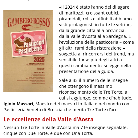
«Il 2024 è stato l’anno del dilagare
di maritozzi, croissant cubici,
piramidali, rolls e affini: li abbiamo
visti protagonisti in tutte le vetrine,
dalla grande città alla provincia,
dalla Valle d’Aosta alla Sardegna. È
l’evoluzione della pasticceria – come
gli altri rami della ristorazione –
soggetta al rincorrersi dei trend, ma
sensibile forse più degli altri a
questi cambiamenti» si legge nella
presentazione della guida.
Sale a 33 il numero delle insegne
che ottengono il massimo
riconoscimento delle Tre Torte, a
cui si aggiunge, comme d’habitude,
Iginio Massari
, Maestro dei maestri in Italia e nel mondo con
Pasticceria Veneto di Brescia che merita Tre Torte d’oro.
Le eccellenze della Valle d’Aosta
Nessun Tre Torte in Valle d’Aosta ma 7 le insegne segnalate,
cinque con Due Torte, e due con Una Torta.