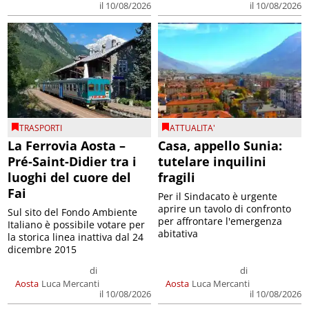
il 10/08/2026
il 10/08/2026
TRASPORTI
ATTUALITA'
La Ferrovia Aosta –
Casa, appello Sunia:
Pré-Saint-Didier tra i
tutelare inquilini
luoghi del cuore del
fragili
Fai
Per il Sindacato è urgente
aprire un tavolo di confronto
Sul sito del Fondo Ambiente
per affrontare l'emergenza
Italiano è possibile votare per
abitativa
la storica linea inattiva dal 24
dicembre 2015
di
di
Aosta
Luca Mercanti
Aosta
Luca Mercanti
il 10/08/2026
il 10/08/2026