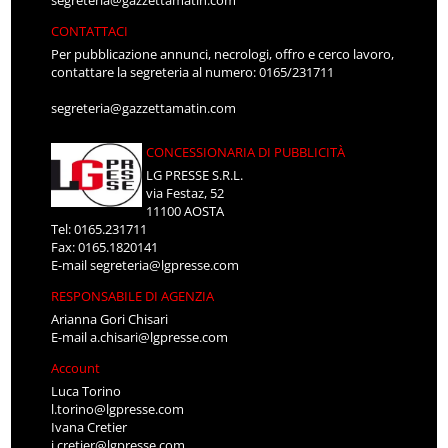
CONTATTACI
Per pubblicazione annunci, necrologi, offro e cerco lavoro,
contattare la segreteria al numero: 0165/231711
segreteria@gazzettamatin.com
CONCESSIONARIA DI PUBBLICITÀ
LG PRESSE S.R.L.
via Festaz, 52
11100 AOSTA
Tel: 0165.231711
Fax: 0165.1820141
E-mail
segreteria@lgpresse.com
RESPONSABILE DI AGENZIA
Arianna Gori Chisari
E-mail
a.chisari@lgpresse.com
Account
Luca Torino
l.torino@lgpresse.com
Ivana Cretier
i.cretier@lgpresse.com