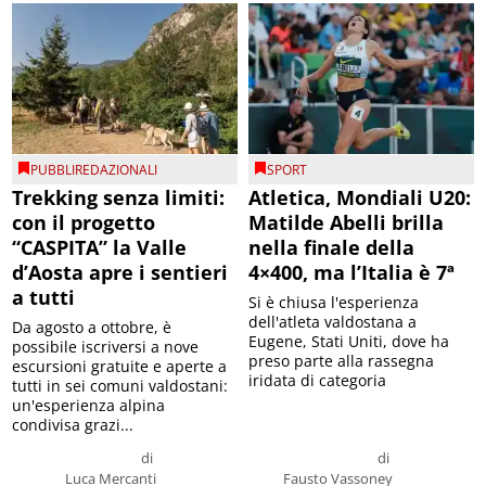
PUBBLIREDAZIONALI
SPORT
Trekking senza limiti:
Atletica, Mondiali U20:
con il progetto
Matilde Abelli brilla
“CASPITA” la Valle
nella finale della
d’Aosta apre i sentieri
4×400, ma l’Italia è 7ª
a tutti
Si è chiusa l'esperienza
dell'atleta valdostana a
Da agosto a ottobre, è
Eugene, Stati Uniti, dove ha
possibile iscriversi a nove
preso parte alla rassegna
escursioni gratuite e aperte a
iridata di categoria
tutti in sei comuni valdostani:
un'esperienza alpina
condivisa grazi...
di
di
Luca Mercanti
Fausto Vassoney