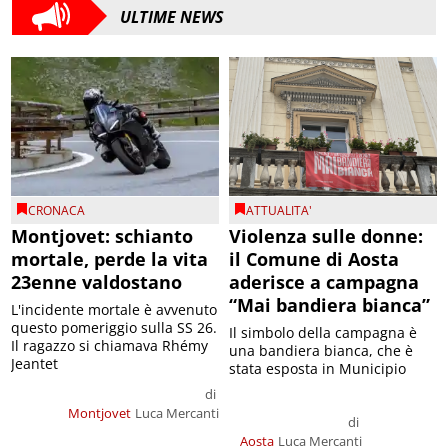
ULTIME NEWS
CRONACA
ATTUALITA'
Montjovet: schianto
Violenza sulle donne:
mortale, perde la vita
il Comune di Aosta
23enne valdostano
aderisce a campagna
“Mai bandiera bianca”
L'incidente mortale è avvenuto
questo pomeriggio sulla SS 26.
Il simbolo della campagna è
Il ragazzo si chiamava Rhémy
una bandiera bianca, che è
Jeantet
stata esposta in Municipio
di
Montjovet
Luca Mercanti
di
Aosta
Luca Mercanti