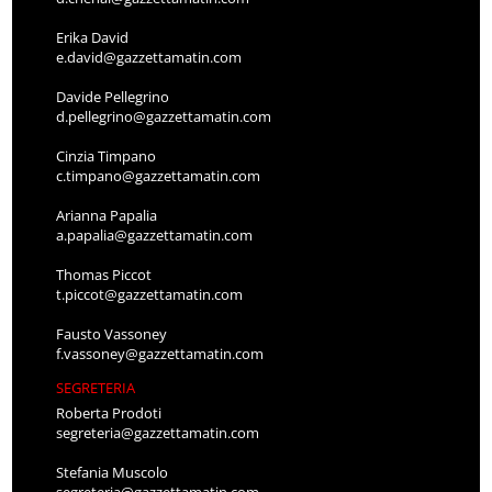
Erika David
e.david@gazzettamatin.com
Davide Pellegrino
d.pellegrino@gazzettamatin.com
Cinzia Timpano
c.timpano@gazzettamatin.com
Arianna Papalia
a.papalia@gazzettamatin.com
Thomas Piccot
t.piccot@gazzettamatin.com
Fausto Vassoney
f.vassoney@gazzettamatin.com
SEGRETERIA
Roberta Prodoti
segreteria@gazzettamatin.com
Stefania Muscolo
segreteria@gazzettamatin.com