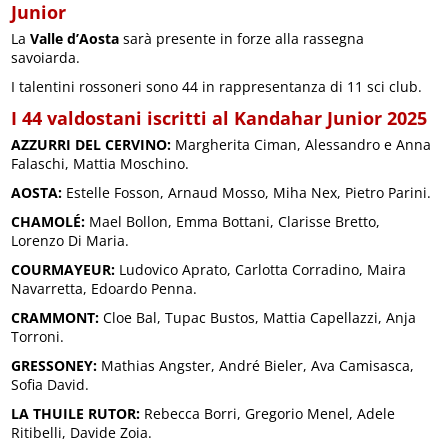
Junior
La
Valle d’Aosta
sarà presente in forze alla rassegna
savoiarda.
I talentini rossoneri sono 44 in rappresentanza di 11 sci club.
I 44 valdostani iscritti al Kandahar Junior 2025
AZZURRI DEL CERVINO:
Margherita Ciman, Alessandro e Anna
Falaschi, Mattia Moschino.
AOSTA:
Estelle Fosson, Arnaud Mosso, Miha Nex, Pietro Parini.
CHAMOLÉ:
Mael Bollon, Emma Bottani, Clarisse Bretto,
Lorenzo Di Maria.
COURMAYEUR:
Ludovico Aprato, Carlotta Corradino, Maira
Navarretta, Edoardo Penna.
CRAMMONT:
Cloe Bal, Tupac Bustos, Mattia Capellazzi, Anja
Torroni.
GRESSONEY:
Mathias Angster, André Bieler, Ava Camisasca,
Sofia David.
LA THUILE RUTOR:
Rebecca Borri, Gregorio Menel, Adele
Ritibelli, Davide Zoia.