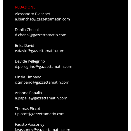
REDAZIONE
Alessandro Bianchet
a.bianchet@gazzettamatin.com
Danila Chenal
d.chenal@gazzettamatin.com
Erika David
e.david@gazzettamatin.com
Davide Pellegrino
d.pellegrino@gazzettamatin.com
Cinzia Timpano
c.timpano@gazzettamatin.com
Arianna Papalia
a.papalia@gazzettamatin.com
Thomas Piccot
t.piccot@gazzettamatin.com
Fausto Vassoney
f.vassoney@gazzettamatin.com