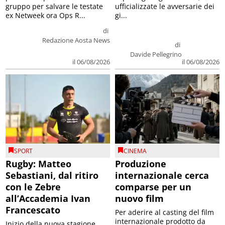
gruppo per salvare le testate
ufficializzate le avversarie dei
ex Netweek ora Ops R...
gi...
di
Redazione Aosta News
di
Davide Pellegrino
il 06/08/2026
il 06/08/2026
SPORT
CINEMA
Rugby: Matteo
Produzione
Sebastiani, dal ritiro
internazionale cerca
con le Zebre
comparse per un
all’Accademia Ivan
nuovo film
Francescato
Per aderire al casting del film
internazionale prodotto da
Inizio della nuova stagione