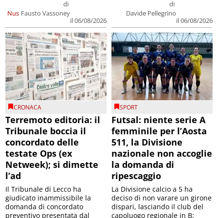
di
di
Nus
Fausto Vassoney
Davide Pellegrino
il 06/08/2026
il 06/08/2026
CRONACA
SPORT
Terremoto editoria: il
Futsal: niente serie A
Tribunale boccia il
femminile per l’Aosta
concordato delle
511, la Divisione
testate Ops (ex
nazionale non accoglie
Netweek); si dimette
la domanda di
l’ad
ripescaggio
Il Tribunale di Lecco ha
La Divisione calcio a 5 ha
giudicato inammissibile la
deciso di non varare un girone
domanda di concordato
dispari, lasciando il club del
preventivo presentata dal
capoluogo regionale in B;