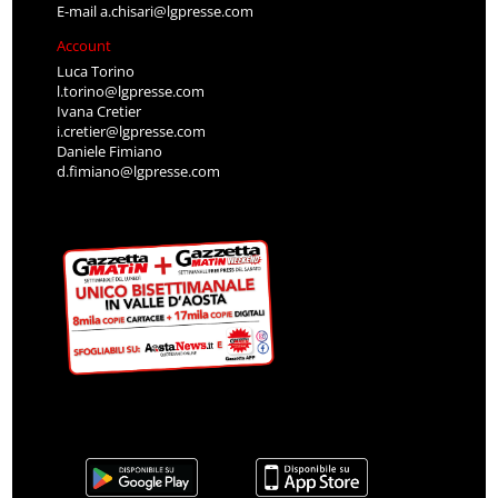
E-mail
a.chisari@lgpresse.com
Account
Luca Torino
l.torino@lgpresse.com
Ivana Cretier
i.cretier@lgpresse.com
Daniele Fimiano
d.fimiano@lgpresse.com