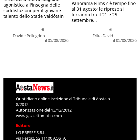
Panorama Films c'è tempo fino
agonistica all'insegna delle
al 31 agosto; le riprese si
soddisfazioni per il giovane
terranno tra il 21 e 25
talento dello Stade Valdôtain
settembre...
di
di
Davide Pellegrino
Erika David
il 05/08/2026
il 05/08/2026
Quotidiano online Iscrizione al Tribunale di Aosta n.
8/2012
Autorizzazione del 13/12/2012
www.gazzettamatin.com
Editore
LG PRESSE S.R.L.
via Festaz, 52 11100 AOSTA