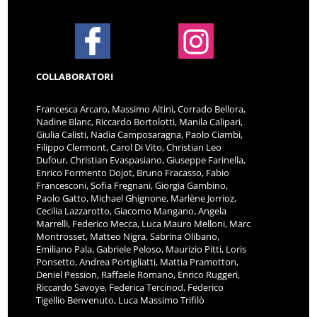
COLLABORATORI
Francesca Arcaro, Massimo Altini, Corrado Bellora,
Nadine Blanc, Riccardo Bortolotti, Manila Calipari,
Giulia Calisti, Nadia Camposaragna, Paolo Ciambi,
Filippo Clermont, Carol Di Vito, Christian Leo
Dufour, Christian Evaspasiano, Giuseppe Farinella,
Enrico Formento Dojot, Bruno Fracasso, Fabio
Francesconi, Sofia Fregnani, Giorgia Gambino,
Paolo Gatto, Michael Ghignone, Marlène Jorrioz,
Cecilia Lazzarotto, Giacomo Mangano, Angela
Marrelli, Federico Mecca, Luca Mauro Melloni, Marc
Montrosset, Matteo Nigra, Sabrina Olibano,
Emiliano Pala, Gabriele Peloso, Maurizio Pitti, Loris
Ponsetto, Andrea Portigliatti, Mattia Pramotton,
Deniel Pession, Raffaele Romano, Enrico Ruggeri,
Riccardo Savoye, Federica Tercinod, Federico
Tigellio Benvenuto, Luca Massimo Trifilò