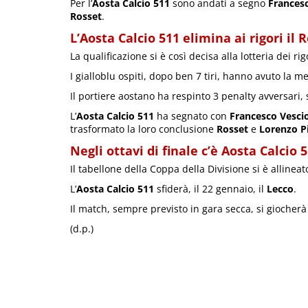
Per l’
Aosta Calcio 511
sono andati a segno
Frances
Rosset
.
L’Aosta Calcio 511 elimina ai rigori il 
La qualificazione si è così decisa alla lotteria dei r
I gialloblu ospiti, dopo ben 7 tiri, hanno avuto la m
Il portiere aostano ha respinto 3 penalty avversari, 
L’
Aosta Calcio 511
ha segnato con
Francesco Vesci
trasformato la loro conclusione
Rosset
e
Lorenzo P
Negli ottavi di finale c’è Aosta Calcio 
Il tabellone della Coppa della Divisione si è allineato 
L’
Aosta Calcio 511
sfiderà, il 22 gennaio, il
Lecco
.
Il match, sempre previsto in gara secca, si giocherà
(d.p.)