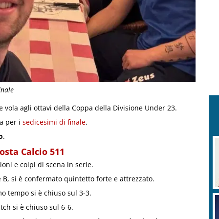
inale
e vola agli ottavi della Coppa della Divisione Under 23.
a per i
sedicesimi di finale
.
o
.
osta Calcio 511
ni e colpi di scena in serie.
e B, si è confermato quintetto forte e attrezzato.
imo tempo si è chiuso sul 3-3.
tch si è chiuso sul 6-6.