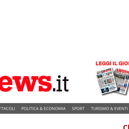
TTACOLI
POLITICA & ECONOMIA
SPORT
TURISMO & EVENTI
C