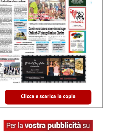
Clicca e scarica la copia