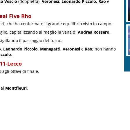
co Vescio
(doppietta),
Veronesi
,
Leonardo Piccolo
,
Rao
e
Real Five Rho
igori, che ha confermato il grande equilibrio visto in campo.
eglio, capitalizzando al meglio la vena di
Andrea Rossero
.
sigillando il passaggio del turno.
o
,
Leonardo Piccolo
,
Menegatti
,
Veronesi
e
Rao
; non hanno
iccolo
.
511-Lecco
agli ottavi di finale.
 al
Montfleuri
.