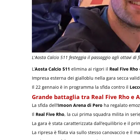
L'Aosta Calcio 511 festeggia il passaggio agli ottavi di f
L’
Aosta Calcio 511
elimina ai rigori il
Real Five Rho
Impresa esterna dei gialloblu nella gara secca valid
Il 22 gennaio è in programma la sfida contro il
Lecc
Grande battaglia tra Real Five Rho e A
La sfida dell’
Imoon Arena di Pero
ha regalato emozio
Il
Real Five Rho
, la cui prima squadra milita in seri
La gara è stata caratterizzata dall’equilibrio e il pr
La ripresa è filata via sullo stesso canovaccio e il ma