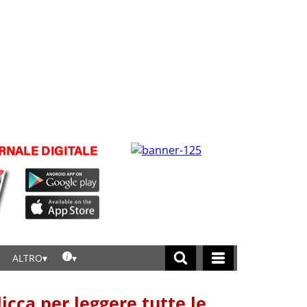
ALTRO
licca per leggere tutte le