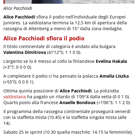
Alice Pacchiodi
Alice Pacchiodi
sfiora il podio nell’individuale degli Europei
Juniores. La valdostana termina la 12,5 km di apertura della
rassegna di Altenberg a meno di 15″ dalla zona medaglie.
Alice Pacchiodi sfiora il podio
Il titolo continentale di categoria è andato alla bulgara
Valentina Dimitrova
(41’12”5; 1 1 0 0).
L’argento se lo è messo al collo la finlandese
Evelina Hakala
(+3”7; 0 0 0 0).
A completare il podio ci ha pensato la polacca
Amelia Liszka
(+55”0; 0 0 0 1).
Ottima quinta posizione di
Alice Pacchiodi
. La poliziotta
valdostana
ha pagato un ritardo di 1’09″4 dalla vetta (0 0 1 0).
Quarto posto alla francese
Anaelle Bondoux
(+1’06”3; 1 1 2 0).
Il programma della rassegna continentale proseguirà venerdì
con la staffetta mista (10.45) e la staffetta singola mista (alle
14).
Sabato 25 le sprint (10.30 quella maschile; 14.15 la femminile).