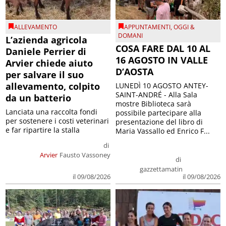
ALLEVAMENTO
APPUNTAMENTI
,
OGGI &
DOMANI
L’azienda agricola
COSA FARE DAL 10 AL
Daniele Perrier di
16 AGOSTO IN VALLE
Arvier chiede aiuto
D’AOSTA
per salvare il suo
allevamento, colpito
LUNEDÌ 10 AGOSTO ANTEY-
SAINT-ANDRÉ - Alla Sala
da un batterio
mostre Biblioteca sarà
Lanciata una raccolta fondi
possibile partecipare alla
per sostenere i costi veterinari
presentazione del libro di
e far ripartire la stalla
Maria Vassallo ed Enrico F...
di
Arvier
Fausto Vassoney
di
gazzettamatin
il 09/08/2026
il 09/08/2026