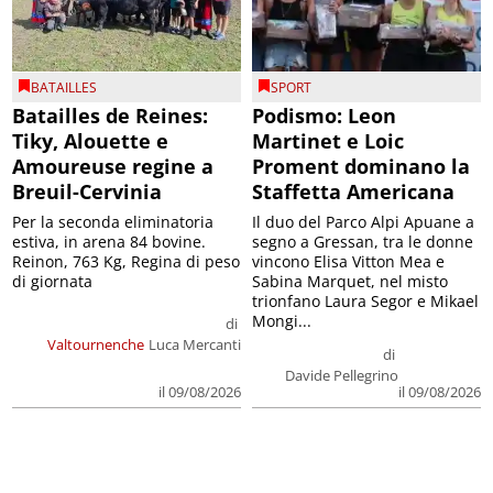
BATAILLES
SPORT
Batailles de Reines:
Podismo: Leon
Tiky, Alouette e
Martinet e Loic
Amoureuse regine a
Proment dominano la
Breuil-Cervinia
Staffetta Americana
Per la seconda eliminatoria
Il duo del Parco Alpi Apuane a
estiva, in arena 84 bovine.
segno a Gressan, tra le donne
Reinon, 763 Kg, Regina di peso
vincono Elisa Vitton Mea e
di giornata
Sabina Marquet, nel misto
trionfano Laura Segor e Mikael
Mongi...
di
Valtournenche
Luca Mercanti
di
Davide Pellegrino
il 09/08/2026
il 09/08/2026