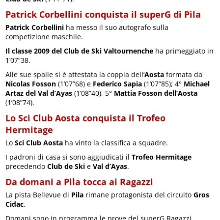
Patrick Corbellini conquista il superG di Pila
Patrick Corbellini
ha messo il suo autografo sulla
competizione maschile.
Il classe 2009 del Club de Ski Valtournenche
ha primeggiato in
1’07”38.
Alle sue spalle si è attestata la coppia dell’
Aosta
formata da
Nicolas Fosson
(1’07”68) e
Federico Sapia
(1’07”85); 4°
Michael
Artaz del Val d’Ayas
(1’08”40), 5°
Mattia Fosson dell’Aosta
(1’08”74).
Lo Sci Club Aosta conquista il Trofeo
Hermitage
Lo
Sci Club Aosta
ha vinto la classifica a squadre.
I padroni di casa si sono aggiudicati il
Trofeo Hermitage
precedendo
Club de Ski
e
Val d’Ayas
.
Da domani a Pila tocca ai Ragazzi
La pista Bellevue di
Pila
rimane protagonista del circuito
Gros
Cidac
.
Domani sono in programma le prove del superG Ragazzi.