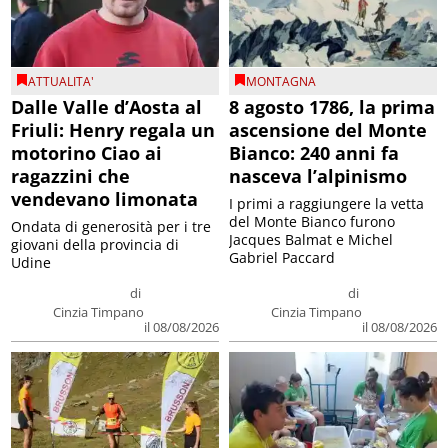
ATTUALITA'
MONTAGNA
Dalle Valle d’Aosta al
8 agosto 1786, la prima
Friuli: Henry regala un
ascensione del Monte
motorino Ciao ai
Bianco: 240 anni fa
ragazzini che
nasceva l’alpinismo
vendevano limonata
I primi a raggiungere la vetta
del Monte Bianco furono
Ondata di generosità per i tre
Jacques Balmat e Michel
giovani della provincia di
Gabriel Paccard
Udine
di
di
Cinzia Timpano
Cinzia Timpano
il 08/08/2026
il 08/08/2026