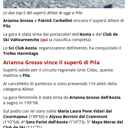
Le due top-5 del superG Allievi di oggi a Pila
Arianna Grosso
e
Patrick Corbellini
vincono il superG Allievi di
Pila
.
La gara è stata vinta dai portacolori dell’
Aosta
e del
Club de
Ski Valtournenche
(
qui
la classifica completa).
Lo
Sci Club Aosta
, organizzatore dell’evento, ha conquistato il
Trofeo Hermitage
.
Arianna Grosso vince il superG di Pila
SuperG valido per il circuito regionale Gros Cidac, questa
mattina a
Pila
.
Al cancelletto di partenza si sono presentati 110 atleti della
categoria Allievi.
La gara femminile è stata vinta da
Arianna Grosso dell’Aosta
,
a segno in 1’09″58.
Sul podio con lei sono salite
Maria Laura Pene Vidari del
Courmayeur
(1’09”60) e
Alyssa Borroni del Crammont
(1’10”54); 4ª
Sara Parini dell’Aosta
(1’10”73), 5ª
Maya Moras del
Club de Ski
(1’11”71).