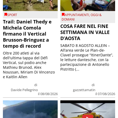
SPORT
APPUNTAMENTI
,
OGGI &
DOMANI
Trail: Daniel Thedy e
COSA FARE NEL FINE
Michela Comola
SETTIMANA IN VALLE
firmano il Vertical
D’AOSTA
Brusson-Bringuez a
tempo di record
SABATO 8 AGOSTO ALLEIN –
All’area verde Le Plan-de-
Oltre 200 atleti al via
Clavel prosegue “ItinerDante”,
dell'ultima tappa del Défì
le letture dantesche, con la
Vertical, sul podio anche
partecipazione di Antonello
Mathieu Brunod, Alex
Pistritto (...
Noussan, Miriam Di Vincenzo
e Kaitlin Allen
di
di
Davide Pellegrino
gazzettamatin
il 08/08/2026
il 07/08/2026