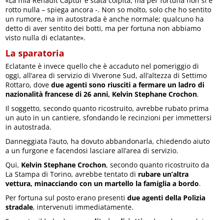
«La mia Renault Captur è stata colpita, ma per fortuna non si è
rotto nulla – spiega ancora -. Non so molto, solo che ho sentito
un rumore, ma in autostrada è anche normale; qualcuno ha
detto di aver sentito dei botti, ma per fortuna non abbiamo
visto nulla di eclatante».
La sparatoria
Eclatante è invece quello che è accaduto nel pomeriggio di
oggi, all’area di servizio di Viverone Sud, all’altezza di Settimo
Rottaro, dove
due agenti sono riusciti a fermare un ladro di
nazionalità francese di 26 anni, Kelvin Stephane Crochon
.
Il soggetto, secondo quanto ricostruito, avrebbe rubato prima
un auto in un cantiere, sfondando le recinzioni per immettersi
in autostrada.
Danneggiata l’auto, ha dovuto abbandonarla, chiedendo aiuto
a un furgone e facendosi lasciare all’area di servizio.
Qui,
Kelvin Stephane Crochon
, secondo quanto ricostruito da
La Stampa di Torino, avrebbe tentato di
rubare un’altra
vettura, minacciando con un martello la famiglia a bordo
.
Per fortuna sul posto erano presenti
due agenti della Polizia
stradale
, intervenuti immediatamente.