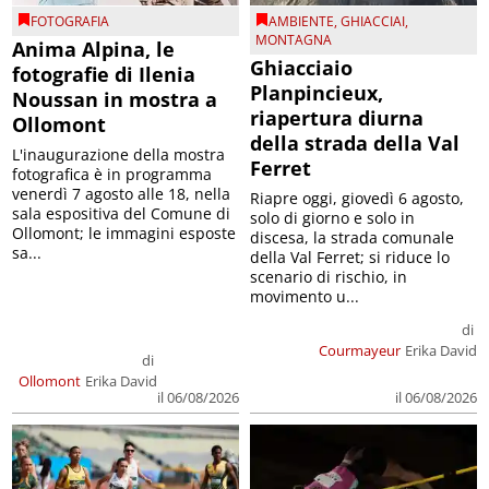
FOTOGRAFIA
AMBIENTE
,
GHIACCIAI
,
MONTAGNA
Anima Alpina, le
Ghiacciaio
fotografie di Ilenia
Planpincieux,
Noussan in mostra a
riapertura diurna
Ollomont
della strada della Val
L'inaugurazione della mostra
Ferret
fotografica è in programma
venerdì 7 agosto alle 18, nella
Riapre oggi, giovedì 6 agosto,
sala espositiva del Comune di
solo di giorno e solo in
Ollomont; le immagini esposte
discesa, la strada comunale
sa...
della Val Ferret; si riduce lo
scenario di rischio, in
movimento u...
di
Courmayeur
Erika David
di
Ollomont
Erika David
il 06/08/2026
il 06/08/2026