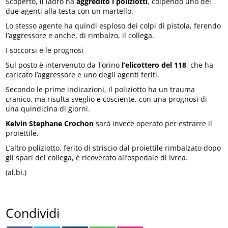
Scoperto, il ladro ha
aggredito i poliziotti
, colpendo uno dei
due agenti alla testa con un martello.
Lo stesso agente ha quindi esploso dei colpi di pistola, ferendo
l’aggressore e anche, di rimbalzo, il collega.
I soccorsi e le prognosi
Sul posto è intervenuto da Torino
l’elicottero del 118
, che ha
caricato l’aggressore e uno degli agenti feriti.
Secondo le prime indicazioni, il poliziotto ha un trauma
cranico, ma risulta sveglio e cosciente, con una prognosi di
una quindicina di giorni.
Kelvin Stephane Crochon
sarà invece operato per estrarre il
proiettile.
L’altro poliziotto, ferito di striscio dal proiettile rimbalzato dopo
gli spari del collega, è ricoverato all’ospedale di Ivrea.
(al.bi.)
Condividi