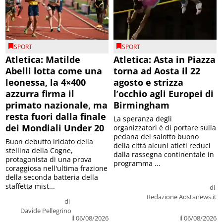
SPORT
SPORT
Atletica: Matilde
Atletica: Asta in Piazza
Abelli lotta come una
torna ad Aosta il 22
leonessa, la 4×400
agosto e strizza
azzurra firma il
l’occhio agli Europei di
primato nazionale, ma
Birmingham
resta fuori dalla finale
La speranza degli
dei Mondiali Under 20
organizzatori è di portare sulla
pedana del salotto buono
Buon debutto iridato della
della città alcuni atleti reduci
stellina della Cogne,
dalla rassegna continentale in
protagonista di una prova
programma ...
coraggiosa nell'ultima frazione
della seconda batteria della
staffetta mist...
di
Redazione Aostanews.it
di
Davide Pellegrino
il 06/08/2026
il 06/08/2026