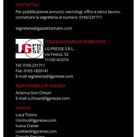
CONTATTACI
Per pubblicazione annunci, necrologi, offro e cerco lavoro,
contattare la segreteria al numero: 0165/231711
segreteria@gazzettamatin.com
CONCESSIONARIA DI PUBBLICITÀ
LG PRESSE S.R.L.
via Festaz, 52
11100 AOSTA
Tel: 0165.231711
Fax: 0165.1820141
E-mail
segreteria@lgpresse.com
RESPONSABILE DI AGENZIA
Arianna Gori Chisari
E-mail
a.chisari@lgpresse.com
Account
Luca Torino
l.torino@lgpresse.com
Ivana Cretier
i.cretier@lgpresse.com
Daniele Fimiano