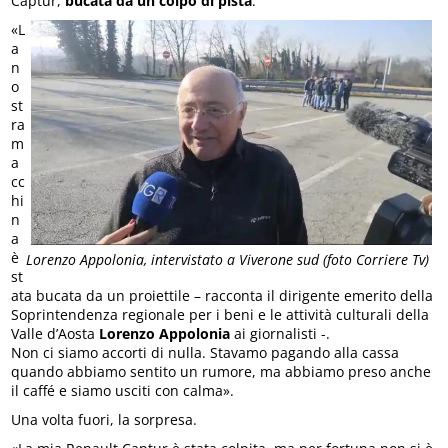
Captur,
bucata da un colpo di pista
.
«L
a
n
o
st
ra
m
a
cc
hi
n
a
è
Lorenzo Appolonia, intervistato a Viverone sud (foto Corriere Tv)
st
ata bucata da un proiettile – racconta il dirigente emerito della
Soprintendenza regionale per i beni e le attività culturali della
Valle d’Aosta
Lorenzo Appolonia
ai giornalisti -.
Non ci siamo accorti di nulla. Stavamo pagando alla cassa
quando abbiamo sentito un rumore, ma abbiamo preso anche
il caffé e siamo usciti con calma».
Una volta fuori, la sorpresa.