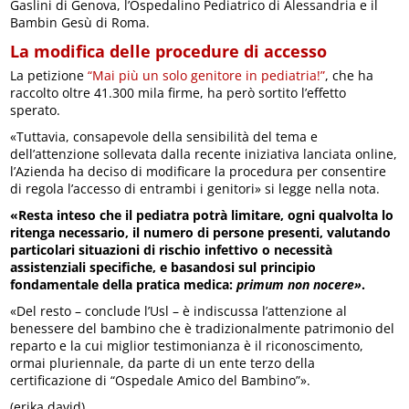
Gaslini di Genova, l’Ospedalino Pediatrico di Alessandria e il
Bambin Gesù di Roma.
La modifica delle procedure di accesso
La petizione
“Mai più un solo genitore in pediatria!”
, che ha
raccolto oltre 41.300 mila firme, ha però sortito l’effetto
sperato.
«Tuttavia, consapevole della sensibilità del tema e
dell’attenzione sollevata dalla recente iniziativa lanciata online,
l’Azienda ha deciso di modificare la procedura per consentire
di regola l’accesso di entrambi i genitori» si legge nella nota.
«Resta inteso che il pediatra potrà limitare, ogni qualvolta lo
ritenga necessario, il numero di persone presenti, valutando
particolari situazioni di rischio infettivo o necessità
assistenziali specifiche, e basandosi sul principio
fondamentale della pratica medica:
primum non nocere»
.
«Del resto – conclude l’Usl – è indiscussa l’attenzione al
benessere del bambino che è tradizionalmente patrimonio del
reparto e la cui miglior testimonianza è il riconoscimento,
ormai pluriennale, da parte di un ente terzo della
certificazione di “Ospedale Amico del Bambino”».
(erika david)