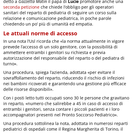
detto a
Gazzetta Matin
il papà di
Lucie
promotore anche una
seconda petizione
che chiede l’obbligo per gli operatori
sanitari del reparto di pediatria di seguire un corso sulla
relazione e comunicazione pediatrica, in poche parole
chiedendo un po’ più di umanità ed empatia.
Le attuali norme di accesso
In una nota l’Usl ricorda che «la norma attualmente in vigore
prevede l’accesso di un solo genitore, con la possibilità di
ammettere entrambi i genitori su richiesta e previa
autorizzazione del responsabile del reparto o del pediatra di
turno».
Una procedura, spiega l’azienda, adottata «per evitare il
sovraffollamento del reparto, riducendo il rischio di infezioni
nei bambini ricoverati e garantendo una gestione più efficace
delle risorse disponibili».
Con i posti letto tutti occupati sono 30 le persone che gravitano
in reparto, «numero che salirebbe a 45 in caso di accesso di
entrambi i genitori, senza contare i piccoli pazienti e i loro
accompagnatori presenti nel Pronto Soccorso Pediatrico».
Una procedura sottolinea la nota, adottata in numerosi reparti
pediatrici di ospedali come il Regina Margherita di Torino, il