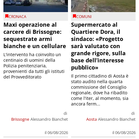
CRONACA
COMUNI
Maxi operazione al
Supermercato al
carcere di Brissogne:
Quartiere Dora, il
sequestrate armi
sindaco: «Progetto
bianche e un cellulare
sarà valutato con
grande rigore, sulla
L'intervento ha coinvolto un
base dell’interesse
centinaio di uomini della
Polizia penitenziaria,
pubblico»
provenienti da tutti gli istituti
Il primo cittadino di Aosta è
del Provveditorato
stato audito nella quarta
commissione del Consiglio
regionale, dove ha ribadito
come l'iter, al momento, sia
ancora ferm...
di
di
Brissogne
Alessandro Bianchet
Aosta
Alessandro Bianchet
il 06/08/2026
il 06/08/2026