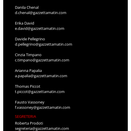
Danila Chenal
d.chenal@gazzettamatin.com
Erika David
e.david@gazzettamatin.com
Davide Pellegrino
d.pellegrino@gazzettamatin.com
Cinzia Timpano
c.timpano@gazzettamatin.com
Arianna Papalia
a.papalia@gazzettamatin.com
Thomas Piccot
t.piccot@gazzettamatin.com
Fausto Vassoney
f.vassoney@gazzettamatin.com
SEGRETERIA
Roberta Prodoti
segreteria@gazzettamatin.com