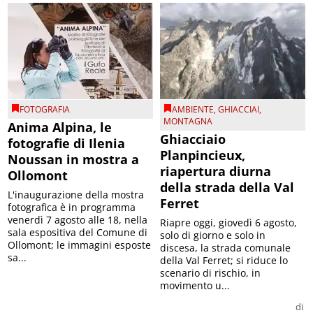
FOTOGRAFIA
AMBIENTE
,
GHIACCIAI
,
MONTAGNA
Anima Alpina, le
Ghiacciaio
fotografie di Ilenia
Planpincieux,
Noussan in mostra a
riapertura diurna
Ollomont
della strada della Val
L'inaugurazione della mostra
Ferret
fotografica è in programma
venerdì 7 agosto alle 18, nella
Riapre oggi, giovedì 6 agosto,
sala espositiva del Comune di
solo di giorno e solo in
Ollomont; le immagini esposte
discesa, la strada comunale
sa...
della Val Ferret; si riduce lo
scenario di rischio, in
movimento u...
di