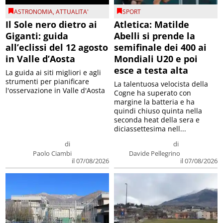
ASTRONOMIA
,
ATTUALITA'
SPORT
Il Sole nero dietro ai
Atletica: Matilde
Giganti: guida
Abelli si prende la
all’eclissi del 12 agosto
semifinale dei 400 ai
in Valle d’Aosta
Mondiali U20 e poi
esce a testa alta
La guida ai siti migliori e agli
strumenti per pianificare
La talentuosa velocista della
l'osservazione in Valle d'Aosta
Cogne ha superato con
margine la batteria e ha
quindi chiuso quinta nella
seconda heat della sera e
diciassettesima nell...
di
di
Paolo Ciambi
Davide Pellegrino
il 07/08/2026
il 07/08/2026