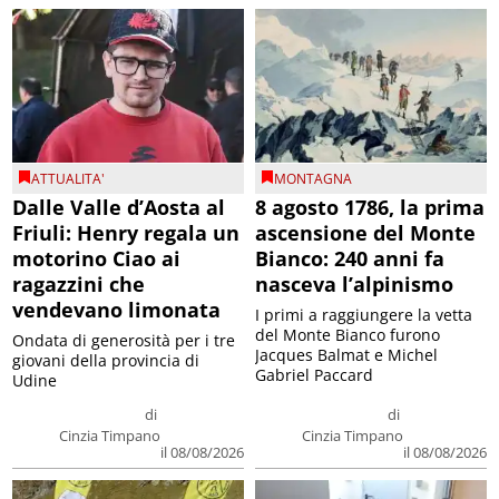
ATTUALITA'
MONTAGNA
Dalle Valle d’Aosta al
8 agosto 1786, la prima
Friuli: Henry regala un
ascensione del Monte
motorino Ciao ai
Bianco: 240 anni fa
ragazzini che
nasceva l’alpinismo
vendevano limonata
I primi a raggiungere la vetta
del Monte Bianco furono
Ondata di generosità per i tre
Jacques Balmat e Michel
giovani della provincia di
Gabriel Paccard
Udine
di
di
Cinzia Timpano
Cinzia Timpano
il 08/08/2026
il 08/08/2026