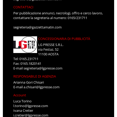
CONTATTACI
Per pubblicazione annunci, necrologi, offro e cerco lavoro,
contattare la segreteria al numero: 0165/231711
segreteria@gazzettamatin.com
CONCESSIONARIA DI PUBBLICITÀ
LG PRESSE S.R.L.
via Festaz, 52
11100 AOSTA
Tel: 0165.231711
Fax: 0165.1820141
E-mail
segreteria@lgpresse.com
RESPONSABILE DI AGENZIA
Arianna Gori Chisari
E-mail
a.chisari@lgpresse.com
Account
Luca Torino
l.torino@lgpresse.com
Ivana Cretier
i.cretier@lgpresse.com