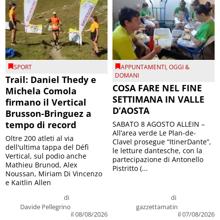
SPORT
APPUNTAMENTI
,
OGGI &
DOMANI
Trail: Daniel Thedy e
COSA FARE NEL FINE
Michela Comola
SETTIMANA IN VALLE
firmano il Vertical
D’AOSTA
Brusson-Bringuez a
tempo di record
SABATO 8 AGOSTO ALLEIN –
All’area verde Le Plan-de-
Oltre 200 atleti al via
Clavel prosegue “ItinerDante”,
dell'ultima tappa del Défì
le letture dantesche, con la
Vertical, sul podio anche
partecipazione di Antonello
Mathieu Brunod, Alex
Pistritto (...
Noussan, Miriam Di Vincenzo
e Kaitlin Allen
di
di
Davide Pellegrino
gazzettamatin
il 08/08/2026
il 07/08/2026