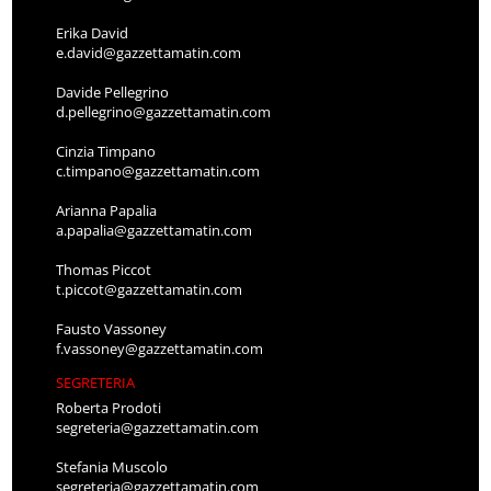
Erika David
e.david@gazzettamatin.com
Davide Pellegrino
d.pellegrino@gazzettamatin.com
Cinzia Timpano
c.timpano@gazzettamatin.com
Arianna Papalia
a.papalia@gazzettamatin.com
Thomas Piccot
t.piccot@gazzettamatin.com
Fausto Vassoney
f.vassoney@gazzettamatin.com
SEGRETERIA
Roberta Prodoti
segreteria@gazzettamatin.com
Stefania Muscolo
segreteria@gazzettamatin.com