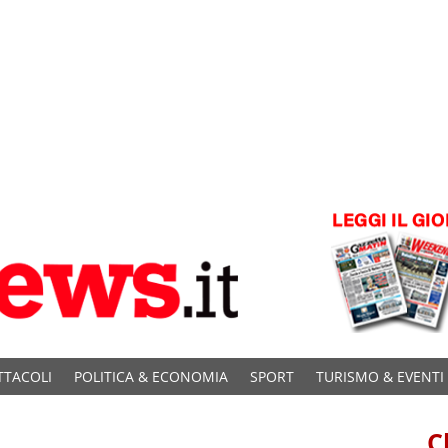
TTACOLI
POLITICA & ECONOMIA
SPORT
TURISMO & EVENTI
C