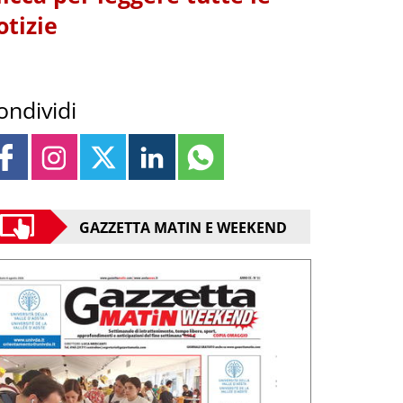
otizie
ondividi
GAZZETTA MATIN E WEEKEND