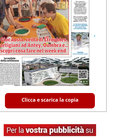
Clicca e scarica la copia