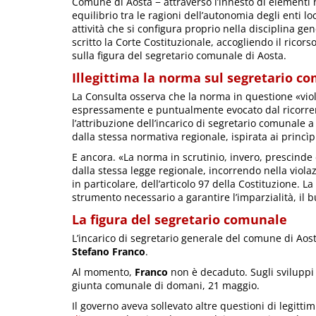
Comune di Aosta − attraverso l’innesto di elementi 
equilibrio tra le ragioni dell’autonomia degli enti l
attività che si configura proprio nella disciplina g
scritto la Corte Costituzionale, accogliendo il ric
sulla figura del segretario comunale di Aosta.
Illegittima la norma sul segretario c
La Consulta osserva che la norma in questione «viola
espressamente e puntualmente evocato dal ricorrent
l’attribuzione dell’incarico di segretario comunale a
dalla stessa normativa regionale, ispirata ai princì
E ancora. «La norma in scrutinio, invero, prescinde
dalla stessa legge regionale, incorrendo nella violaz
in particolare, dell’articolo 97 della Costituzione. La
strumento necessario a garantire l’imparzialità, i
La figura del segretario comunale
L’incarico di segretario generale del comune di Aost
Stefano Franco
.
Al momento,
Franco
non è decaduto. Sugli sviluppi
giunta comunale di domani, 21 maggio.
Il governo aveva sollevato altre questioni di legittimi