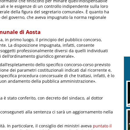
normativi che finiscono per minare quell’indispensabile
ocali e le esigenze di un controllo indipendente sulla loro
enerale della figura del segretario comunale». È quanto ha
orso del governo, che aveva impugnato la norma regionale
omunale di Aosta
, in primo luogo, il principio del pubblico concorso,
e. La disposizione impugnata, infatti, consente
 soggetti professionalmente diversi da quelli individuati
pi dell’ordinamento giuridico generale».
 dall’espletamento dello specifico concorso-corso previsto
ione dei parametri costituzionali indicati dal ricorrente e,
 specifica procedura concorsuale di che trattasi, infatti, è lo
l buon andamento della pubblica amministrazione».
a è stato conferito, con decreto del sindaco, al dottor
 conseguneti alla sentenza ci sarà un aggiornamento nella
tà. In particolare, il consiglio dei ministri aveva
puntato il