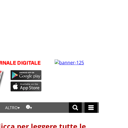
ALTRO
licca per leggere tutte le