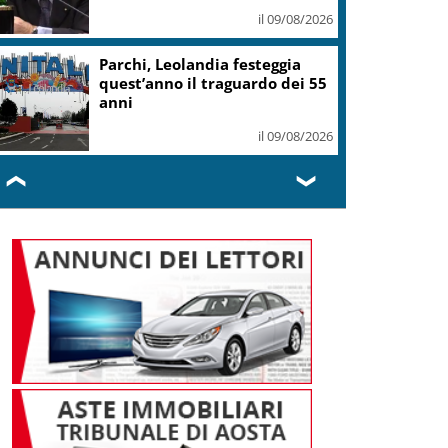
il 09/08/2026
Parchi, Leolandia festeggia
quest’anno il traguardo dei 55
anni
il 09/08/2026
❮
❯