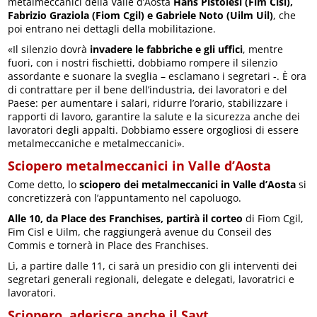
metalmeccanici della Valle d’Aosta
Hans Pistolesi (Fim Cisl),
Fabrizio Graziola (Fiom Cgil) e Gabriele Noto (Uilm Uil)
, che
poi entrano nei dettagli della mobilitazione.
«Il silenzio dovrà
invadere le fabbriche e gli uffici
, mentre
fuori, con i nostri fischietti, dobbiamo rompere il silenzio
assordante e suonare la sveglia – esclamano i segretari -. È ora
di contrattare per il bene dell’industria, dei lavoratori e del
Paese: per aumentare i salari, ridurre l’orario, stabilizzare i
rapporti di lavoro, garantire la salute e la sicurezza anche dei
lavoratori degli appalti. Dobbiamo essere orgogliosi di essere
metalmeccaniche e metalmeccanici».
Sciopero metalmeccanici in Valle d’Aosta
Come detto, lo
sciopero dei metalmeccanici in Valle d’Aosta
si
concretizzerà con l’appuntamento nel capoluogo.
Alle 10, da Place des Franchises, partirà il corteo
di Fiom Cgil,
Fim Cisl e Uilm, che raggiungerà avenue du Conseil des
Commis e tornerà in Place des Franchises.
Lì, a partire dalle 11, ci sarà un presidio con gli interventi dei
segretari generali regionali, delegate e delegati, lavoratrici e
lavoratori.
Sciopero, aderisce anche il Savt