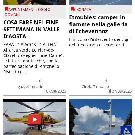
APPUNTAMENTI
,
OGGI &
CRONACA
DOMANI
Etroubles: camper in
COSA FARE NEL FINE
fiamme nella galleria
SETTIMANA IN VALLE
di Echevennoz
D’AOSTA
E in corso l'intervento dei vigili
SABATO 8 AGOSTO ALLEIN –
del fuoco, non ci sono feriti
All’area verde Le Plan-de-
Clavel prosegue “ItinerDante”,
le letture dantesche, con la
partecipazione di Antonello
Pistritto (...
di
di
gazzettamatin
Cinzia Timpano
il 07/08/2026
il 07/08/2026