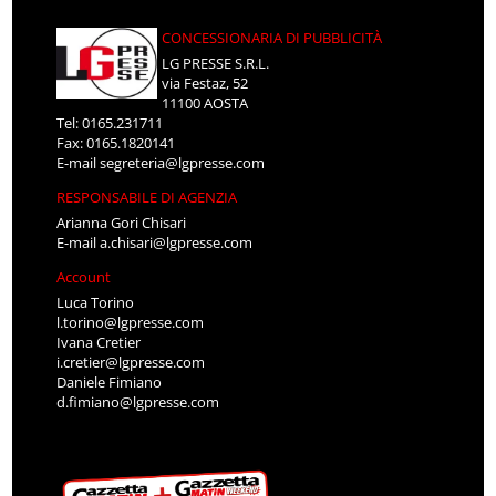
CONCESSIONARIA DI PUBBLICITÀ
LG PRESSE S.R.L.
via Festaz, 52
11100 AOSTA
Tel: 0165.231711
Fax: 0165.1820141
E-mail
segreteria@lgpresse.com
RESPONSABILE DI AGENZIA
Arianna Gori Chisari
E-mail
a.chisari@lgpresse.com
Account
Luca Torino
l.torino@lgpresse.com
Ivana Cretier
i.cretier@lgpresse.com
Daniele Fimiano
d.fimiano@lgpresse.com