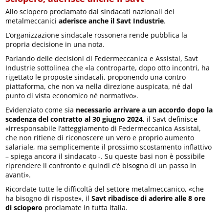
Allo sciopero proclamato dai sindacati nazionali dei
metalmeccanici
aderisce anche il Savt Industrie
.
L’organizzazione sindacale rossonera rende pubblica la
propria decisione in una nota.
Parlando delle decisioni di Federmeccanica e Assistal, Savt
Industrie sottolinea che «la controparte, dopo otto incontri, ha
rigettato le proposte sindacali, proponendo una contro
piattaforma, che non va nella direzione auspicata, né dal
punto di vista economico né normativo».
Evidenziato come sia
necessario arrivare a un accordo dopo la
scadenza del contratto al 30 giugno 2024
, il Savt definisce
«irresponsabile l’atteggiamento di Federmeccanica Assistal,
che non ritiene di riconoscere un vero e proprio aumento
salariale, ma semplicemente il prossimo scostamento inflattivo
– spiega ancora il sindacato -. Su queste basi non è possibile
riprendere il confronto e quindi c’è bisogno di un passo in
avanti».
Ricordate tutte le difficoltà del settore metalmeccanico, «che
ha bisogno di risposte», il
Savt ribadisce di aderire alle 8 ore
di sciopero
proclamate in tutta Italia.