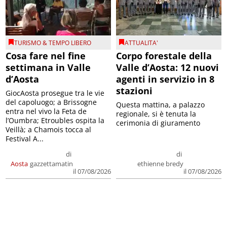
TURISMO & TEMPO LIBERO
ATTUALITA'
Cosa fare nel fine
Corpo forestale della
settimana in Valle
Valle d’Aosta: 12 nuovi
d’Aosta
agenti in servizio in 8
stazioni
GiocAosta prosegue tra le vie
del capoluogo; a Brissogne
Questa mattina, a palazzo
entra nel vivo la Feta de
regionale, si è tenuta la
l’Oumbra; Etroubles ospita la
cerimonia di giuramento
Veillà; a Chamois tocca al
Festival A...
di
di
Aosta
gazzettamatin
ethienne bredy
il 07/08/2026
il 07/08/2026