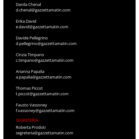
Danila Chenal
d.chenal@gazzettamatin.com
Erika David
e.david@gazzettamatin.com
Davide Pellegrino
d.pellegrino@gazzettamatin.com
Cinzia Timpano
c.timpano@gazzettamatin.com
Arianna Papalia
a.papalia@gazzettamatin.com
Thomas Piccot
t.piccot@gazzettamatin.com
Fausto Vassoney
f.vassoney@gazzettamatin.com
SEGRETERIA
Roberta Prodoti
segreteria@gazzettamatin.com