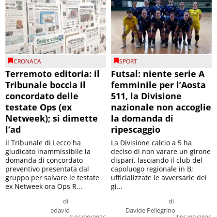
CRONACA
SPORT
Terremoto editoria: il
Futsal: niente serie A
Tribunale boccia il
femminile per l’Aosta
concordato delle
511, la Divisione
testate Ops (ex
nazionale non accoglie
Netweek); si dimette
la domanda di
l’ad
ripescaggio
Il Tribunale di Lecco ha
La Divisione calcio a 5 ha
giudicato inammissibile la
deciso di non varare un girone
domanda di concordato
dispari, lasciando il club del
preventivo presentata dal
capoluogo regionale in B;
gruppo per salvare le testate
ufficializzate le avversarie dei
ex Netweek ora Ops R...
gi...
di
di
edavid
Davide Pellegrino