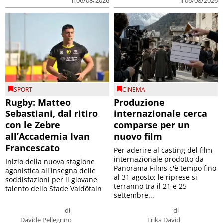
il 06/08/2026
il 06/08/2026
SPORT
CINEMA
Rugby: Matteo
Produzione
Sebastiani, dal ritiro
internazionale cerca
con le Zebre
comparse per un
all’Accademia Ivan
nuovo film
Francescato
Per aderire al casting del film
internazionale prodotto da
Inizio della nuova stagione
Panorama Films c'è tempo fino
agonistica all'insegna delle
al 31 agosto; le riprese si
soddisfazioni per il giovane
terranno tra il 21 e 25
talento dello Stade Valdôtain
settembre...
di
di
Davide Pellegrino
Erika David