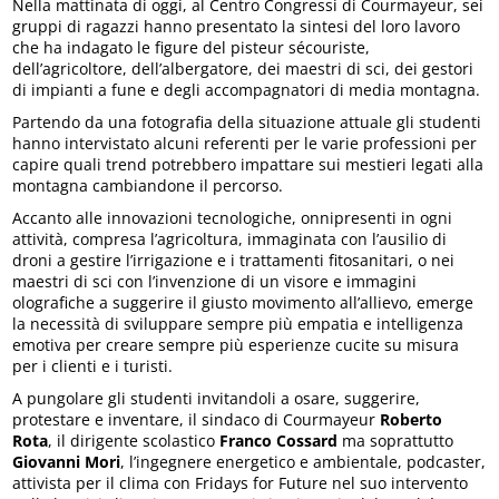
Nella mattinata di oggi, al Centro Congressi di Courmayeur, sei
gruppi di ragazzi hanno presentato la sintesi del loro lavoro
che ha indagato le figure del pisteur sécouriste,
dell’agricoltore, dell’albergatore, dei maestri di sci, dei gestori
di impianti a fune e degli accompagnatori di media montagna.
Partendo da una fotografia della situazione attuale gli studenti
hanno intervistato alcuni referenti per le varie professioni per
capire quali trend potrebbero impattare sui mestieri legati alla
montagna cambiandone il percorso.
Accanto alle innovazioni tecnologiche, onnipresenti in ogni
attività, compresa l’agricoltura, immaginata con l’ausilio di
droni a gestire l’irrigazione e i trattamenti fitosanitari, o nei
maestri di sci con l’invenzione di un visore e immagini
olografiche a suggerire il giusto movimento all’allievo, emerge
la necessità di sviluppare sempre più empatia e intelligenza
emotiva per creare sempre più esperienze cucite su misura
per i clienti e i turisti.
A pungolare gli studenti invitandoli a osare, suggerire,
protestare e inventare, il sindaco di Courmayeur
Roberto
Rota
, il dirigente scolastico
Franco Cossard
ma soprattutto
Giovanni Mori
, l’ingegnere energetico e ambientale, podcaster,
attivista per il clima con Fridays for Future nel suo intervento