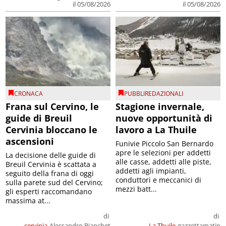
il 05/08/2026
il 05/08/2026
CRONACA
PUBBLIREDAZIONALI
Frana sul Cervino, le
Stagione invernale,
guide di Breuil
nuove opportunità di
Cervinia bloccano le
lavoro a La Thuile
ascensioni
Funivie Piccolo San Bernardo
apre le selezioni per addetti
La decisione delle guide di
alle casse, addetti alle piste,
Breuil Cervinia è scattata a
addetti agli impianti,
seguito della frana di oggi
conduttori e meccanici di
sulla parete sud del Cervino;
mezzi batt...
gli esperti raccomandano
massima at...
di
di
cervinia
Alessandro Bianchet
La Thuile
gazzettamatin